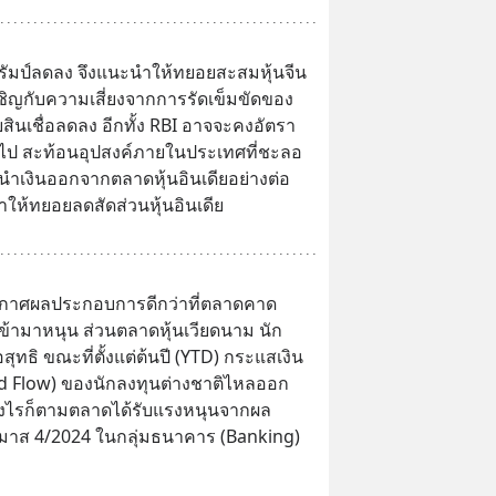
มป์ลดลง จึงแนะนำให้ทยอยสะสมหุ้นจีน 
ผชิญกับความเสี่ยงจากการรัดเข็มขัดของ
สินเชื่อลดลง อีกทั้ง RBI อาจจะคงอัตรา
ต่อไป สะท้อนอุปสงค์ภายในประเทศที่ชะลอ
ินำเงินออกจากตลาดหุ้นอินเดียอย่างต่อ
นำให้ทยอยลดสัดส่วนหุ้นอินเดีย
กาศผลประกอบการดีกว่าที่ตลาดคาด 
่เข้ามาหนุน ส่วนตลาดหุ้นเวียดนาม นัก
อสุทธิ ขณะที่ตั้งแต่ต้นปี (YTD) กระแสเงิน
d Flow) ของนักลงทุนต่างชาติไหลออก
่างไรก็ตามตลาดได้รับแรงหนุนจากผล
มาส 4/2024 ในกลุ่มธนาคาร (Banking) 