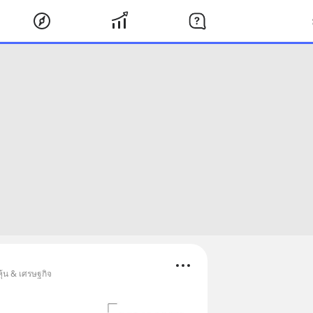
ุ้น & เศรษฐกิจ