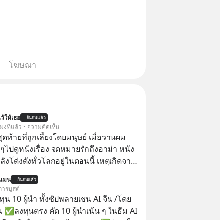
โฆษณา
ว้ให้เธอ
ยืนยันแล้ว
โมงที่แล้ว • ความคิดเห็น
สุดท้ายที่ถูกเลี้ยงโดยมนุษย์ เมื่อวานผม
ไปดูหนังเรื่อง จดหมายรักถึงอาม่า หนัง
กำลังโด่งดังทั่วโลกอยู่ในตอนนี้ เหตุเกิดจาก
โปสเตอร์หนังเรื่องนี้หลายเดือนก่อนและ
นแมน
ยืนยันแล้ว
องจีน ป๊า
การบูสต์
๋วได้ มีเรื่องราวมีความผูกพันที่ได้ยินตั้งแต่
น 10 ผู้นำ ทั้งซัปพลายเชน AI จีน /โดย
 ✅ลงทุนตรง คัด 10 ผู้นำเน้น ๆ ในธีม AI