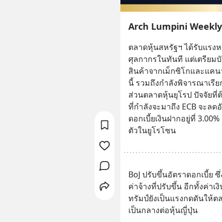
Arch Lumpini Weekly
ตลาดหุ้นสหรัฐฯ ได้รับแรงหน
ศุลกากรในทันที แต่เตรียม
สินค้าจากเม็กซิโกและแคนาดา
นี้ รวมถึงกำลังพิจารณาเรีย
ส่วนตลาดหุ้นยุโรป ปัจจัยท
ที่กำลังจะมาถึง ECB จะลดอ
ดอกเบี้ยเงินฝากอยู่ที่ 3.0
ตัวในยูโรโซน
BoJ ปรับขึ้นอัตราดอกเบี้ย ซึ
ค่าจ้างที่ปรับขึ้น อีกทั้งค
ทรัมป์ยังเป็นแรงกดดันให้ตล
เป็นกลางต่อหุ้นญี่ปุ่น