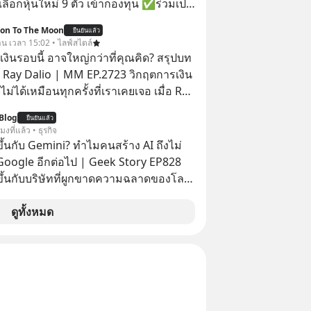
ลือกหุ้นใหม่ 9 ตัว เข้ากองทุน ✅ร่วมเป็น
้นำ AI จีน ตั้งแต่โรงงานผลิตชิป หน่วย
ion To The Moon
ยืนยันแล้ว
มเดล AI ยันหุ่นยนต์ ✅ได้การรับยกเว้น
วาน เวลา 15:02 • ไลฟ์สไตล์
ital Gain ตามกฎหมายภาษีของ
งินรอบนี้ อาจใหญ่กว่าที่คุณคิด? สรุปบท
ทย
 Ray Dalio | MM EP.2723 วิกฤตการเงิน
ไม่ได้เหมือนทุกครั้งที่เราเคยเจอ เมื่อ Ray
ยผู้เคยทำนายวิกฤตเศรษฐกิจมาแล้วหลาย
Blog
ยืนยันแล้ว
รั้ง ออกมาส่งสัญญาณเตือนระเบิดเวลา
โมงที่แล้ว • ธุรกิจ
กำลังก่อตัวขึ้น จาก "ระเบิดหนี้สิน
ึ้นกับ Gemini? ทำไมคนสร้าง AI ถึงไม่
สานเข้ากับ "ฟองสบู่กระแส AI" ที่ผู้คน
 Google อีกต่อไป | Geek Story EP828
าคาอย่างบ้าคลั่ง บทเรียนจาก
ขึ้นกับบริษัทที่ผูกขาดความฉลาดของโลก
าสตร์ 500 ปี บอกอะไรเรา? ระเบียบโลก
น็ตมาตลอด? ย้อนไปแค่ 5 เดือนก่อน
ปลี่ยนมือไปในทิศทางไหน? และเราควร
ยสอบได้ที่ 1 ของวงการ AI แต่วันนี้
ดูทั้งหมด
างไรก่อนที่ทุกอย่างจะสายเกินไป? ร่วม
ับร่วงดิ่งไปอยู่อันดับ 11 ปล่อยให้
ทวิเคราะห์และข้อคิดการเงินฉบับ Dalio
ละ Anthropic แซงหน้า โมเดลอาวุธ
ปบทเรียน #การเงิน
ญาไว้ก็เลื่อนแล้วเลื่อนอีก ซ้ำร้ายทีม
น #MissionToTheMoon
ดับหัวกะทิยังแห่ตบเท้าลาออกไปซบไหล่คู่
nToTheMoonPodcast