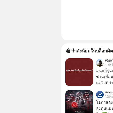
กำลังนิยมในบล็อกดิต
เขียนไ
1 ชั่ว
มนุษย์รุ่น
ชวนเพื่อนๆ
แต้จิ๋วที่
ป๊าผมเห็น
ลงทุ
อยากดูมาก ด้วยเพราะว่าอากงก็มาจากเมื
ได้รับ
ก็พูดแต้จิ
โอกาสลงทุ
เด็ก
ลงทุนแมน