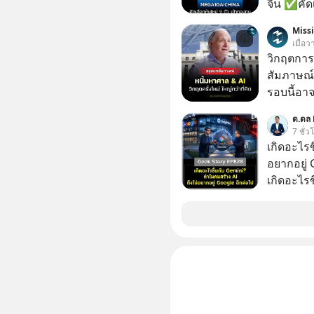
จีน ✅คัดเ
เจ้าของผู
Miss
ความจำ โ
เมื่อ
ภาษี Cap
วิกฤตการเ
ประเทศไ
สัมภาษณ์
รอบนี้อาจ
Dalio ชา
ด.ดล 
ต่อหลายค
7 ชั่ว
ลูกใหม่ที่
เกิดอะไรข
มหาศาล" ผ
อยากอยู่
กำลังแห่ไล่ร
เกิดอะไร
ประวัติศ
อินเทอร์เ
กำลังจะเ
Gemini เค
รับมืออย่
Google กล
เจาะลึกบ
OpenAI แ
กันได้ใน EP. นี้ #RayDalio #สรุ
หนักที่สัญ
การลงทุ
วิศวกรระ
#Missio
แข่ง นี่คือจุดเริ่มต้นของการร่วงหล่น หรือเป็นแค่