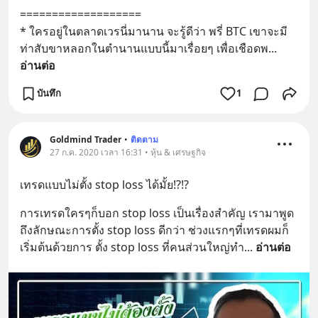
===================
* ใครอยู่ในตลาดเวรนี่มานาน จะรู้ดีว่า พรี่ BTC เขาจะมี
ท่าสับขาหลอกในตำนานแบบนี้มาเรื่อยๆ เพื่อเชือดพ
... 
อ่านต่อ
บันทึก
1
Goldmind Trader
•
ติดตาม
27 ก.ค. 2020 เวลา 16:31 • หุ้น & เศรษฐกิจ
เทรดแบบไม่ตั้ง stop loss ได้มั้ย!?!?
การเทรดใครๆก็บอก stop loss เป็นเรื่องสำคัญ เรามาพูด
ถึงลักษณะการตั้ง stop loss ดีกว่า ช่วงแรกๆที่เทรดผมก็
เริ่มต้นด้วยการ ตั้ง stop loss ที่คนส่วนใหญ่ทำ
... 
อ่านต่อ