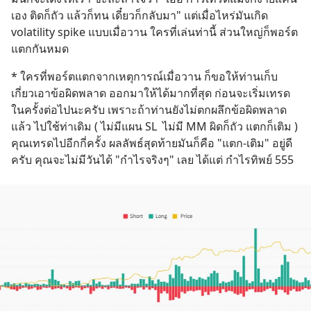
เอง ติดก็ถัว แล้วก็ทน เดี๋ยวก็กลับมา" แต่เมื่อไหร่มันเกิด 
volatility spike แบบเมื่อวาน ใครที่เล่นท่านี้ ส่วนใหญ่ก็พอร์ต
แตกกันหมด
* ใครที่พอร์ตแตกจากเหตุการณ์เมื่อวาน ก็ขอให้ท่านเก็บ
เกี่ยวเอาข้อผิดพลาด ออกมาให้ได้มากที่สุด ก่อนจะเริ่มเทรด
ในครั้งต่อไปนะครับ เพราะถ้าท่านยังไม่ตกผลึกข้อผิดพลาด 
แล้ว ไปใช้ท่าเดิม ( ไม่มีแผน SL  ไม่มี MM ผิดก็ถัว แตกก็เติม ) 
คุณเทรดไปอีกกี่ครั้ง ผลลัพธ์สุดท้ายมันก็คือ "แตก-เติม" อยู่ดี
ครับ คุณจะไม่มีวันได้ "กำไรจริงๆ" เลย ได้แต่ กำไรทิพย์ 555