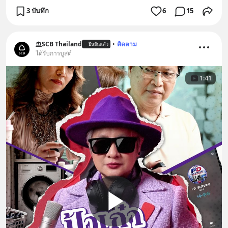
3 บันทึก
6
15
SCB Thailand
•
ติดตาม
ยืนยันแล้ว
ได้รับการบูสต์
1:41