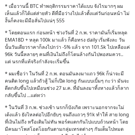
* เมื่อวานนี้ BTC ทำพฤติกรรมราคาได้แบบ จังไรมากๆ ผม
เห็นแล้วก็ได้แต่ส่ายหัว ดีที่มือว่างไปแล้วตั้งแต่วันก่อนหน้า ไม่
งั้นก็คงจะมีมือลั่นไปแน่ๆ 555
* โดยตอนแรก ก่อนหน้า ช่วงวันที่ 2 ก.พ. ราคามันก็เริ่มหลุด 
EMA18D + หลุด 100k มาแล้ว ก็คือทรง daily เริ่มพังละ วัน
นั้นวันเดียวราคาก็ลงไปกว่า -5% แล้ว จาก 101.5k ไปเหลือแค่ 
96k วันนี้หลายๆ คนที่เงินไม่ถึงก็โดนล้างกันไปพอสมควร.. 
แต่ นรกที่แท้จริงกำลังจะเริ่มขึ้น
* ผมเชื่อว่า ในวันที่ 2 ก.พ. ตอนมันลงมาแถว 96k ก็น่าจะมี
คนติด long แล้วถัวสู้ ไม่ก็เปิด long กันแบบเบิ้มๆ กะว่า มันจะ
ดีดกลับขึ้นไปเหมือนช่วง 27 ม.ค. ที่มันลงมาทิ้งหางแล้วก็ลาก
กลับขึ้นไป ...แต่ทว่า
* ในวันที่ 3 ก.พ. ช่วงเช้า นรกก็บังเกิด เพราะนอกจากจะไม่
เด้งแล้ว ยังไหลต่อไปอีกยับๆ จนถึงแถวๆ 91k ทำให้ สาย long 
ที่เงินไม่ถึง หรือเติมไม่ทัน พอร์ตแตกกันไปแบบถ้วนหน้า โดย
มีคนมาโพสโอดโอยกันตามกลุ่มเทรดต่างๆ กันเต็มไปหมด 