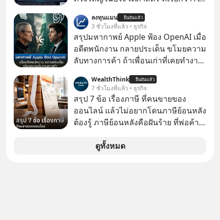
Supercycle หุ้นกลุ่มนี้ปรับตัวลงมากใน
ลงทุนแมน
ยืนยันแล้ว
1 เดือนที่ผ่านมา แต่ความจริงคือทั่วโลก
3 ชั่วโมงที่แล้ว • ธุรกิจ
ยังเดินหน้าลงทุน AI อย่างต่อเนื่อง ซึ่ง
สรุปมหากาพย์ Apple ฟ้อง OpenAI เมื่อ
ต้องการโครงสร้างพื้นฐานด้าน AI
อดีตพนักงาน กลายประเด็น ขโมยความ
จำนวนมาก ตั้งแต่เมโมรีชิป เก็บข้อมูล
ลับทางการค้า ถ้าเพื่อนเก่าที่เคยทำงาน
ยันระบบไฟฟ้า และระบายความร้อน
ด้วยกัน ทักมาขอให้เราช่วยหาไฟล์งาน
WealthThink
ยืนยันแล้ว
เก่าที่เขาเคยทำไว้ ตอนยังอยู่บริษัท
7 ชั่วโมงที่แล้ว • ธุรกิจ
เดียวกัน
สรุป 7 ข้อ เรื่องภาษี ที่คนขายของ
ออนไลน์ แล้วไม่อยากโดนภาษีย้อนหลัง
ต้องรู้ ภาษีย้อนหลังคือฝันร้าย ที่พ่อค้า
แม่ค้าคนไหนก็คงไม่อยากพบเจอ
ดูทั้งหมด