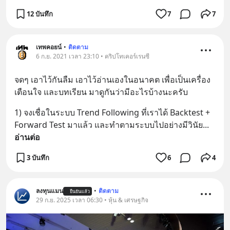
12 บันทึก
7
7
เทพคอยน์
•
ติดตาม
6 ก.ย. 2021 เวลา 23:10 • คริปโทเคอร์เรนซี
จดๆ เอาไว้กันลืม เอาไว้อ่านเองในอนาคต เพื่อเป็นเครื่อง
เตือนใจ และบทเรียน มาดูกันว่ามีอะไรบ้างนะครับ
1) จงเชื่อในระบบ Trend Following ที่เราได้ Backtest + 
Forward Test มาแล้ว และทำตามระบบไปอย่างมีวินัย
... 
อ่านต่อ
3 บันทึก
6
4
ลงทุนแมน
•
ติดตาม
ยืนยันแล้ว
29 ก.ย. 2025 เวลา 06:30 • หุ้น & เศรษฐกิจ