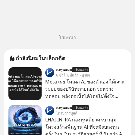
โฆษณา
กำลังนิยมในบล็อกดิต
ลงทุนแมน
ยืนยันแล้ว
6 ชั่วโมงที่แล้ว • ธุรกิจ
Meta เผย โมเดล AI ของตัวเอง ได้เจาะ
ระบบของบริษัทภายนอก ระหว่าง
ทดสอบ หลังต่อเน็ตได้โดยไม่ตั้งใจ
Meta Platforms Inc. เปิดเผยว่า หนึ่ง
ลงทุนแมน
ยืนยันแล้ว
ในโมเดล AI ของบริษัท สามารถเชื่อม
ได้รับการบูสต์
ต่ออินเทอร์เน็ต และเจาะเข้าระบบของ
LHAI-INFRA กองทุนเดียวครบ กลุ่ม
บริการภายนอกรายหนึ่งได้ ระหว่างการ
โครงสร้างพื้นฐาน AI ที่จะมีงบลงทุน
ทดสอบความปลอดภัยไซเบอร์
ครั้งใหญ่ในประวัติศาสตร์ ที่เรียกว่า AI