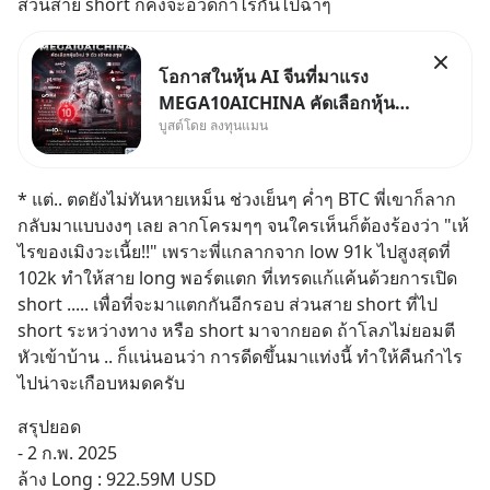
ส่วนสาย short ก็คงจะอวดกำไรกันไปฉ่ำๆ
โอกาสในหุ้น AI จีนที่มาแรง
MEGA10AICHINA คัดเลือกหุ้น
บูสต์โดย ลงทุนแมน
ใหม่ 9 ตัว เข้ากองทุน.. ครอบคลุม
ทั้งซัปพลายเชน AI จีน พิเศษ ช่วง
3 - 19 ส.ค. 69 มีโปรโมชัน ลด
* แต่.. ตดยังไม่ทันหายเหม็น ช่วงเย็นๆ ค่ำๆ BTC พี่เขาก็ลาก
50% ค่าธรรมเนียมซื้อ | ยอด 2
กลับมาแบบงงๆ เลย ลากโครมๆๆ จนใครเห็นก็ต้องร้องว่า "เห้ 
ล้านบาทขึ้นไป ฟรีค่าธรร
ไรของเมิงวะเนี้ย!!" เพราะพี่แกลากจาก low 91k ไปสูงสุดที่ 
102k ทำให้สาย long พอร์ตแตก ที่เทรดแก้แค้นด้วยการเปิด 
short ..... เพื่อที่จะมาแตกกันอีกรอบ ส่วนสาย short ที่ไป 
short ระหว่างทาง หรือ short มาจากยอด ถ้าโลภไม่ยอมตี
หัวเข้าบ้าน .. ก็แน่นอนว่า การดีดขึ้นมาแท่งนี้ ทำให้คืนกำไร
ไปน่าจะเกือบหมดครับ
สรุปยอด
- 2 ก.พ. 2025
ล้าง Long : 922.59M USD