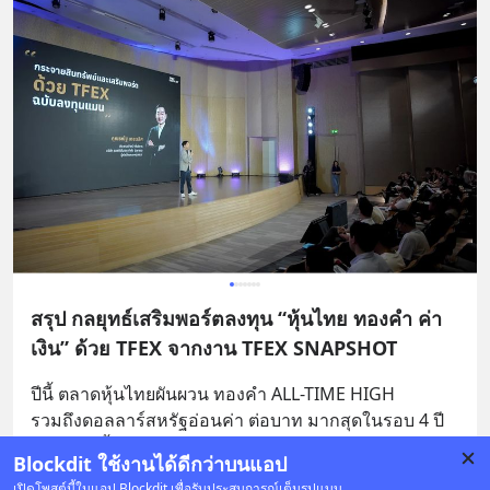
สรุป กลยุทธ์เสริมพอร์ตลงทุน “หุ้นไทย ทองคำ ค่า
เงิน” ด้วย TFEX จากงาน TFEX SNAPSHOT
ปีนี้ ตลาดหุ้นไทยผันผวน ทองคำ ALL-TIME HIGH 
รวมถึงดอลลาร์สหรัฐอ่อนค่า ต่อบาท มากสุดในรอบ 4 ปี
นักลงทุนทั้งในตลาดหุ้นไทย หุ้นนอก น่าจะได้เจอกับคว
... 
Blockdit ใช้งานได้ดีกว่าบนแอป
อ่านต่อ
เปิดโพสต์นี้ในแอป Blockdit เพื่อรับประสบการณ์เต็มรูปแบบ