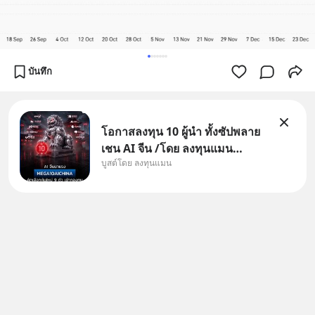
บันทึก
โอกาสลงทุน 10 ผู้นำ ทั้งซัปพลาย
เชน AI จีน /โดย ลงทุนแมน
บูสต์โดย ลงทุนแมน
✅ลงทุนตรง คัด 10 ผู้นำเน้น ๆ ใน
ธีม AI จีน ✅คัดเลือกหุ้นใหม่ 9 ตัว
เข้ากองทุน ✅ร่วมเป็นเจ้าของผู้นำ
AI จีน ตั้งแต่โรงงานผลิตชิป หน่วย
ความจำ โมเดล