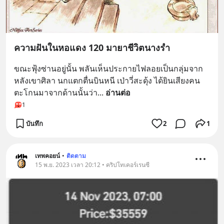
ความฝันในหอแดง 120 มายาชีวิตนางรำ
ขณะฟุ้งซ่านอยู่นั้น พลันเห็นประกายไฟลอยเป็นกลุ่มจาก
หลังเขาศิลา นกแตกตื่นบินหนี เป่าวี่สะดุ้ง ได้ยินเสียงคน
ตะโกนมาจากด้านนั้นว่า
... 
อ่านต่อ
1
บันทึก
2
1
เทพคอยน์
•
ติดตาม
15 พ.ย. 2023 เวลา 20:12 • คริปโทเคอร์เรนซี