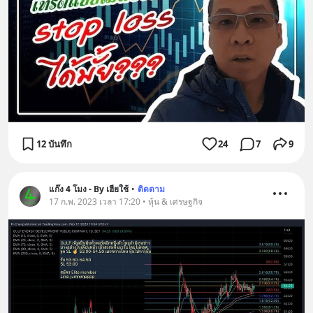
12 บันทึก
24
7
9
แก๊ง 4 โมง - By เฮียใช้
•
ติดตาม
17 ก.พ. 2023 เวลา 17:20 • หุ้น & เศรษฐกิจ