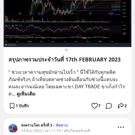
สรุปภาพรวมประจำวันที่ 17th FEBRUARY 2023
“ ช่วงเวลาความสุขมักผ่านไปเร็ว “ นี่ใช้ได้กับทุกผลิต
ภัณฑ์จริงๆ ถ้าเทียบตลาดช่วงต้นเดือนกับช่วงนี้แทบจะ
คนละอารมณ์เลย โดยเฉพาะขา DAY TRADE ขาเก็งกำไร 
ค่
... 
ดูเพิ่มเติม
1 บันทึก
7
2
สงครามโลก ครั้งที่ 3
•
ติดตาม
14 มิ.ย. 2022 เวลา 11:19 • คริปโทเคอร์เรนซี