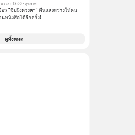
องจีน ป๊า
วาน เวลา 13:00 • สุขภาพ
๋วได้ มีเรื่องราวมีความผูกพันที่ได้ยินตั้งแต่
ขียว "ชิปฝังดวงตา" คืนแสงสว่างให้คน
นหนังสือได้อีกครั้ง!
ดูทั้งหมด