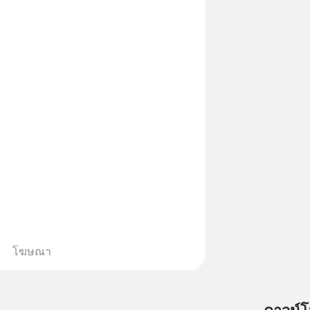
โฆษณา