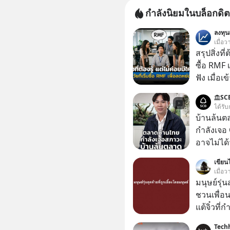
กำลังนิยมในบล็อกดิต
ลงทุ
เมื่อว
สรุปสิ่งที่
ซื้อ RMF 
ฟัง เมื่อเ
ภาษี หลายคนมักได้รับคำแนะนำให้ลงทุนใน RMF
SC
เพราะนอก
ได้รับ
โอกาสในการ
บ้านล้นต
นักที่จะลงลึก
กำลังเจอ 
ควรดู ตรง
อาจไม่ได้จบแค่
ควรรู้ข้อ
#บ้านล้น
เขียนไ
#SCBThailand สามารถดูคลิปท
เมื่อ
ได้ที่ link : https://youtube.com/short
มนุษย์รุ่น
xU9gYcfV
ชวนเพื่อนๆ
แต้จิ๋วที่
ป๊าผมเห็น
Tech