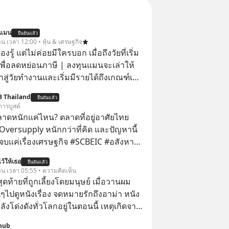
นแมน
ยืนยันแล้ว
าน เวลา 12:00 • หุ้น & เศรษฐกิจ
ต้องรู้ แต่ไม่ค่อยมีใครบอก เมื่อถึงวัยที่เริ่ม
เพื่อลดหย่อนภาษี | ลงทุนแมนจะเล่าให้
ข้าสู่วัยทำงานและเริ่มมีรายได้ถึงเกณฑ์เสีย
B Thailand
ยืนยันแล้ว
จากจะช่วยลดหย่อนภาษีได้แล้ว ยังเป็น
การบูสต์
สร้างความมั่งคั่งระยะยาว แต่น้อยคน
ลาดหนักแค่ไหน? ตลาดที่อยู่อาศัยไทย
ว่า ถ้าลงทุนใน RMF ควรรู้ อะไรบ้าง
Oversupply หนักกว่าที่คิด และปัญหานี้
ไหน ทำอย่างไร ถึงจะดีกับเรา แล้วเรา
เรื่องเศรษฐกิจ #SCBEIC #อสังหา
มูลอะไรเกี่ยวกับ RMF บ้าง เพื่อให้นำไปใช้
ตลาด #เศรษฐกิจไทย #EICAround
ว้ให้เธอ
ต่อได้จริง ๆ ลงทุนแมนจะเล่าให้ฟัง
ยืนยันแล้ว
ี่ youtube ประกอบ
วาน เวลา 05:55 • ความคิดเห็น
s/-
สุดท้ายที่ถูกเลี้ยงโดยมนุษย์ เมื่อวานผม
Jk?feature=share
ไปดูหนังเรื่อง จดหมายรักถึงอาม่า หนัง
กำลังโด่งดังทั่วโลกอยู่ในตอนนี้ เหตุเกิดจาก
โปสเตอร์หนังเรื่องนี้หลายเดือนก่อนและ
hub