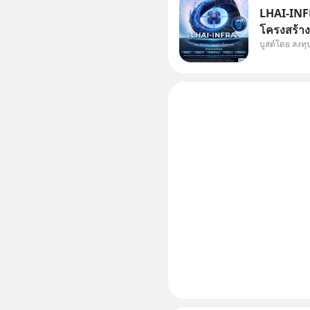
LHAI-INFR
โครงสร้างพ
บูสต์โดย ลงท
ในประวัติศ
หุ้นกลุ่มน
แต่ความจริ