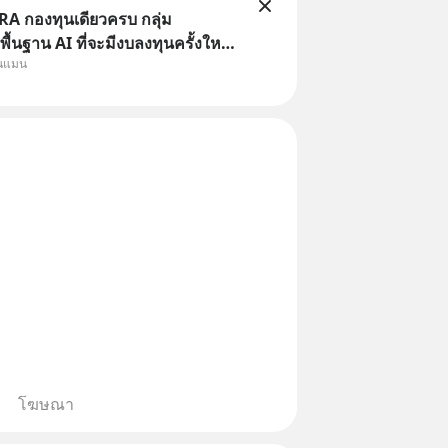
A กองทุนเดียวครบ กลุ่ม
ื้นฐาน AI ที่จะมีงบลงทุนครั้งใหญ่
ุนแมน
าสตร์ ที่เรียกว่า AI Supercycle
ี้ปรับตัวลงมากใน 1 เดือนที่ผ่านมา
งคือทั่วโลกยังเดินหน้าลงทุน AI
โฆษณา