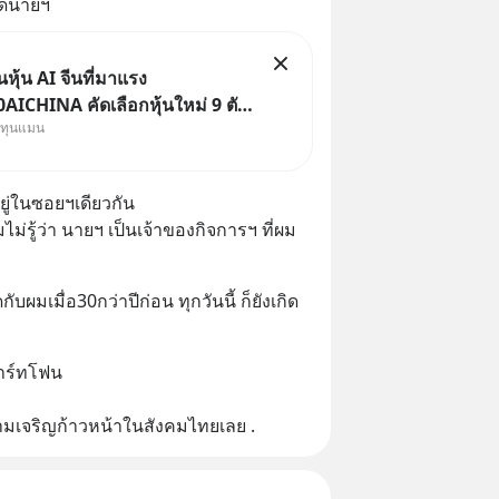
ิดนายฯ
ุ้น AI จีนที่มาแรง
ICHINA คัดเลือกหุ้นใหม่ 9 ตัว
งทุนแมน
ทุน.. ครอบคลุมทั้งซัปพลายเชน AI
ค. 69 มีโปรโมชัน
่าธรรมเนียมซื้อ | ยอด 2 ล้าน
ยู่ในซอยฯเดียวกัน 
ป ฟรีค่าธรร
ไม่รู้ว่า นายฯ เป็นเจ้าของกิจการฯ ที่ผม
ิดกับผมเมื่อ30กว่าปีก่อน ทุกวันนี้ ก็ยังเกิด
าร์ทโฟน 
มเจริญก้าวหน้าในสังคมไทยเลย .