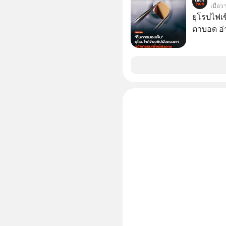
อยากดูมาก ด้วยเพราะว่าอากงก็มาจากเมื
เมื่อ
ก็พูดแต้จิ
ยุโรปไฟเ
เด็ก
ตาบอด อ่า