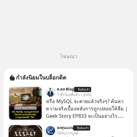
โฆษณา
กำลังนิยมในบล็อกดิต
ด.ดล Blog
ยืนยันแล้ว
7 ชั่วโมงที่แล้ว • ธุรกิจ
หรือ MySQL จะตายแล้วจริงๆ? ค้นหา
ความจริงเบื้องหลังการถูกปล่อยให้ลืม |
Geek Story EP833 จะเป็นอย่างไร..
เมื่อซอฟต์แวร์ฟรีที่หล่อเลี้ยงเว็บไซต์
ลงทุนแมน
ยืนยันแล้ว
กว่าครึ่งโลก ถูกมหาเศรษฐีคู่แข่งทุ่มเงิน
ได้รับการบูสต์