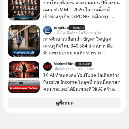
ซื้อกิจการไป? นี่คือเรื่องจริงของ
งานใหญ่ที่สุดของ ลงทุนแมน ปีนี้ ลงทุน
MySQL ฐานข้อมูลระดับตำนานที่
แมน SUMMIT 2026 ในงานนี้จะมี
โปรแกรมเมอร์คนหนึ่งใช้เวลา 27 ปี
เจ้าของธุรกิจ Dr.PONG, หมึกกรุบ,
ปลุกปั้นและตั้งชื่อตามลูกสาวของตัวเอง
Srichand, Jones’ Salad, LA GLACE,
ลงทุนแมน
เมื่อรู้ว่าผลงานชิ้นเอกกำลังจะตกไปอยู่
ยืนยันแล้ว
Fastwork, MizuMi, KARMART, อิชิตัน
4 ชั่วโมงที่แล้ว • หุ้น & เศรษฐกิจ
ในมือของอาณาจักรที่จ้องจะทำลายมัน
มาแชร์ความรู้การสร้างธุรกิจ
การศึกษาเหลื่อมล้ำ ปัญหาใหญ่ฉุด
เขาถึงขั้นต้องเขียนจดหมายเปิดผนึก
เศรษฐกิจไทย 340,584 ล้านบาท คือ
ขอร้องคนทั้งอินเทอร์เน็ตให้ช่วยหยุดยั้ง
ตัวเลขงบประมาณที่กระทรวง
ดีลนี้! เกิดอะไรขึ้นหลังจากการควบรวม
ศึกษาธิการ ได้รับจัดสรรในงบประมาณ
กิจการครั้งประวัติศาสตร์? ยักษ์ใหญ่
MarketThink
ยืนยันแล้ว
รายจ่ายประจำปี 2568 ซึ่งมากที่สุดเป็น
เมื่อวาน เวลา 03:00 • ธุรกิจ
ตั้งใจซื้อไปพัฒนาต่อ หรือแค่ซื้อไป “ฆ่า”
อันดับ 2 รองจากกระทรวงการคลัง
ใช้ AI ทำเพลงลง YouTube ไอเดียสร้าง
ให้พ้นทางกันแน่? และทำไมจุดจบของ
Passive Income ในยุคนี้ ตอนนี้หลาย ๆ
เรื่องนี้ ถึงเป็นการฆาตกรรมแบบสโลว์
คนน่าจะเคยได้ยินเพลงที่ใช้ AI สร้าง
โมชันที่ไม่มีแม้แต่ศพให้เห็น? เลือกฟัง
ผ่านหูกันมาบ้าง เช่น เพลง “ไม่มีใคร
กันได้เลยนะครับ อย่าลืมกด Follow
รู้ตัวเรา” จากช่องชื่อว่า UNHEARD
ดูทั้งหมด
ติดตาม PodCast ช่อง Geek Forever’s
MUSIC ที่ตอนนี้มียอดรับชมกว่า 26
Podcast ของผมกันด้วยนะครับ 🎧 ฟัง
ล้านครั้งแล้ว
ผ่าน Spotify : https://bit.ly/4g4SW17
🎧 ฟังผ่าน Apple Podcast :