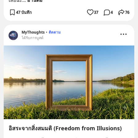
เลยนะ
... 
อ่านต่อ
47 บันทึก
37
4
76
MyThoughts
•
ติดตาม
ได้รับการบูสต์
อิสระจากสิ่งสมมติ (Freedom from Illusions)