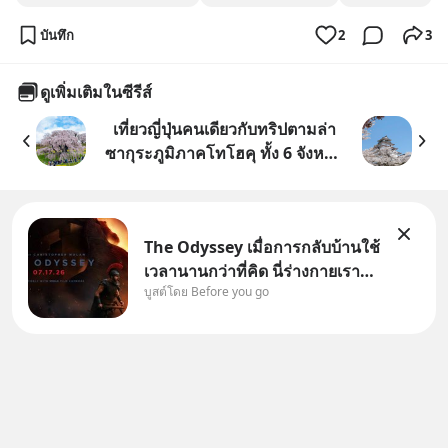
บันทึก
2
3
ดูเพิ่มเติมในซีรีส์
เที่ยวญี่ปุ่นคนเดียวกับทริปตามล่า
ซากุระภูมิภาคโทโฮคุ ทั้ง 6 จังหวัด
+ HITACHI SEASIDE PARK ช่วง
เวลาเดินทาง 11-21 เมษายน 2024
The Odyssey เมื่อการกลับบ้านใช้
เวลานานกว่าที่คิด นี่ร่างกายเรา
บูสต์โดย Before you go
ต้องการกลับบ้านจริงหรือ
(SPOILED ALERT!!!) 🔥 264.1