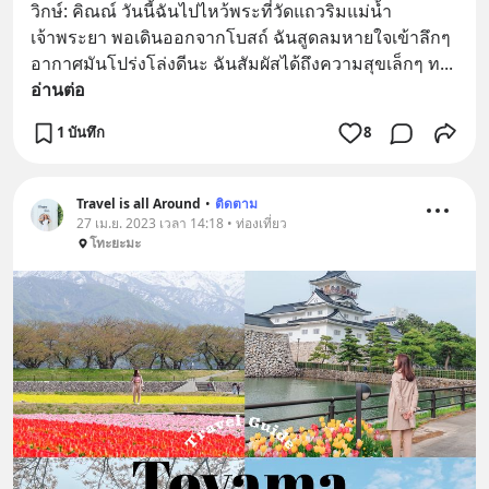
วิกษ์: คิณณ์ วันนี้ฉันไปไหว้พระที่วัดแถวริมแม่น้ำ
เจ้าพระยา พอเดินออกจากโบสถ์ ฉันสูดลมหายใจเข้าลึกๆ 
อากาศมันโปร่งโล่งดีนะ ฉันสัมผัสได้ถึงความสุขเล็กๆ ท
... 
อ่านต่อ
1 บันทึก
8
Travel is all Around
•
ติดตาม
27 เม.ย. 2023 เวลา 14:18 • ท่องเที่ยว
โทะยะมะ