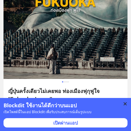
ญี่ปุ่นครั้งเดียวไม่เคยพอ ท่องเมืองฟุกุฟูใจ
“Fukuoka Japan”
Blockdit ใช้งานได้ดีกว่าบนแอป
พูดถึงประเทศญี่ปุ่นแล้วคงเป็นประเทศแรกๆ ที่ใครหลาย
เปิดโพสต์นี้ในแอป Blockdit เพื่อรับประสบการณ์เต็มรูปแบบ
คนใฝ่ผันที่จะไปเยือนสักครั้งในชีวิตและหนึ่งในนั้นก็เป็น
เปิดผ่านแอป
เราเช่นกัน ทริปนี้เราเลือกที่จะไปเมืองฟุกุโอก
... 
อ่านต่อ