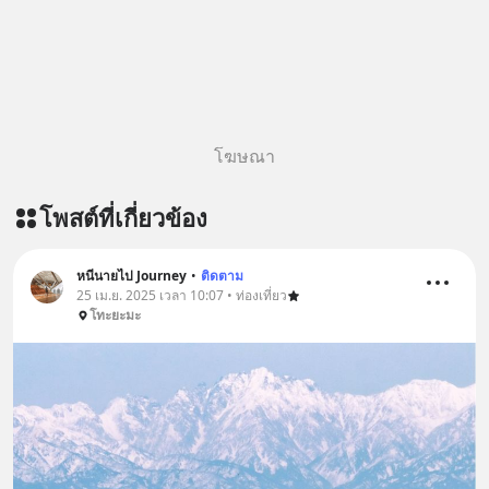
@diipgeek 🔗 หรือกดลิงก์
https://lin.ee/U91Fzyz
โฆษณา
โพสต์ที่เกี่ยวข้อง
หนีนายไป Journey
•
ติดตาม
25 เม.ย. 2025 เวลา 10:07 • ท่องเที่ยว
โทะยะมะ