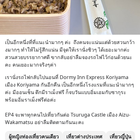
เป็นอีกหนึ่งที่ที่แนะนำมากๆ ค่ะ  ถึงคนจะแน่นแต่ด้วยสวนกว้า
งมากๆ ทำให้ไม่รู้สึกแน่น มีจุดให้เรานั่งชิวๆ ได้เยอะมากค่ะ 
สวนสวยบรรยากาศดี ขากลับอย่าลืมจองรถไฟไว้ก่อนด้วยนะ
คะ คนเยอะมากจริงๆค่า
เรานั่งรถไฟกลับไปนอนที่ Dormy Inn Express Koriyama 
เมือง Koriyama กันอีกคืน เป็นอีกหนึ่งโรงแรมที่แนะนำมากๆ
ค่ะ มีออนเช็น ดึกมีราเม็งฟรี ก็จบวันแบบอิ่มเอมกับซากุระ
พร้อมอิ่มราเม็งฟรีต่อค่ะ
EP4 จะพาทุกคนไปเที่ยวกันต่อ Tsuruga Castle เมือง Aizu-
Wakamatsu อย่าลืมติดตามกันนะคะ
ผู้หญิงท่องเที่ยวคนเดียว
เที่ยวต่างประเทศ
เที่ยวญี่ปุ่น