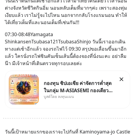
วันนี้เราตื่นกันแต่เช้าอีกแล้ว เวลามาเที่ยวคนเดียว เวลานอน
ต่างจังหวัดชีวิตกินอิ่ม นอนหลับเต็มที่มากๆค่ะ เพราะสองทุ่ม
เงียบแล้ว เราไม่รู้จะไปไหน นอกจากกลับโรงแรมนอน ทำให้
ได้เที่ยวเต็มที่และนอนเต็มที่เช่นกัน!!!
07:30-08:48Yamagata 
ShinkansenTsubasa121TsubasaShinjo วันนี้เราออกเดิน
ทางแต่เช้าอีกแล้ว จองรถไฟไว้ 09:30 สรุปขอเลื่อนขึ้นมาอีก
แล้ว ใครนั่งรถไฟชินคันเซ็นเส้นนี้ต้องจองที่นั่งนะคะ อย่าลืม
น๊า มีเจ้าหน้าที่เดินตรวจทุกรอบเลยค่ะ
กองทุน ชิปเอเชีย ค่าจัดการต่ำสุด
ในกลุ่ม M-ASIASEMI กองเดียว
บูสต์โดย ลงทุนแมน
ครบ มีทั้ง CXMT จากจีน TSMC
จากไต้หวัน SK Hynix จาก
เกาหลีใต้ Kioxia จากญี่ปุ่น
วันนี้เป้าหมายแรกของเราจะไปกันที่ Kaminoyama-jo Castle 