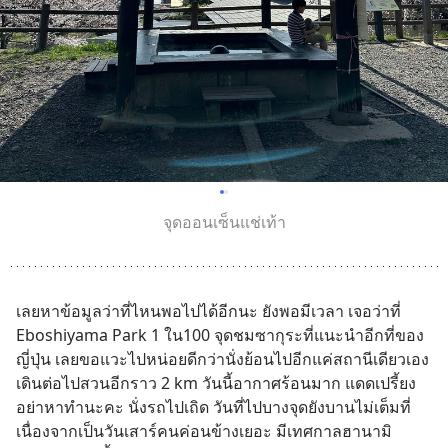
จุดออนเซ็นแช่เท้า
เลยหาข้อมูลว่าที่ไหนพอไปได้อีกนะ ยังพอมีเวลา เจอว่าที่ 
Eboshiyama Park 1 ใน100 จุดชมซากุระที่แนะนำอีกที่ของ
ญี่ปุ่น เลยขอแวะไปหน่อยดีกว่านั่งย้อนไปอีกแค่สถานีเดียวเอง 
เดินต่อไปสวนอีกราว 2 km วันนี้อากาศร้อนมาก แดดเปรี้ยง
อย่าหาทำนะคะ นั่งรถไปเถิด วันที่ไปบางจุดยังบานไม่เต็มที่ 
เนื่องจากเป็นวันเสาร์คนค่อนข้างเยอะ มีเทศกาลฮานามิ 