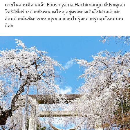
ภายในสวนมีศาลเจ้า Eboshiyama Hachimangu มีประตูเสา
โทริอิที่สร้างด้วยหินขนาดใหญ่อยู่ตรงทางเดินไปศาลเจ้าค่ะ
ล้อมด้วยต้นชิดาเระซากุระ สวยจนไม่รู้จะถ่ายรูปมุมไหนก่อน
ดีค่ะ