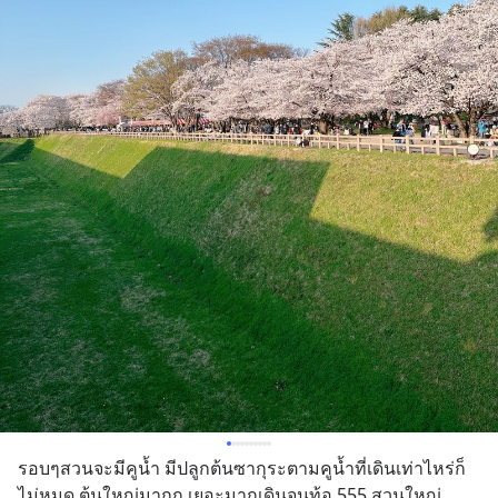
รอบๆสวนจะมีคูน้ำ มีปลูกต้นซากุระตามคูน้ำที่เดินเท่าไหร่ก็
ไม่หมด ต้นใหญ่มากก เยอะมากเดินจนท้อ 555 สวนใหญ่