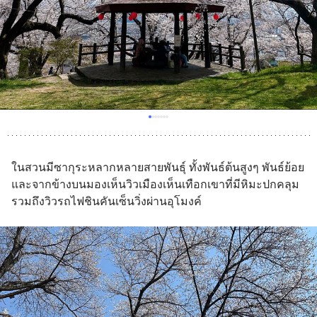
ในสวนมีซากุระหลากหลายสายพันธุ์ ทั้งพันธ์ต้นสูงๆ พันธ์ย้อย 
และจากข้างบนมองเห็นวิวเมืองเห็นเทือกเขาที่มีหิมะปกคลุม 
รวมถึงวิวรถไฟชินคันเซ็นวิ่งผ่านอุโมงค์