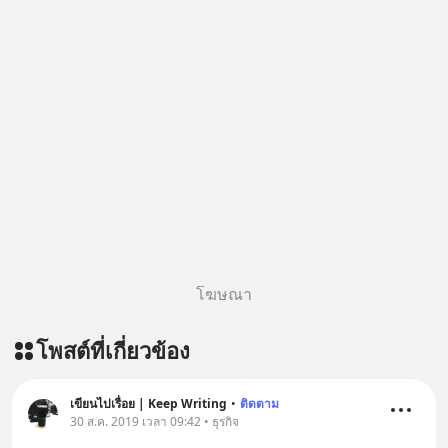
เลือกฟังกันได้เลยนะครับ อย่าลืมกด
Follow ติดตาม PodCast ช่อง Geek
Forever’s Podcast ของผมกันด้วยนะ
ครับ 🎧 ฟังผ่าน Spotify :
https://tinyurl.com/mwh8t5ev 🎧
ฟังผ่าน Apple Podcast :
https://apple.co/2lEqPPg 🎧 ฟังผ่าน
Podbean :
https://tinyurl.com/8zszdwvp 🎧 ฟัง
ผ่าน Youtube :
https://youtu.be/eFpt6XJzLu0 The
original article appeared here
โฆษณา
https://www.tharadhol.com/geek-
talk-ep243-when-malaysia-banned-
โพสต์ที่เกี่ยวข้อง
chinese-evs/ ติดตามสาระดี ๆ อัพเดท
ทุกวันผ่าน Line OA ด.ดล Blog คลิกเลย
--> https://lin.ee/aMEkyNA
เขียนไปเรื่อย | Keep Writing
•
ติดตาม
30 ส.ค. 2019 เวลา 09:42 • ธุรกิจ
========================= 📣