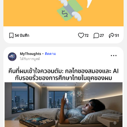
54 บันทึก
72
27
51
MyThoughts
•
ติดตาม
ได้รับการบูสต์