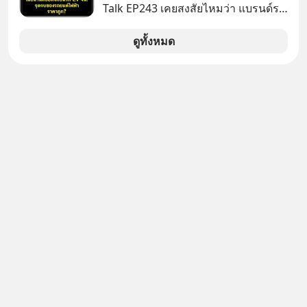
นานกว่า 74 ปี ปัจจุบันนับเป็นกลุ่มธุรกิจ
Talk EP243 เคยสงสัยไหมว่า แบรนด์รถ
ทองคำที่ใหญ่เป็นอันดับ 2 ของไทย ที่มี
EV จากจีนที่กำลังบุกตีตลาดทั่วโลกจน
รายได้รวม 3.5 ล้านล้านบาทในปี 2568
ราบคาบ จะถูกสกัดดาวรุ่งจนต้องเบรก
ดูทั้งหมด
หัวทิ่มได้อย่างไร? นี่คือเรื่องจริงที่เพิ่ง
เกิดขึ้นในมาเลเซีย เมื่อรัฐบาลประกาศ
งัด “กฎเหล็ก” สั่งบล็อกการนำเข้ารถ EV
ราคาถูกจากจีนแบบสายฟ้าแลบ ตั้ง
กำแพงราคานำเข้าขั้นต่ำสูงถึง 1.7 ล้าน
บาท! งานนี้ทำเอาค่ายยักษ์ใหญ่อย่าง
BYD ที่เคยกวาดเรียบยอดขายถึงกับ
สะดุดไปไม่เป็น แต่เบื้องหลังมาตรการ
สุดโต่งนี้ ไม่ใช่แค่การกีดกันทางการค้า
ธรรมดา แต่มันคือแผนอุ้มชูแบรนด์แห่ง
ชาติอย่าง Proton เพื่อรักษาตำแหน่ง
งานนับแสนชีวิตในประเทศ ค่ายรถจีน
จะแก้เกมหมากกระดานนี้อย่างไร? และ
ทำไมเรื่องนี้ถึงสั่นสะเทือนวงการยาน
ยนต์ทั้งภูมิภาค? เราจะพาไปเจาะลึก
เบื้องหลังสงคราม EV สุดเดือดนี้กัน