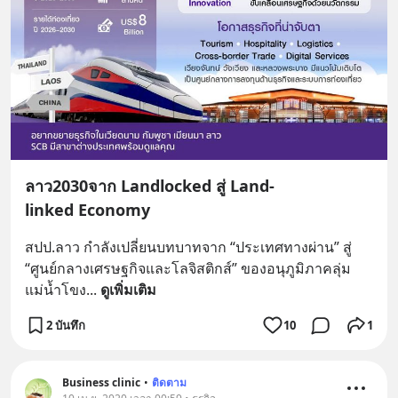
ลาว2030จาก Landlocked สู่ Land-
linked Economy
สปป.ลาว กำลังเปลี่ยนบทบาทจาก “ประเทศทางผ่าน” สู่ 
“ศูนย์กลางเศรษฐกิจและโลจิสติกส์” ของอนุภูมิภาคลุ่ม
แม่น้ำโขง
... 
ดูเพิ่มเติม
2 บันทึก
10
1
Business clinic
•
ติดตาม