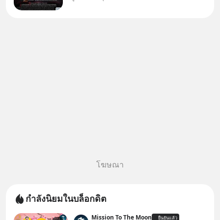
ทั้งซัปพลายเชน AI จีน พิเศษ ช่วง
3 - 19 ส.ค. 69 มีโปรโมชัน ลด
50% ค่าธรรมเนียมซื้อ | ยอด 2
ล้านบาทขึ้นไป ฟรีค่าธรร
โฆษณา
กำลังนิยมในบล็อกดิต
Mission To The Moon
ยืนยันแล้ว