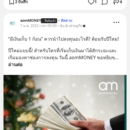
2 บันทึก
1
4
aomMONEY
•
ติดตาม
ยืนยันแล้ว
7 ม.ค. 2022 เวลา 05:00 • หุ้น & เศรษฐกิจ
“มีเงินเก็บ 1 ก้อน” ควรนำไปลงทุนอะไรดี? ต้อนรับปีใหม่!
ปีใหม่แบบนี้! สำหรับใครที่เริ่มเก็บเงินมาได้สักระยะและ
เริ่มมองหาช่องการลงทุน วันนี้ aomMONEY ขอหยิบข
... 
อ่านต่อ