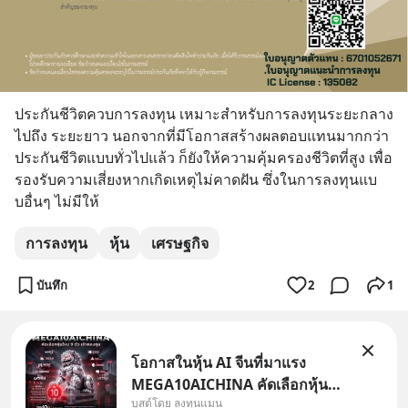
ประกันชีวิตควบการลงทุน เหมาะสำหรับการลงทุนระยะกลาง 
ไปถึง ระยะยาว นอกจากที่มีโอกาสสร้างผลตอบแทนมากกว่า
ประกันชีวิตแบบทั่วไปแล้ว ก็ยังให้ความคุ้มครองชีวิตที่สูง เพื่อ
รองรับความเสี่ยงหากเกิดเหตุไม่คาดฝัน ซึ่งในการลงทุนแบ
บอื่นๆ ไม่มีให้
การลงทุน
หุ้น
เศรษฐกิจ
บันทึก
2
1
โอกาสในหุ้น AI จีนที่มาแรง
MEGA10AICHINA คัดเลือกหุ้น
บูสต์โดย ลงทุนแมน
ใหม่ 9 ตัว เข้ากองทุน.. ครอบคลุม