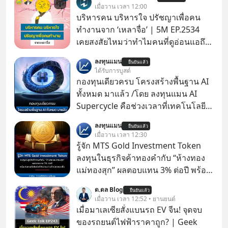
เมื่อวาน เวลา 12:00
บริหารคน บริหารใจ ปรัชญาเพื่อคน
ทำงานจาก ‘เหลาจื่อ’ | 5M EP.2534
เคยสงสัยไหมว่าทำไมคนที่ดูอ่อนแอถึง
กลายเป็นคนที่เข้มแข็งที่สุดในบาง
ลงทุนแมน
ยืนยันแล้ว
สถานการณ์ แล้วทำไมคนที่ไม่ออกแรง
ได้รับการบูสต์
ทำอะไรเลยถึงประสบความสำเร็จได้ไว
กองทุนเดียวครบ โครงสร้างพื้นฐาน AI
กว่าใครเพื่อน? ไม่แน่ว่าคนกลุ่มนี้อาจ
ทั้งหมด มาแล้ว /โดย ลงทุนแมน AI
จะเป็นคนที่รู้จักบริหารใจตัวเอง และคน
Supercycle คือช่วงเวลาที่เทคโนโลยี
รอบตัวได้เก่งที่สุดก็เป็นได้ โดยพอดแค
ปัญญาประดิษฐ์ จะกลายเป็นตัวขับ
ลงทุนแมน
สต์ 5M ในวันนี้จะพาทุกคนไปสำรวจวิธี
ยืนยันแล้ว
เคลื่อนหลัก ของการเติบโตทาง
เมื่อวาน เวลา 12:30
การบริหารคนและบริหารใจ ปรัชญา
เศรษฐกิจ และวิถีชีวิตของผู้คนอย่าง
รู้จัก MTS Gold Investment Token
เพื่อคนทำงานจาก ‘เหลาจื่อ’ (เล่าจื๊อ) นัก
ยาวนานต่อจากนี้
ลงทุนในธุรกิจค้าทองคำกับ “ห้างทอง
ปราชญ์จีนแห่งยุคไปด้วยกัน
แม่ทองสุก” ผลตอบแทน 3% ต่อปี พร้อม
โอกาสรับโบนัสกำไรส่วนต่างถ้าราคา
ด.ดล Blog
ยืนยันแล้ว
ทองขึ้น / ลงทุนแมนจะเล่าให้ฟัง x MTS
เมื่อวาน เวลา 12:52 • ยานยนต์
Gold Group กลุ่ม MTS Gold หรือห้าง
เมื่อมาเลเซียสั่งแบนรถ EV จีน! จุดจบ
ทองแม่ทองสุก อยู่ในธุรกิจทองคำมา
ของรถยนต์ไฟฟ้าราคาถูก? | Geek