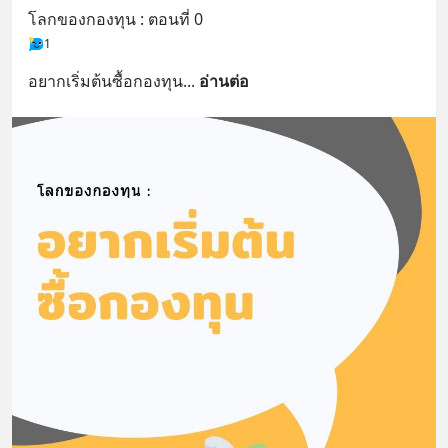
สนับสนุนโดย 📣
โลกของกองทุน : ตอนที่ 0
=========================
1
เครียด หลับยาก ผมอยากแนะนำ
ผลิตภัณฑ์เสริมอาหาร Diip CBD ช่วย
อยากเริ่มต้นซื้อกองทุน
... 
อ่านต่อ
บรรเทาความเครียด ลดความวิตกกังวล
เพิ่มการผ่อนคลาย ซึ่งช่วยให้การนอน
หลับมีประสิทธิภาพมากยิ่งขึ้น 📍 สนใจ
สั่งซื้อสินค้า Diip CBD 💬 LINE :
@diipgeek 🔗 หรือกดลิงก์
https://lin.ee/U91Fzyz