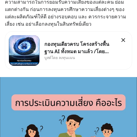
ความสามารถในการยอมรับความเสี่ยงของแต่ละคน ย่อม
แตกต่างกัน ก่อนการลงทุนควรศึกษาความเสี่ยงต่างๆ ของ
แต่ละผลิตภัณฑ์ให้ดี อย่างรอบคอบ และ ควรกระจายความ
เสี่ยง เช่น อย่าเลือกลงทุนในสินทรัพย์เดียว
กองทุนเดียวครบ โครงสร้างพื้น
ฐาน AI ทั้งหมด มาแล้ว /โดย
บูสต์โดย ลงทุนแมน
ลงทุนแมน AI Supercycle คือ
ช่วงเวลาที่เทคโนโลยีปัญญา
ประดิษฐ์ จะกลายเป็นตัวขับเคลื่อน
หลัก ของการเติบโตทางเศรษฐกิจ
และวิถีชีวิตของผู้คนอย่างยาวนา
นต่