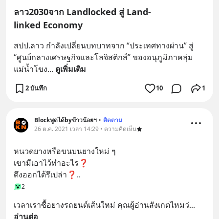
ลาว2030จาก Landlocked สู่ Land-
linked Economy
สปป.ลาว กำลังเปลี่ยนบทบาทจาก “ประเทศทางผ่าน” สู่ 
“ศูนย์กลางเศรษฐกิจและโลจิสติกส์” ของอนุภูมิภาคลุ่ม
แม่น้ำโขง
... 
ดูเพิ่มเติม
2 บันทึก
10
1
Blockพูดได้byข้าวน้อยฯ
•
ติดตาม
26 ต.ค. 2021 เวลา 14:29 • ความคิดเห็น
หนวดยางหรือขนบนยางใหม่ ๆ
เขามีเอาไว้ทำอะไร❓
ดึงออกได้รึเปล่า❓..
2
เวลาเราซื้อยางรถยนต์เส้นใหม่ คุณผู้อ่านสังเกตไหมว่
... 
อ่านต่อ