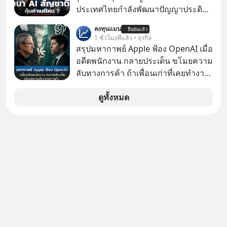
ประเทศไทยกำลังพัฒนาปัญญาประดิษฐ์
หรือ AI เป็นของตัวเอง ภายใต้ชื่อ
ลงทุนแมน
ยืนยันแล้ว
“ThaiLLM” เพื่อให้คนไทยมีโครงสร้าง
1 ชั่วโมงที่แล้ว • ธุรกิจ
พื้นฐานด้าน AI ที่เข้าใจภาษาไทย และ
สรุปมหากาพย์ Apple ฟ้อง OpenAI เมื่อ
บริบททางสังคมไทยได้เป็นอย่างดี
อดีตพนักงาน กลายประเด็น ขโมยความ
คำถามคือ การลงมือพัฒนา AI ของ
ลับทางการค้า ถ้าเพื่อนเก่าที่เคยทำงาน
ประเทศจะคุ้มค่าแค่ไหน ? และหลังจาก
ด้วยกัน ทักมาขอให้เราช่วยหาไฟล์งาน
นำ ThaiLLM มาใช้จริง จะเกิดอะไรขึ้น
เก่าที่เขาเคยทำไว้ ตอนยังอยู่บริษัท
ดูทั้งหมด
กับสังคมไทย ธุรกิจไทย และเศรษฐกิจ
เดียวกัน
ไทยบ้าง ? ร่วมวิเคราะห์เรื่องนี้ผ่านมุม
มองของ ดร.อภิวดี ปิยธรรมรงค์ ผู้
เชี่ยวชาญอาวุโสด้านบูรณาการข้อมูล
และปัญญาประดิษฐ์ และคุณปฏิภาณ
ประเสริฐสม ผู้จัดการโครงการ
ThaiLLM