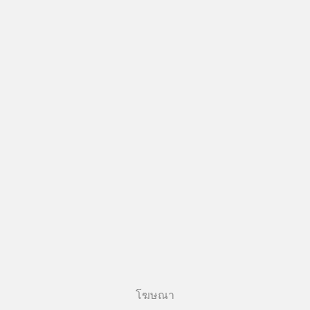
โฆษณา