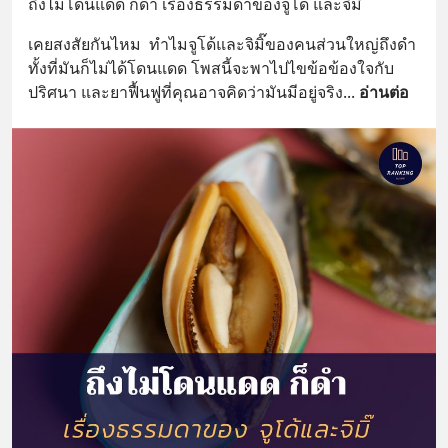
ถึงไม่โดนแดด ก็ดำ เรื่องธรรมดาของจูโด้ และจิมิ๊
เคยสงสัยกันไหม  ทำไมจูโด้และจิมิ๊ของคนส่วนใหญ่ถึงดำ  
ทั้งที่มันก็ไม่ได้โดนแดด โพสนี้จะพาไปไขข้อข้องใจกับ
ปริศนา และยาฟื้นฟูที่คุณอาจคิดว่ามันมีอยู่จริง
... 
อ่านต่อ