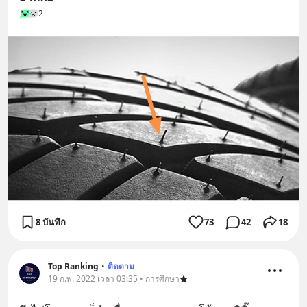
2
8 บันทึก
73
42
18
Top Ranking
•
ติดตาม
19 ก.พ. 2022 เวลา 03:35 • การศึกษา