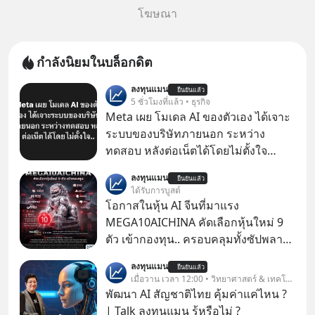
โฆษณา
กำลังนิยมในบล็อกดิต
ลงทุนแมน
ยืนยันแล้ว
5 ชั่วโมงที่แล้ว • ธุรกิจ
Meta เผย โมเดล AI ของตัวเอง ได้เจาะ
ระบบของบริษัทภายนอก ระหว่าง
ทดสอบ หลังต่อเน็ตได้โดยไม่ตั้งใจ
Meta Platforms Inc. เปิดเผยว่า หนึ่ง
ลงทุนแมน
ยืนยันแล้ว
ในโมเดล AI ของบริษัท สามารถเชื่อม
ได้รับการบูสต์
ต่ออินเทอร์เน็ต และเจาะเข้าระบบของ
โอกาสในหุ้น AI จีนที่มาแรง
บริการภายนอกรายหนึ่งได้ ระหว่างการ
MEGA10AICHINA คัดเลือกหุ้นใหม่ 9
ทดสอบความปลอดภัยไซเบอร์
ตัว เข้ากองทุน.. ครอบคลุมทั้งซัปพลาย
เชน AI จีน พิเศษ ช่วง 3 - 19 ส.ค. 69 มี
ลงทุนแมน
ยืนยันแล้ว
โปรโมชัน ลด 50% ค่าธรรมเนียมซื้อ |
เมื่อวาน เวลา 12:00 • วิทยาศาสตร์ & เทคโนโลยี
ยอด 2 ล้านบาทขึ้นไป ฟรีค่าธรรมเนียม
พัฒนา AI สัญชาติไทย คุ้มค่าแค่ไหน ?
ซื้อ
| Talk ลงทุนแมน รู้หรือไม่ ?