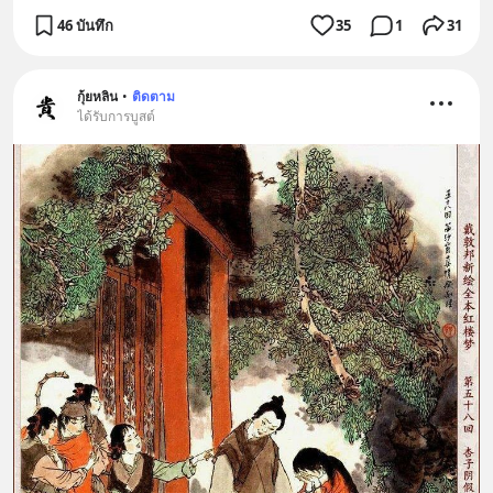
46 บันทึก
35
1
31
กุ้ยหลิน
•
ติดตาม
ได้รับการบูสต์