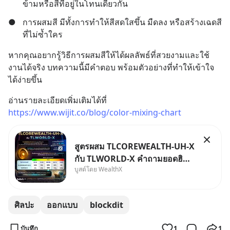
ข้ามหรือสีที่อยู่ในโทนเดียวกัน
●
การผสมสี มีทั้งการทำให้สีสดใสขึ้น มืดลง หรือสร้างเฉดสี
ที่ไม่ซ้ำใคร
หากคุณอยากรู้วิธีการผสมสีให้ได้ผลลัพธ์ที่สวยงามและใช้
งานได้จริง บทความนี้มีคำตอบ พร้อมตัวอย่างที่ทำให้เข้าใจ
ได้ง่ายขึ้น
อ่านรายละเอียดเพิ่มเติมได้ที่ 
https://www.wijit.co/blog/color-mixing-chart
สูตรผสม TLCOREWEALTH-UH-X
กับ TLWORLD-X คำถามยอดฮิตที่
บูสต์โดย WealthX
คนใช้ WealthX ถามเข้ามา
ศิลปะ
ออกแบบ
blockdit
บันทึก
1
1