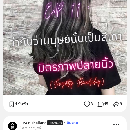
1 บันทึก
8
15
9
SCB Thailand
•
ติดตาม
ยืนยันแล้ว
ได้รับการบูสต์