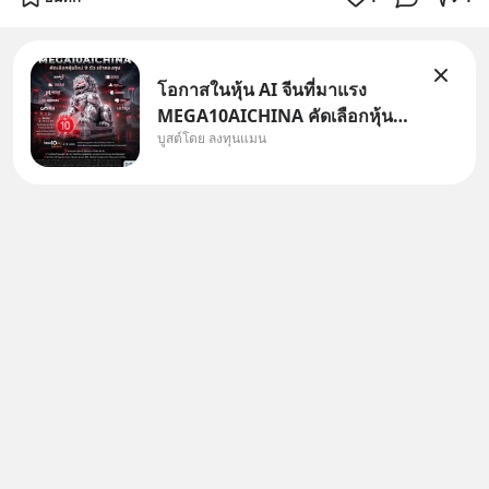
โอกาสในหุ้น AI จีนที่มาแรง
MEGA10AICHINA คัดเลือกหุ้น
บูสต์โดย ลงทุนแมน
ใหม่ 9 ตัว เข้ากองทุน.. ครอบคลุม
ทั้งซัปพลายเชน AI จีน พิเศษ ช่วง
3 - 19 ส.ค. 69 มีโปรโมชัน ลด
50% ค่าธรรมเนียมซื้อ | ยอด 2
ล้านบาทขึ้นไป ฟรีค่าธรร