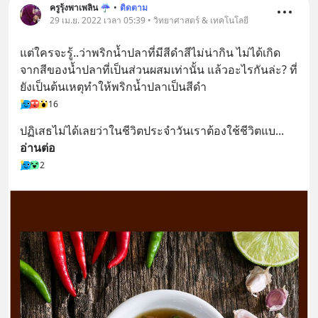
ครูรุ้งพาเพลิน ☔︎︎
•
ติดตาม
29 เม.ย. 2022 เวลา 05:39 • วิทยาศาสตร์ & เทคโนโลยี
แต่ใครจะรู้..ว่าพริกน้ำปลาที่มีสีดำสีไม่น่ากิน ไม่ได้เกิด
จากสีของน้ำปลาที่เป็นส่วนผสมเท่านั้น แล้วอะไรกันล่ะ? ที่
ยังเป็นต้นเหตุทำให้พริกน้ำปลาเป็นสีดำ
16
ปฏิเสธไม่ได้เลยว่าในชีวิตประจำวันเราต้องใช้ชีวิตแบ
... 
อ่านต่อ
2