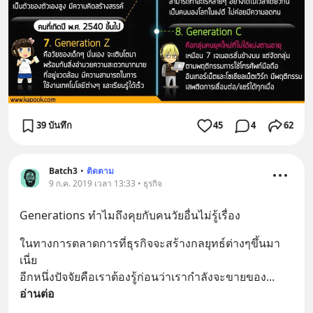
39 บันทึก
45
4
62
Batch3
•
ติดตาม
9 ก.ค. 2019 เวลา 13:33 • ธุรกิจ
Generations ทำไมถึงคุยกับคนวัยอื่นไม่รู้เรื่อง
ในทางการตลาดการที่ธุรกิจจะสร้างกลยุทธ์ต่างๆขึ้นมา
เนี่ย
อีกหนึ่งปัจจัยคือเราต้องรู้ก่อนว่าเรากำลังจะขายของ
... 
อ่านต่อ