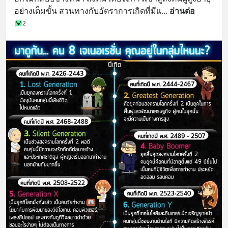
อย่างเต็มขั้น สวนทางกับอัตราการเกิดที่มีแ
... 
อ่านต่อ
2