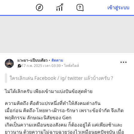
เข้าสู่ระบบ
แวะมา~แป๊บบเดียว
•
ติดตาม
17 ก.พ. 2025 เวลา 03:39 • ไลฟ์สไตล์
ใครเลิกเล่น Facebook / ig/ twitter แล้วบ้างครับ ?
ไม่ได้เลิกครับ เพียงเข้ามาแบ่งปันข้อสุดท้าย
ความคิดถึง คือตัวแปรหนึ่งที่ทำให้สังคมต่างกัน
เมื่อก่อน คิดถึง-โหยหา-เฝ้ารอ-รักษา เพราะข้อจำกัด จึงเกิด
พฤติกรรม ลักษณะนิสัยของ Gen
เกิดเป็นความเหมือนของสังคม ก็ต้องอยู่ได้ แค่เพียงช้าและ
ยาวนาน ด้วยความไม่ฉาบฉวยว่องไวเหมือนยุคปัจจุบัน เมื่อ