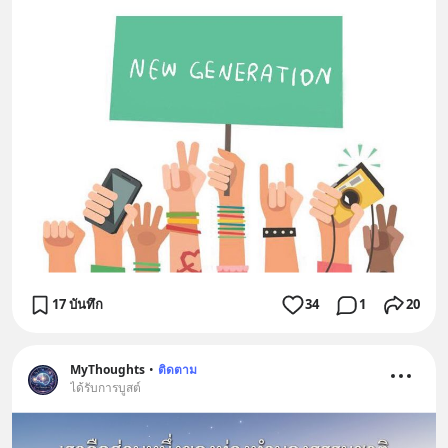
17 บันทึก
34
1
20
MyThoughts
•
ติดตาม
ได้รับการบูสต์