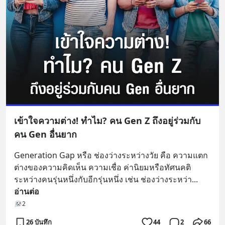
เข้าใจความต่าง! ทำไม? คน Gen Z ถึงอยู่ร่วมกับ
คน Gen อื่นยาก
Generation Gap หรือ ช่องว่างระหว่างวัย คือ ความแตก
ต่างของความคิดเห็น ความเชื่อ ค่านิยมหรือทัศนคติ
ระหว่างคนรุ่นหนึ่งกับอีกรุ่นหนึ่ง เช่น ช่องว่างระหว่า
... 
อ่านต่อ
2
26 บันทึก
44
2
66