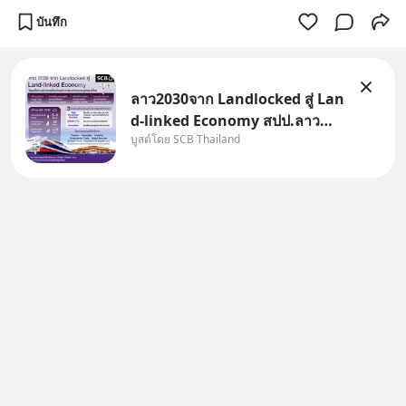
บันทึก
ลาว2030จาก Landlocked สู่ Lan
d-linked Economy สปป.ลาว
บูสต์โดย SCB Thailand
กำลังเปลี่ยนบทบาทจาก “ประเทศ
ทางผ่าน” สู่ “ศูนย์กลางเศรษฐกิจ
และโลจิสติกส์” ของอนุภูมิภาคลุ่ม
แม่น้ำโขง