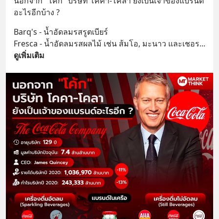
นอกจาก "โค้ก" บริษัท โคคา-โคลา ยังเป็นเจ้าของแบรนด์
อะไรอีกบ้าง ?
Barq's - น้ำอัดลมรสรูตเบียร์
Fresca - น้ำอัดลมรสผลไม้ เช่น ส้มโอ, มะนาว และเชอร
... 
ดูเพิ่มเติม