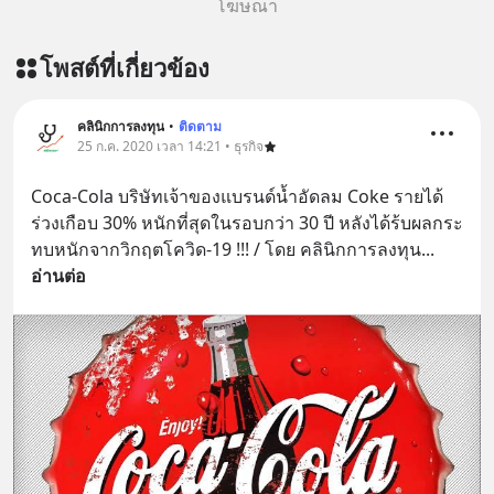
โฆษณา
วันผ่าน Line OA ด.ดล Blog คลิกเลย -->
https://lin.ee/aMEkyNA
โพสต์ที่เกี่ยวข้อง
========================= 📣
สนับสนุนโดย 📣
=========================
คลินิกการลงทุน
•
ติดตาม
25 ก.ค. 2020 เวลา 14:21 • ธุรกิจ
เครียด หลับยาก ผมอยากแนะนำ
ผลิตภัณฑ์เสริมอาหาร Diip CBD ช่วย
Coca-Cola บริษัทเจ้าของแบรนด์น้ำอัดลม Coke รายได้
บรรเทาความเครียด ลดความวิตกกังวล
ร่วงเกือบ 30% หนักที่สุดในรอบกว่า 30 ปี หลังได้ร้บผลกระ
เพิ่มการผ่อนคลาย ซึ่งช่วยให้การนอน
ทบหนักจากวิกฤตโควิด-19 !!! / โดย คลินิกการลงทุน
... 
หลับมีประสิทธิภาพมากยิ่งขึ้น 📍 สนใจ
อ่านต่อ
สั่งซื้อสินค้า Diip CBD 💬 LINE :
@diipgeek 🔗 หรือกดลิงก์
https://lin.ee/U91Fzyz