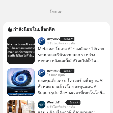
โฆษณา
กำลังนิยมในบล็อกดิต
ลงทุนแมน
ยืนยันแล้ว
3 ชั่วโมงที่แล้ว • ธุรกิจ
Meta เผย โมเดล AI ของตัวเอง ได้เจาะ
ระบบของบริษัทภายนอก ระหว่าง
ทดสอบ หลังต่อเน็ตได้โดยไม่ตั้งใจ
Meta Platforms Inc. เปิดเผยว่า หนึ่ง
ลงทุนแมน
ยืนยันแล้ว
ในโมเดล AI ของบริษัท สามารถเชื่อม
ได้รับการบูสต์
ต่ออินเทอร์เน็ต และเจาะเข้าระบบของ
กองทุนเดียวครบ โครงสร้างพื้นฐาน AI
บริการภายนอกรายหนึ่งได้ ระหว่างการ
ทั้งหมด มาแล้ว /โดย ลงทุนแมน AI
ทดสอบความปลอดภัยไซเบอร์
Supercycle คือช่วงเวลาที่เทคโนโลยี
ปัญญาประดิษฐ์ จะกลายเป็นตัวขับ
WealthThink
ยืนยันแล้ว
เคลื่อนหลัก ของการเติบโตทาง
4 ชั่วโมงที่แล้ว • ธุรกิจ
เศรษฐกิจ และวิถีชีวิตของผู้คนอย่าง
สรุป 7 ข้อ เรื่องภาษี ที่คนขายของ