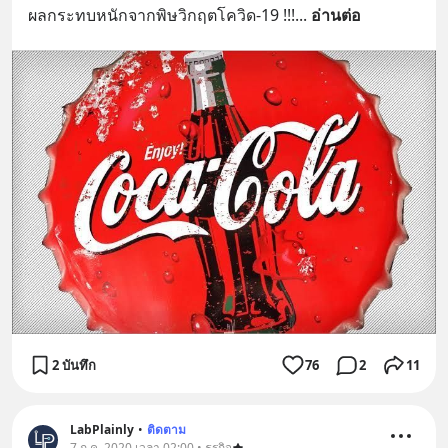
ผลกระทบหนักจากพิษวิกฤตโควิด-19 !!!
... 
อ่านต่อ
2 บันทึก
76
2
11
LabPlainly
•
ติดตาม
7 ก.ค. 2020 เวลา 02:00 • ธุรกิจ