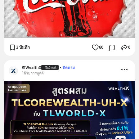
3 บันทึก
60
6
WealthX
•
ติดตาม
ยืนยันแล้ว
ได้รับการบูสต์