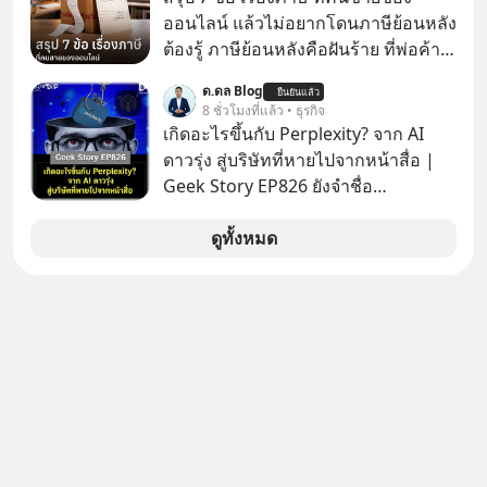
ยาวนานต่อจากนี้
ออนไลน์ แล้วไม่อยากโดนภาษีย้อนหลัง
ต้องรู้ ภาษีย้อนหลังคือฝันร้าย ที่พ่อค้า
แม่ค้าคนไหนก็คงไม่อยากพบเจอ
ด.ดล Blog
ยืนยันแล้ว
8 ชั่วโมงที่แล้ว • ธุรกิจ
เกิดอะไรขึ้นกับ Perplexity? จาก AI
ดาวรุ่ง สู่บริษัทที่หายไปจากหน้าสื่อ |
Geek Story EP826 ยังจำชื่อ
Perplexity กันได้ไหม สตาร์ตอัป AI ที่
เคยถูกยกไปเทียบชั้นกับยักษ์ใหญ่อย่าง
ดูทั้งหมด
OpenAI ภายในเวลาแค่ 2 ปี มูลค่า
บริษัทพุ่งกระฉูดจาก 500 ล้าน เป็น 2
หมื่น 1 พันล้านดอลลาร์ โตขึ้นกว่า 40
เท่า! แต่สังเกตไหม ว่าทำไมวันนี้ชื่อของ
พวกเขาถึงหายเงียบไปจากพาดหัวข่าว
เทคโนโลยีหน้าตาเฉย เกิดอะไรขึ้นกัน
แน่ นี่คือ The Rise and Fall ของดาวรุ่ง
วงการ AI หรือเป็นเพียงการเร้นกายใน
เงามืดเพื่อซุ่มสร้างอาวุธใหม่ที่น่ากลัว