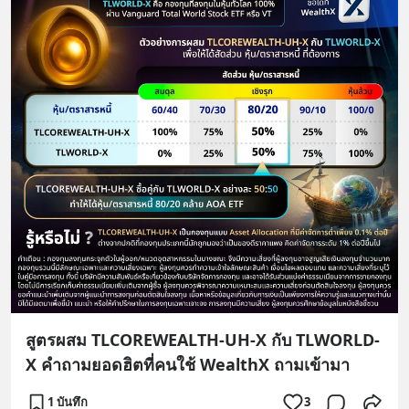
สูตรผสม TLCOREWEALTH-UH-X กับ TLWORLD-
X คำถามยอดฮิตที่คนใช้ WealthX ถามเข้ามา
1 บันทึก
3