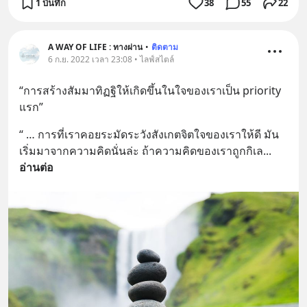
1 บันทึก
38
55
22
A WAY OF LIFE : ทางผ่าน
•
ติดตาม
6 ก.ย. 2022 เวลา 23:08 • ไลฟ์สไตล์
“การสร้างสัมมาทิฏฐิให้เกิดขึ้นในใจของเราเป็น priority 
แรก”
“ … การที่เราคอยระมัดระวังสังเกตจิตใจของเราให้ดี มัน
เริ่มมาจากความคิดนั่นล่ะ ถ้าความคิดของเราถูกกิเล
... 
อ่านต่อ