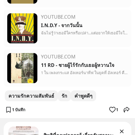
YOUTUBE.COM
I.N.D.Y - จากวันนั้น
ฉันไม่รู้ว่าเธอมีใครหรือเปล่า...แต่อยากให้เธอมีใจให้ฉันคนเดียว
YOUTUBE.COM
11 RD - ชายผู้ไร้รักกับเธอผู้หวานใจ
1 ใน เพลงกระแส อัลเทอร์นาทีฟ ในยุคที่ อัลเทอร์ คือ เทพเจ้าอันเบ่งบาน ซึ่งผมว่า ชอบมาก sound มันก็โอเคอยู่นะ
ความรักความสัมพันธ์
รัก
คำพูดดีๆ
1 บันทึก
1