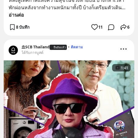
หลังสู่เทศกาลแห่งความสุขในช่วงท้ายปีนี้ บ้างก็หาเวลา
พักผ่อนหลังจากทำงานหนักมาทั้งปี บ้างก็เตรียมตัวเดิน
... 
อ่านต่อ
8 บันทึก
11
6
SCB Thailand
•
ติดตาม
ยืนยันแล้ว
ได้รับการบูสต์
1:41