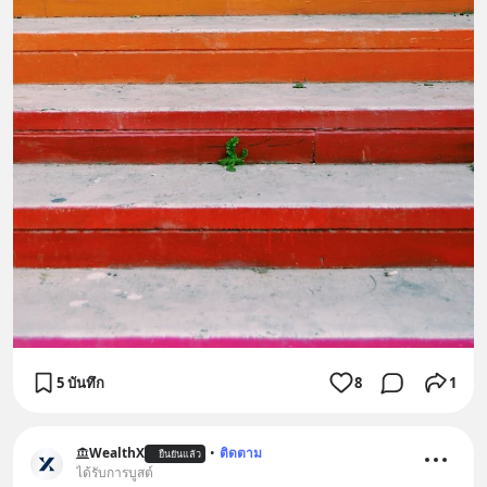
5 บันทึก
8
1
WealthX
•
ติดตาม
ยืนยันแล้ว
ได้รับการบูสต์