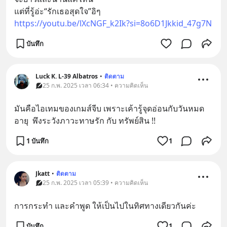
แต่ที่รู้อ่ะ“รักเธอสุดใจ”อิๆ
https://youtu.be/lXcNGF_k2Ik?si=8o6D1Jkkid_47g7N
บันทึก
Luck K. L-39 Albatros
•
ติดตาม
25 ก.พ. 2025 เวลา 06:34 • ความคิดเห็น
มันคือไอเทมของเกมส์จีบ เพราะเค้ารู้จุดอ่อนกับวันหมด
อายุ  พึงระวังภาวะทาษรัก กับ ทรัพย์สิน !!
1 บันทึก
1
Jkatt
•
ติดตาม
25 ก.พ. 2025 เวลา 05:39 • ความคิดเห็น
การกระทำ และคำพูด ให้เป็นไปในทิศทางเดียวกันค่ะ
บันทึก
1