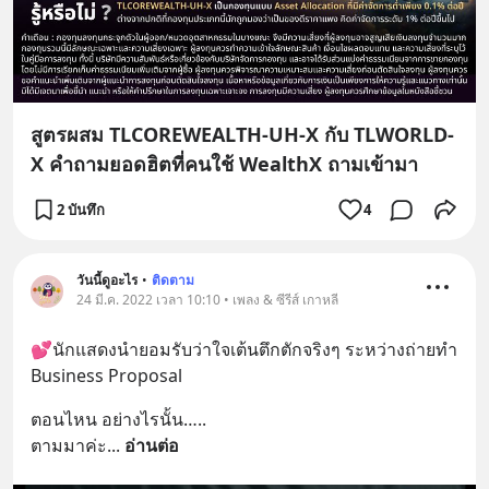
สูตรผสม TLCOREWEALTH-UH-X กับ TLWORLD-
X คำถามยอดฮิตที่คนใช้ WealthX ถามเข้ามา
2 บันทึก
4
วันนี้ดูอะไร
•
ติดตาม
24 มี.ค. 2022 เวลา 10:10 • เพลง & ซีรีส์ เกาหลี
💕นักแสดงนำยอมรับว่าใจเต้นตึกตักจริงๆ ระหว่างถ่ายทำ 
Business Proposal
ตอนไหน อย่างไรนั้น…..
ตามมาค่ะ
... 
อ่านต่อ