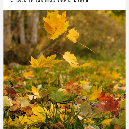
“ … นั่งรอ โห รอมาสิบนาทีแล้ว
... 
อ่านต่อ