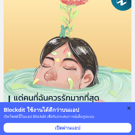
Blockdit ใช้งานได้ดีกว่าบนแอป
เปิดโพสต์นี้ในแอป Blockdit เพื่อรับประสบการณ์เต็มรูปแบบ
124 บันทึก
159
11
153
เปิดผ่านแอป