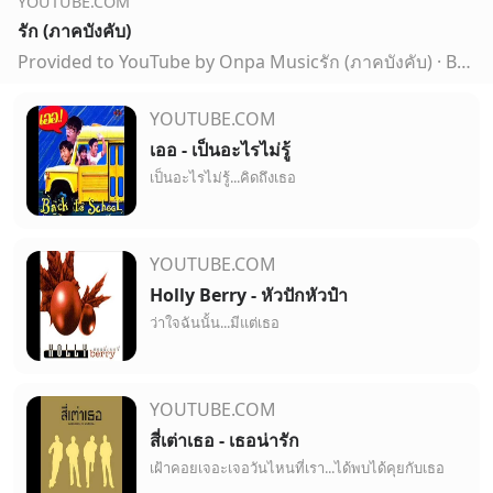
YOUTUBE.COM
รัก (ภาคบังคับ)
Provided to YouTube by Onpa Musicรัก (ภาคบังคับ) · BOX เซอร์ไข่เจียว℗ 2015 Onpa MusicComposer, Lyricist: Onpa MusicAuto-generated by YouTube.
YOUTUBE.COM
เออ - เป็นอะไรไม่รู้
เป็นอะไรไม่รู้...คิดถึงเธอ
YOUTUBE.COM
Holly Berry - หัวปักหัวปำ
ว่าใจฉันนั้น...มีแต่เธอ
YOUTUBE.COM
สี่เต่าเธอ - เธอน่ารัก
เฝ้าคอยเจอะเจอวันไหนที่เรา...ได้พบได้คุยกับเธอ