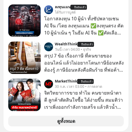
มองเข้าไปในวงการ K-POP เรามักจะ
ลงทุนแมน
ยืนยันแล้ว
เห็นภาพความสำเร็จที่หรูหรา คอนเสิร์ต
ได้รับการบูสต์
สเกลใหญ่ระดับสเตเดียม และยอดขา
โอกาสลงทุน 10 ผู้นำ ทั้งซัปพลายเชน
ยอัลบัมถล่มทลายจากวงตัวท็อปอย่าง
AI จีน /โดย ลงทุนแมน ✅ลงทุนตรง คัด
BTS, BLACKPINK หรือ SEVENTEEN
10 ผู้นำเน้น ๆ ในธีม AI จีน ✅คัดเลือก
หุ้นใหม่ 9 ตัว เข้ากองทุน ✅ร่วมเป็น
WealthThink
ยืนยันแล้ว
เจ้าของผู้นำ AI จีน ตั้งแต่โรงงานผลิตชิป
วันนี้ เวลา 04:00 • ธุรกิจ
หน่วยความจำ โมเดล AI ยันหุ่นยนต์
สรุป 7 ข้อ เรื่องภาษี ที่คนขายของ
✅ได้การรับยกเว้นภาษี Capital Gain
ออนไลน์ แล้วไม่อยากโดนภาษีย้อนหลัง
ตามกฎหมายภาษีของประเทศไทย
ต้องรู้ ภาษีย้อนหลังคือฝันร้าย ที่พ่อค้า
แม่ค้าคนไหนก็คงไม่อยากพบเจอ
MarketThink
ยืนยันแล้ว
30 ก.ค. เวลา 03:00 • การตลาด
จิตวิทยาการขาย ทำไม คนขายหน้าตา
ดี ลูกค้าตัดสินใจซื้อ ได้ง่ายขึ้น สมมติว่า
เราเพิ่งออกกำลังกายเสร็จ แล้วหิวน้ำ
มาก ๆ แล้วเจอร้านขายน้ำอยู่สองร้านที่
ขายของเหมือนกันทุกอย่าง
ดูทั้งหมด