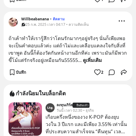
Willbeabanana
•
ติดตาม
25 ก.พ. 2025 เวลา 04:17 • ความคิดเห็น
ถ้าเค้าทำให้เรารู้สึกว่าโดนรักมากๆอยู่จริงๆ นั่นก็เพียงพอ
จะเป็นคำตอบแล้วค่ะ แต่ถ้าไม่และเคลือบแคลงใจกับสิ่งที่
เขาพูด อันนี้ก็ต้องวัดกันหน้างานอีกทีค่ะ เพราะมันก้มีพวก
ขี้โม้แต่รักจริงอยู่เหมือนกัน55555
... 
ดูเพิ่มเติม
บันทึก
2
กำลังนิยมในบล็อกดิต
ลงทุนเกิร์ล
ยืนยันแล้ว
วันนี้ เวลา 02:30 • ธุรกิจ
เกือบครึ่งหนึ่งของวง K-POP ต้องยุบ
วงใน 3 ปีแรก และมีเพียง 3.55% เท่านั้น
ที่ประสบความสำเร็จจน “คืนทุน” เวลา