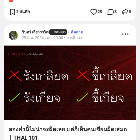
1
2 บันทึก
23
3
5
วินทร์ เลียววาริณ
•
ติดตาม
ยืนยันแล้ว
25 มี.ค. 2024 เวลา 00:00 • การศึกษา
สองคำนี้ไม่น่าจะผิดเลย แต่ก็เห็นคนเขียนผิดเสมอ
| THAI 101