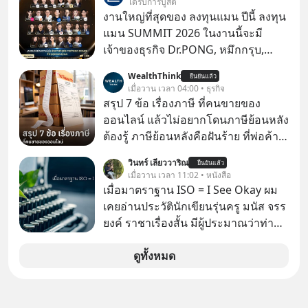
ได้รับการบูสต์
มาแล้วหลายต่อหลายครั้ง ออกมาส่ง
งานใหญ่ที่สุดของ ลงทุนแมน ปีนี้ ลงทุน
สัญญาณเตือนระเบิดเวลาลูกใหม่ที่
แมน SUMMIT 2026 ในงานนี้จะมี
กำลังก่อตัวขึ้น จาก "ระเบิดหนี้สิน
เจ้าของธุรกิจ Dr.PONG, หมึกกรุบ,
มหาศาล" ผสานเข้ากับ "ฟองสบู่กระแส
Srichand, Jones’ Salad, LA GLACE,
WealthThink
AI" ที่ผู้คนกำลังแห่ไล่ราคาอย่างบ้าคลั่ง
ยืนยันแล้ว
Fastwork, MizuMi, KARMART, อิชิตัน
เมื่อวาน เวลา 04:00 • ธุรกิจ
บทเรียนจากประวัติศาสตร์ 500 ปี บอก
มาแชร์ความรู้การสร้างธุรกิจ
สรุป 7 ข้อ เรื่องภาษี ที่คนขายของ
อะไรเรา? ระเบียบโลกกำลังจะเปลี่ยน
ออนไลน์ แล้วไม่อยากโดนภาษีย้อนหลัง
มือไปในทิศทางไหน? และเราควรรับมือ
ต้องรู้ ภาษีย้อนหลังคือฝันร้าย ที่พ่อค้า
อย่างไรก่อนที่ทุกอย่างจะสายเกินไป?
แม่ค้าคนไหนก็คงไม่อยากพบเจอ
ร่วมเจาะลึกบทวิเคราะห์และข้อคิดการ
วินทร์ เลียววาริณ
ยืนยันแล้ว
เมื่อวาน เวลา 11:02 • หนังสือ
เงินฉบับ Dalio กันได้ใน EP. นี้
เมื่อมาตราฐาน ISO = I See Okay ผม
#RayDalio #สรุปบทเรียน #การเงินการ
เคยอ่านประวัตินักเขียนรุ่นครู มนัส จรร
ลงทุน #MissionToTheMoon
ยงค์ ราชาเรื่องสั้น มีผู้ประมาณว่าท่าน
#MissionToTheMoonPodcast
น่าจะเขียนเรื่องสั้นมาแล้วมากกว่าหนึ่ง
พันเรื่อง
ดูทั้งหมด