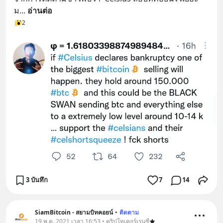
ม
... 
อ่านต่อ
2
3 บันทึก
7
14
SiamBitcoin - สยามบิทคอยน์
•
ติดตาม
19 พ.ค. 2021 เวลา 16:53 • คริปโทเคอร์เรนซี