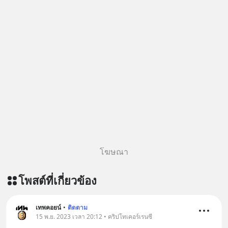
Geek Forever’s Podcast ของผมกัน
ด้วยนะครับ 🎧 ฟังผ่าน Spotify :
https://tinyurl.com/3yma5h3e 🎧
ฟังผ่าน Apple Podcast :
https://apple.co/2lEqPPg 🎧 ฟังผ่าน
Podbean :
https://tinyurl.com/4kurcs6x 🎧 ฟัง
ผ่าน Youtube :
https://youtu.be/W2U60tbaMqM
The original article appeared here
https://www.tharadhol.com/geek-
story-ep827-is-a-colony-on-mars-
real/ ติดตามสาระดี ๆ อัพเดททุกวันผ่าน
โฆษณา
Line OA ด.ดล Blog คลิกเลย -->
https://lin.ee/aMEkyNA
โพสต์ที่เกี่ยวข้อง
========================= 📣
สนับสนุนโดย 📣
=========================
เทพคอยน์
•
ติดตาม
15 พ.ย. 2023 เวลา 20:12 • คริปโทเคอร์เรนซี
เครียด หลับยาก ผมอยากแนะนำ