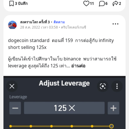
3 บันทึก
11
6
2
สงครามโลก ครั้งที่ 3
•
ติดตาม
28 ส.ค. 2022 เวลา 03:58 • คริปโทเคอร์เรนซี
dogecoin standard  ตอนที่ 159  การต่อสู้กับ infinity 
short selling 125x
ผู้เขียนได้เข้าไปศึกษาในเว็บ binance  พบว่าสามารถใช้ 
leverage สูงสุดได้ถึง 125 เท่า
... 
อ่านต่อ