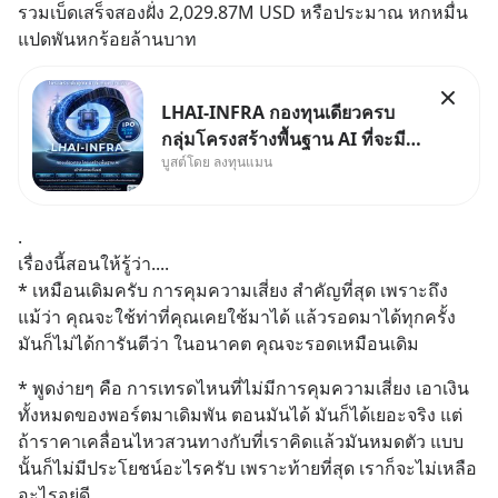
รวมเบ็ดเสร็จสองฝั่ง 2,029.87M USD หรือประมาณ หกหมื่น
แปดพันหกร้อยล้านบาท
LHAI-INFRA กองทุนเดียวครบ
กลุ่มโครงสร้างพื้นฐาน AI ที่จะมี
บูสต์โดย ลงทุนแมน
งบลงทุนครั้งใหญ่ในประวัติศาสตร์
ที่เรียกว่า AI Supercycle หุ้นกลุ่ม
นี้ปรับตัวลงมากใน 1 เดือนที่ผ่าน
.
มา แต่ความจริงคือทั่วโลกยังเดิน
เรื่องนี้สอนให้รู้ว่า....
หน้าลงทุน AI
* เหมือนเดิมครับ การคุมความเสี่ยง สำคัญที่สุด เพราะถึง
แม้ว่า คุณจะใช้ท่าที่คุณเคยใช้มาได้ แล้วรอดมาได้ทุกครั้ง 
มันก็ไม่ได้การันตีว่า ในอนาคต คุณจะรอดเหมือนเดิม
* พูดง่ายๆ คือ การเทรดไหนที่ไม่มีการคุมความเสี่ยง เอาเงิน
ทั้งหมดของพอร์ตมาเดิมพัน ตอนมันได้ มันก็ได้เยอะจริง แต่
ถ้าราคาเคลื่อนไหวสวนทางกับที่เราคิดแล้วมันหมดตัว แบบ
นั้นก็ไม่มีประโยชน์อะไรครับ เพราะท้ายที่สุด เราก็จะไม่เหลือ
อะไรอยู่ดี..