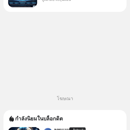
งบลงทุนครั้งใหญ่ในประวัติศาสตร์
ที่เรียกว่า AI Supercycle หุ้นกลุ่ม
นี้ปรับตัวลงมากใน 1 เดือนที่ผ่าน
มา แต่ความจริงคือทั่วโลกยังเดิน
หน้าลงทุน AI
โฆษณา
กำลังนิยมในบล็อกดิต
ลงทุนแมน
ยืนยันแล้ว