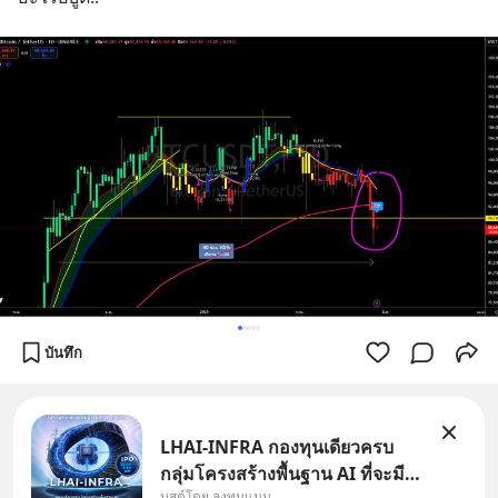
บันทึก
LHAI-INFRA กองทุนเดียวครบ
กลุ่มโครงสร้างพื้นฐาน AI ที่จะมี
บูสต์โดย ลงทุนแมน