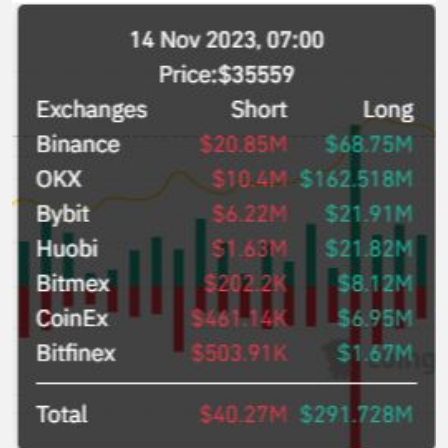
ผลิตภัณฑ์เสริมอาหาร Diip CBD ช่วย
บรรเทาความเครียด ลดความวิตกกังวล
เพิ่มการผ่อนคลาย ซึ่งช่วยให้การนอน
หลับมีประสิทธิภาพมากยิ่งขึ้น 📍 สนใจ
สั่งซื้อสินค้า Diip CBD 💬 LINE :
@diipgeek 🔗 หรือกดลิงก์
https://lin.ee/U91Fzyz