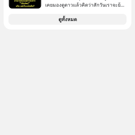
มีเรื่องราวมีความผูกพันที่ได้ยินตั้งแต่
เคยมองดูดาวแล้วคิดว่าสักวันเราจะย้าย
เด็ก
ไปอยู่บนดาวอังคารตามที่ Elon Musk
หรือ Jeff Bezos บอกไว้หรือเปล่า ภาพ
ดูทั้งหมด
ฝันที่มหาเศรษฐีซิลิคอนแวลลีย์วาดไว้ว่า
มนุษย์นับล้านจะไปสร้างอาณานิคม
ใหม่ ล้อมรอบด้วยเทคโนโลยีสุดล้ำ อาจ
จะฟังดูน่าตื่นเต้น แต่ความจริงที่ถูกซ่อน
ไว้ใต้พรมคือ ดาวอังคารเป็นเพียงนรกที่
เต็มไปด้วยรังสีมรณะและฝุ่นพิษ แล้ว
ทำไมบรรดาผู้นำเทคโนโลยีถึงยัง
พยายามหลอกขายฝันลมๆ แล้งๆ นี้ให้
กับคนทั้งโลก พวกเขากำลังซ่อนความ
ลับอะไรไว้เบื้องหลังโปรเจกต์อวกาศที่
ผลาญทรัพยากรมหาศาล วันนี้เราจะมา
กะเทาะเปลือกความลวงโลกนี้กัน ใครที่
คิดว่าอนาคตของมนุษยชาติอยู่บนดาว
ดวงอื่น เลือกฟังกันได้เลยนะครับ อย่า
ลืมกด Follow ติดตาม PodCast ช่อง