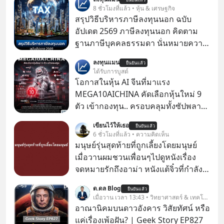
8 ชั่วโมงที่แล้ว • หุ้น & เศรษฐกิจ
สรุปวิธีบริหารภาษีลงทุนนอก ฉบับ
อัปเดต 2569 ภาษีลงทุนนอก คิดตาม
ฐานภาษีบุคคลธรรมดา นั่นหมายความ
ว่าถ้าเรามีกำไร 100,000 บาท
ลงทุนแมน
ยืนยันแล้ว
ได้รับการบูสต์
โอกาสในหุ้น AI จีนที่มาแรง
MEGA10AICHINA คัดเลือกหุ้นใหม่ 9
ตัว เข้ากองทุน.. ครอบคลุมทั้งซัปพลาย
เชน AI จีน พิเศษ ช่วง 3 - 19 ส.ค. 69 มี
เขียนไว้ให้เธอ
ยืนยันแล้ว
โปรโมชัน ลด 50% ค่าธรรมเนียมซื้อ |
6 ชั่วโมงที่แล้ว • ความคิดเห็น
ยอด 2 ล้านบาทขึ้นไป ฟรีค่าธรรมเนียม
มนุษย์รุ่นสุดท้ายที่ถูกเลี้ยงโดยมนุษย์
ซื้อ
เมื่อวานผมชวนเพื่อนๆไปดูหนังเรื่อง
จดหมายรักถึงอาม่า หนังแต้จิ๋วที่กำลัง
โด่งดังทั่วโลกอยู่ในตอนนี้ เหตุเกิดจาก
ด.ดล Blog
ยืนยันแล้ว
ป๊าผมเห็นโปสเตอร์หนังเรื่องนี้หลาย
เมื่อวาน เวลา 13:43 • วิทยาศาสตร์ & เทคโนโลยี
เดือนก่อนและอยากดูมาก ด้วยเพราะว่า
อาณานิคมบนดาวอังคาร วิสัยทัศน์ หรือ
อากงก็มาจากเมืองจีน ป๊าก็พูดแต้จิ๋วได้
แค่เรื่องเพ้อฝัน? | Geek Story EP827