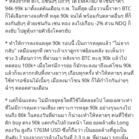
* หลังจากที่ BTC แช่นิ่งๆ แถวๆ ใต้ EMA18D ที่โซนราคา 
94k-99k มาตั้งแต่ต้นเดือน ก.พ. ในที่สุด เมื่อวานนี้ราคา BTC 
ก็ได้เลือกทางลงสักที หลุด 90k จนได้ พร้อมกับตลาดอื่นๆ ที่ก็
ลงกันยับๆ ด้วยเช่นกัน เช่น ทอง ลงไปเกือบ -2% ส่วน NDQ ก็
ลงยับ ไปดูหุ้นรายตัวยิ่งโคตรยับ
* ทำให้การลงจนหลุด 90k รอบนี้ เป็นการหลุดแล้ว "ไม่ลาก
กลับ" เหมือนทุกที เพราะถ้าเราดูกราฟย้อนหลัง จะเห็นว่า 
ช่วง 3 เดือนกว่าๆ ที่ผ่านมา หลังจาก BTC ทะลุ 90k แล้วไป
ทดสอบ 100k+ เมื่อไหร่มีการย่อ ก็มักจะลงมาถึงแค่โซน 90k 
แล้วก็จะลากกลับทิ้งหางยาวๆ เกือบทุกครั้ง ทำให้หลายๆ คนที่
ใช้ท่ารอช้อนไม้เบิ้มๆ เมื่อลงมาโซน 90k ก็ได้กำไรกันง่ายๆ 
ฉ่ำๆ ตลอดสามเดือน
* แต่ก็นั่นแหละ ไม่มีกลยุทธใดที่ใช้ได้ตลอดไป โดยเฉพาะท่า
ที่ไม่มีการคุมความเสี่ยง เพราะการหลุด 90k อย่างรุนแรงไป
จนถึง 86k ในสองวันที่ผ่านมา ก็น่าจะทำให้หลายๆ คนที่ใช้ท่า
ดัก buy ตรง 90k แตกกันไปถ้วนหน้า โดย ยอดล้างฝั่ง Long 
สองวัน สูงถึง 1763M USD ซึ่งก็ถือว่า เป็นยอดล้างที่สูงเป็น
อันดับ 2 รองจากการล้างในวันที่ 2-3 ก.พ. ที่ผ่านมา รอบนั้น