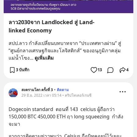
ลาว2030จาก Landlocked สู่ Land-
linked Economy
สปป.ลาว กำลังเปลี่ยนบทบาทจาก “ประเทศทางผ่าน” สู่ 
“ศูนย์กลางเศรษฐกิจและโลจิสติกส์” ของอนุภูมิภาคลุ่ม
แม่น้ำโขง
... 
ดูเพิ่มเติม
3 บันทึก
13
4
สงครามโลก ครั้งที่ 3
•
ติดตาม
29 มิ.ย. 2022 เวลา 05:14 • คริปโทเคอร์เรนซี
Dogecoin standard  ตอนที่ 143  celcius ผู้ถือกว่า 
150,000 BTC 450,000 ETH ฤา long squeezing  กำลัง
จะมา
จากการติดตามข่าวพบว่า  Celsius ถือบิทคอยน์ไว้เยอะ