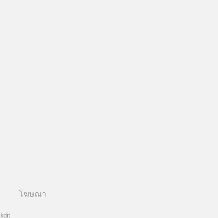
โฆษณา
kdit