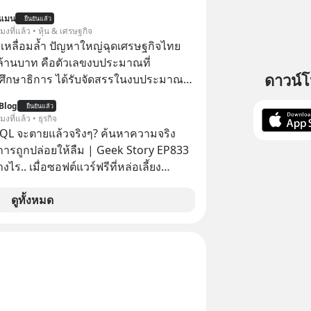
นแมน
ยืนยันแล้ว
จะได้เงินคืน” #ป้าเก๋าเล่ากลโกง
โมงที่แล้ว • หุ้น & เศรษฐกิจ
โกง #อยู่อย่างยั่งยืน #Cybersecurity
เหลื่อมล้ำ ปัญหาใหญ่ฉุดเศรษฐกิจไทย
ยออนไลน์
ล้านบาท คือตัวเลขงบประมาณที่
ดาวน์
ึกษาธิการ ได้รับจัดสรรในงบประมาณ
ะจำปี 2568 ซึ่งมากที่สุดเป็นอันดับ 2 รอง
Blog
ยืนยันแล้ว
รวงการคลัง
โมงที่แล้ว • ธุรกิจ
QL จะตายแล้วจริงๆ? ค้นหาความจริง
งการถูกปล่อยให้ลืม | Geek Story EP833
งไร.. เมื่อซอฟต์แวร์ฟรีที่หล่อเลี้ยง
่าครึ่งโลก ถูกมหาเศรษฐีคู่แข่งทุ่มเงินซื้อ
ข้อมูล
ดูทั้งหมด
านที่โปรแกรมเมอร์คนหนึ่งใช้เวลา 27 ปี
ั้งชื่อตามลูกสาวของตัวเอง เมื่อรู้ว่าผล
อกกำลังจะตกไปอยู่ในมือของอาณาจักรที่
ลายมัน เขาถึงขั้นต้องเขียนจดหมายเปิด
คนทั้งอินเทอร์เน็ตให้ช่วยหยุดยั้งดีลนี้!
ขึ้นหลังจากการควบรวมกิจการครั้ง