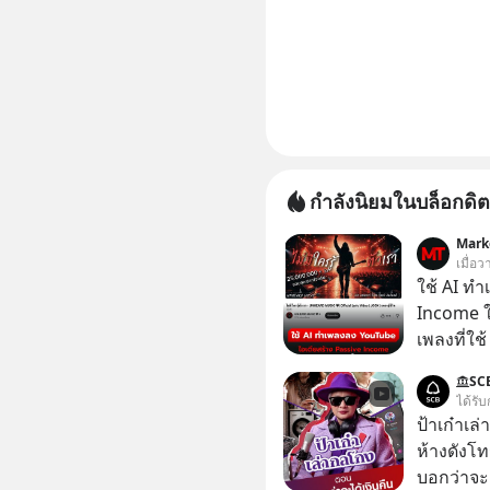
กำลังนิยมในบล็อกดิต
Mark
เมื่อว
ใช้ AI ท
Income ใน
เพลงที่ใช้
ใครรู้ตัว
SC
ตอนนี้มีย
ได้รับ
ป้าเก๋าเล
ห้างดังโท
บอกว่าจะค