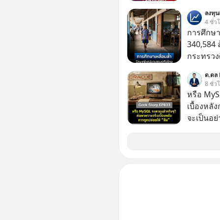
เรื่องจ้อจี้ หาคำตอบได้ที่ “ป้าเก๋าเล่ากลโกง” EP4
ลงทุ
ตอน “เขาบอกว่า
4 ชั่ว
#แก้เกมกล
การศึกษา
#เตือนภั
340,584 
กระทรวงศ
รายจ่ายปร
ด.ดล 
จากกระท
8 ชั่ว
หรือ MyS
เบื้องหลั
จะเป็นอย่า
เว็บไซต์กว
กิจการไป? นี่คือเรื่องจริงของ MySQL ฐาน
ระดับตำน
ปลุกปั้นและต
งานชิ้นเ
จ้องจะทำ
ผนึกขอร้อง
เกิดอะไร