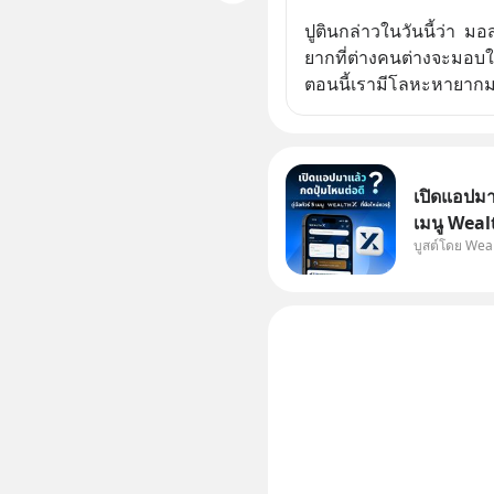
ปูตินกล่าวในวันนี้ว่า  
ยากที่ต่างคนต่างจะมอบให
ตอนนี้เรามีโลหะหายากม
เปิดแอปมาแ
เมนู Wealt
บูสต์โดย Wea
เพิ่งโหลดแ
ไหนต่อ อ่