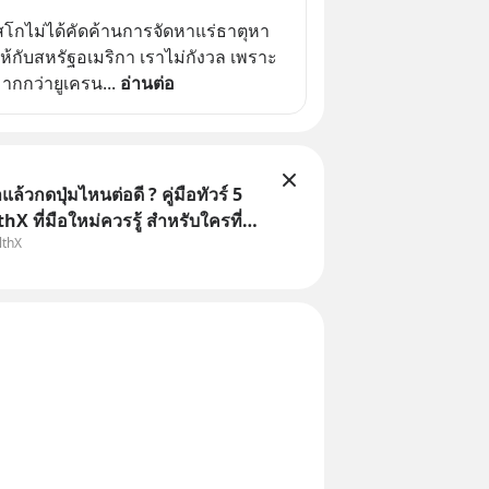
มอสโกไม่ได้คัดค้านการจัดหาแร่ธาตุหา
้กับสหรัฐอเมริกา เราไม่กังวล เพราะ
ากกว่ายูเครน
... 
อ่านต่อ
ล้วกดปุ่มไหนต่อดี ? คู่มือทัวร์ 5
hX ที่มือใหม่ควรรู้ สำหรับใครที่
lthX
อปมา แต่ยังงง ๆ ไม่รู้ว่าต้องกดปุ่ม
านโพสต์นี้เลย WealthX จะขอพาไป
ทัวร์ 5 เมนูหลัก ที่จะทำให้คุ