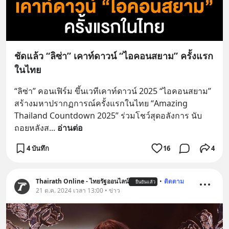
ชัดแล้ว “ลิซ่า” เคาท์ดาวน์ “ไอคอนสยาม” ครั้งแรก
ในไทย
“ลิซ่า” คอนเฟิร์ม ขึ้นเวทีเคาท์ดาวน์ 2025 “ไอคอนสยาม” 
สร้างมหาปรากฏการณ์ครั้งแรกในไทย “Amazing 
Thailand Countdown 2025” ร่วมโชว์สุดอลังการ นับ
ถอยหลังส
... 
อ่านต่อ
4 บันทึก
16
4
Thairath Online - ไทยรัฐออนไลน์
•
ติดตาม
ยืนยันแล้ว
21 ต.ค. 2024 เวลา 13:00 • ข่าว