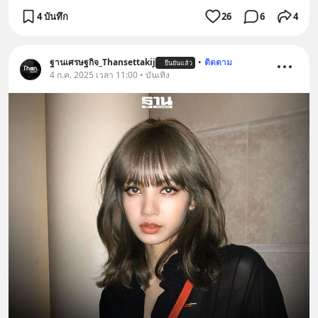
4 บันทึก
26
6
4
ฐานเศรษฐกิจ_Thansettakij
•
ติดตาม
ยืนยันแล้ว
4 ก.ค. 2025 เวลา 11:00 • บันเทิง