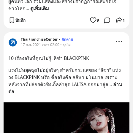
ผู้คนทั่วโลก ร่วมแสดงและสร้างปรากฏการณ์สะกดใจ
ชาวโลก
... 
ดูเพิ่มเติม
บันทึก
9
1
ThaiFranchiseCenter
•
ติดตาม
17 ก.ย. 2021 เวลา 02:00 • ธุรกิจ
10 เรื่องจริงที่คุณไม่รู้! ลิซ่า BLACKPINK
แรงไม่หยุดฉุดไม่อยู่จริงๆ สำหรับกระแสของ “ลิซ่า” แห่ง
วง BLACKPINK หรือ ชื่อจริงคือ ลลิษา มโนบาล เพราะ
หลังจากที่ปล่อยตัวซิงเกิ้ลล่าสุด LALISA ออกมาสู่ส
... 
อ่าน
ต่อ