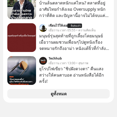
ลงทุนใน RMF เพราะนอกจากจะช่วยลด
บ้านล้นตลาดหนักแค่ไหน? ตลาดที่อยู่
หย่อนภาษีได้แล้ว ยังเป็นโอกาสในการ
อาศัยไทยกำลังเจอ Oversupply หนัก
สร้างความมั่งคั่งระยะยาว แต่น้อยคน
กว่าที่คิด และปัญหานี้อาจไม่ได้จบแค่
นักที่จะลงลึกว่า ถ้าลงทุนใน RMF ควรรู้
เรื่องเศรษฐกิจ #SCBEIC #อสังหา #บ้าน
เขียนไว้ให้เธอ
อะไรบ้าง ควรดู ตรงไหน ทำอย่างไร ถึง
ยืนยันแล้ว
ล้นตลาด #เศรษฐกิจไทย #EICAround
เมื่อวาน เวลา 05:55 • ความคิดเห็น
จะดีกับเรา แล้วเราควรรู้ข้อมูลอะไร
#SCBThailand สามารถดูคลิปที่
มนุษย์รุ่นสุดท้ายที่ถูกเลี้ยงโดยมนุษย์
เกี่ยวกับ RMF บ้าง เพื่อให้นำไปใช้ต่อได้
youtube ประกอบได้ที่ link :
เมื่อวานผมชวนเพื่อนๆไปดูหนังเรื่อง
จริง ๆ ลงทุนแมนจะเล่าให้ฟัง
https://youtube.com/shorts/-
จดหมายรักถึงอาม่า หนังแต้จิ๋วที่กำลัง
xU9gYcfVJk?feature=share
โด่งดังทั่วโลกอยู่ในตอนนี้ เหตุเกิดจาก
Techhub
ป๊าผมเห็นโปสเตอร์หนังเรื่องนี้หลาย
เมื่อวาน เวลา 13:00 • สุขภาพ
เดือนก่อนและอยากดูมาก ด้วยเพราะว่า
ยุโรปไฟเขียว "ชิปฝังดวงตา" คืนแสง
อากงก็มาจากเมืองจีน ป๊าก็พูดแต้จิ๋วได้
สว่างให้คนตาบอด อ่านหนังสือได้อีก
มีเรื่องราวมีความผูกพันที่ได้ยินตั้งแต่
ครั้ง!
เด็ก
ดูทั้งหมด