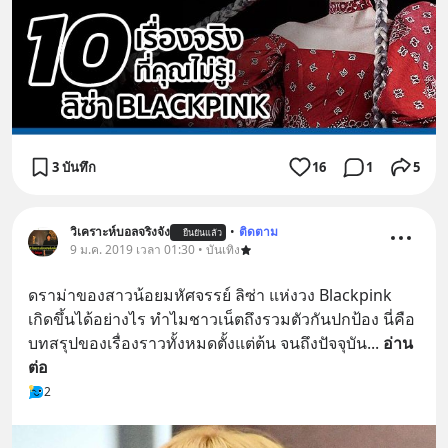
3 บันทึก
16
1
5
วิเคราะห์บอลจริงจัง
•
ติดตาม
ยืนยันแล้ว
9 ม.ค. 2019 เวลา 01:30 • บันเทิง
ดราม่าของสาวน้อยมหัศจรรย์ ลิซ่า แห่งวง Blackpink 
เกิดขึ้นได้อย่างไร ทำไมชาวเน็ตถึงรวมตัวกันปกป้อง นี่คือ
บทสรุปของเรื่องราวทั้งหมดตั้งแต่ต้น จนถึงปัจจุบัน
... 
อ่าน
ต่อ
2