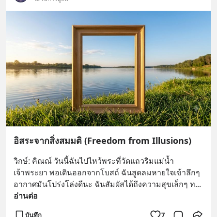
อิสระจากสิ่งสมมติ (Freedom from Illusions)
วิกษ์: คิณณ์ วันนี้ฉันไปไหว้พระที่วัดแถวริมแม่น้ำ
เจ้าพระยา พอเดินออกจากโบสถ์ ฉันสูดลมหายใจเข้าลึกๆ 
อากาศมันโปร่งโล่งดีนะ ฉันสัมผัสได้ถึงความสุขเล็กๆ ท
... 
อ่านต่อ
บันทึก
7