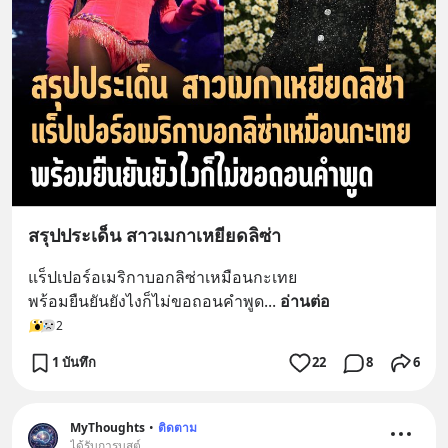
สรุปประเด็น สาวเมกาเหยียดลิซ่า
แร็ปเปอร์อเมริกาบอกลิซ่าเหมือนกะเทย
พร้อมยืนยันยังไงก็ไม่ขอถอนคำพูด
... 
อ่านต่อ
2
1 บันทึก
22
8
6
MyThoughts
•
ติดตาม
ได้รับการบูสต์