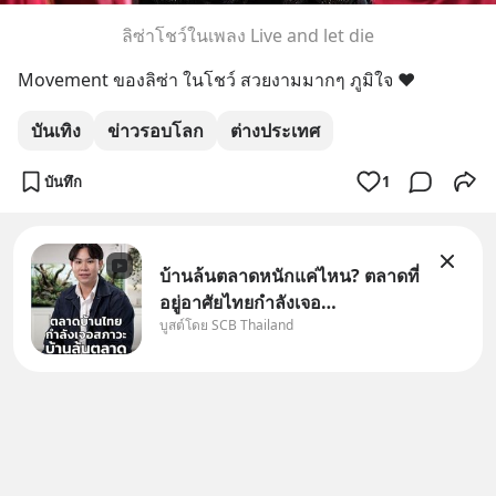
ลิซ่าโชว์ในเพลง Live and let die
Movement ของลิซ่า ในโชว์ สวยงามมากๆ ภูมิใจ ❤️
บันเทิง
ข่าวรอบโลก
ต่างประเทศ
บันทึก
1
บ้านล้นตลาดหนักแค่ไหน? ตลาดที่
อยู่อาศัยไทยกำลังเจอ
บูสต์โดย SCB Thailand
Oversupply หนักกว่าที่คิด และ
ปัญหานี้อาจไม่ได้จบแค่เรื่อง
เศรษฐกิจ #SCBEIC #อสังหา
#บ้านล้นตลาด #เศรษฐกิจไทย
#EICAround #SCBThailand
สามารถดูคลิปท