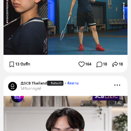
13 บันทึก
164
18
18
SCB Thailand
•
ติดตาม
ยืนยันแล้ว
ได้รับการบูสต์
1:42