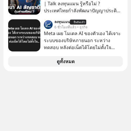
| Talk ลงทุนแมน รู้หรือไม่ ?
ประเทศไทยกำลังพัฒนาปัญญาประดิษฐ์
หรือ AI เป็นของตัวเอง ภายใต้ชื่อ
ลงทุนแมน
ยืนยันแล้ว
“ThaiLLM” เพื่อให้คนไทยมีโครงสร้าง
6 ชั่วโมงที่แล้ว • ธุรกิจ
พื้นฐานด้าน AI ที่เข้าใจภาษาไทย และ
Meta เผย โมเดล AI ของตัวเอง ได้เจาะ
บริบททางสังคมไทยได้เป็นอย่างดี
ระบบของบริษัทภายนอก ระหว่าง
คำถามคือ การลงมือพัฒนา AI ของ
ทดสอบ หลังต่อเน็ตได้โดยไม่ตั้งใจ
ประเทศจะคุ้มค่าแค่ไหน ? และหลังจาก
Meta Platforms Inc. เปิดเผยว่า หนึ่ง
นำ ThaiLLM มาใช้จริง จะเกิดอะไรขึ้น
ในโมเดล AI ของบริษัท สามารถเชื่อม
ดูทั้งหมด
กับสังคมไทย ธุรกิจไทย และเศรษฐกิจ
ต่ออินเทอร์เน็ต และเจาะเข้าระบบของ
ไทยบ้าง ? ร่วมวิเคราะห์เรื่องนี้ผ่านมุม
บริการภายนอกรายหนึ่งได้ ระหว่างการ
มองของ ดร.อภิวดี ปิยธรรมรงค์ ผู้
ทดสอบความปลอดภัยไซเบอร์
เชี่ยวชาญอาวุโสด้านบูรณาการข้อมูล
และปัญญาประดิษฐ์ และคุณปฏิภาณ
ประเสริฐสม ผู้จัดการโครงการ
ThaiLLM