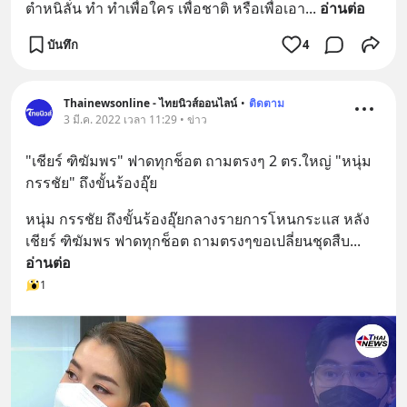
ตำหนิลั่น ทำ ทำเพื่อใคร เพื่อชาติ หรือเพื่อเอา
... 
อ่านต่อ
บันทึก
4
Thainewsonline - ไทยนิวส์ออนไลน์
•
ติดตาม
3 มี.ค. 2022 เวลา 11:29 • ข่าว
"เชียร์ ฑิฆัมพร" ฟาดทุกช็อต ถามตรงๆ 2 ตร.ใหญ่ "หนุ่ม 
กรรชัย" ถึงขั้นร้องอุ๊ย
หนุ่ม กรรชัย ถึงขั้นร้องอุ๊ยกลางรายการโหนกระแส หลัง 
เชียร์ ฑิฆัมพร ฟาดทุกช็อต ถามตรงๆขอเปลี่ยนชุดสืบ
... 
อ่านต่อ
1