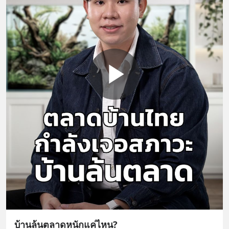
บ้านล้นตลาดหนักแค่ไหน?