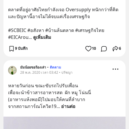
ตลาดที่อยู่อาศัยไทยกำลังเจอ Oversupply หนักกว่าที่คิด 
และปัญหานี้อาจไม่ได้จบแค่เรื่องเศรษฐกิจ 
#SCBEIC #อสังหา #บ้านล้นตลาด #เศรษฐกิจไทย 
#EICArou
... 
ดูเพิ่มเติม
9 บันทึก
10
6
มัมน้อยขอร้องเล่า
•
ติดตาม
28 พ.ค. 2020 เวลา 03:42 • ปรัชญา
หลายวันก่อน ขณะขับรถไปรับเพื่อน 
เพื่อจะนำข้าวสารอาหารสด  ผัก หมู โน่นนี่ 
(อาหารแห้งพอมี)ไปมอบให้คนที่ลำบาก 
จากสถานการ์ณโควิด19
... 
อ่านต่อ