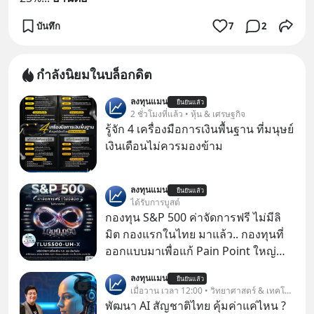
บันทึก
7
2
กำลังนิยมในบล็อกดิต
ลงทุนแมน
ยืนยันแล้ว
2 ชั่วโมงที่แล้ว • หุ้น & เศรษฐกิจ
รู้จัก 4 เครื่องมือการเงินพื้นฐาน ที่มนุษย์
เงินเดือนไม่ควรมองข้าม
ลงทุนแมน
ยืนยันแล้ว
ได้รับการบูสต์
กองทุน S&P 500 ค่าจัดการฟรี ไม่มีลิ
มิต กองแรกในไทย มาแล้ว.. กองทุนที่
ออกแบบมาเพื่อแก้ Pain Point ใหญ่
ของนักลงทุนไทยพร้อมกัน 3 เรื่อง
ลงทุนแมน
ยืนยันแล้ว
เมื่อวาน เวลา 12:00 • วิทยาศาสตร์ & เทคโนโลยี
พัฒนา AI สัญชาติไทย คุ้มค่าแค่ไหน ?