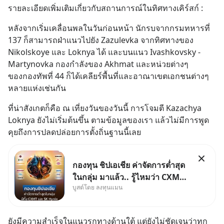
รายละเอียดเพิ่มเติมเกี่ยวกับสถานการณ์ในทิศทางเคิร์สก์ :
หลังจากเริ่มเคลื่อนพลในวันก่อนหน้า นักรบจากกรมทหารที่ 
137 ก็สามารถฝ่าแนวไปยัง Zazulevka จากทิศทางของ 
Nikolskoye และ Loknya ได้ และบนแนว Ivashkovsky - 
Martynovka กองกำลังของ Akhmat และหน่วยต่างๆ 
ของกองทัพที่ 44 ก็ได้เคลียร์พื้นที่และอาณาเขตเอกชนต่างๆ
หลายแห่งเช่นกัน
ที่น่าสังเกตก็คือ ณ เที่ยงวันของวันนี้ การโจมตี Kazachya 
Loknya ยังไม่เริ่มต้นขึ้น ตามข้อมูลของเรา แล้วไม่มีการพูด
คุยถึงการปลดปล่อยการตั้งถิ่นฐานนี้เลย
กองทุน ชิปเอเชีย ค่าจัดการต่ำสุด
ในกลุ่ม มาแล้ว.. รู้ไหมว่า CXMT
บูสต์โดย ลงทุนแมน
อยู่ดี ๆ ขึ้นมาเป็นบริษัทอันดับ 1 ใน
จีนแซงหน้า Tencent ขณะ
เดียวกัน TSMC เป็นบริษัทอันดับ 1
ยังมีความสำเร็จในแนวรุกทางด้านใต้ แต่ยังไม่ชัดเจนว่าทุก