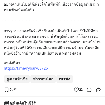
ในไต้หวันมานานแล้ว
อย่างดำเนินไปได้ดีเพียงใดในพื้นที่นี้ เนื่องจากข้อมูลที่เข้ามา
ค่อนข้างขัดแย้งกัน
การรุกของกองทัพรัสเซียยังคงดำเนินต่อไป และยังไม่มีทีท่า
ว่าจะชะลอตัวลงเลย นอกจากนี้ ศัตรูยังทิ้งทหารไว้และระดม
ทหารมาเป็นหน่วยคุ้มกัน พยายามถอนกำลังจากแนวหน้าโดย
หน่วยจู่โจมที่ได้รับความเสียหายแต่มีความพร้อมรบในระดับ
หนึ่งซึ่งอ้างว่ามี "ความเป็นเลิศ" เช่น ทหารพลร่ม
แหล่งที่มา
https://t.me/rybar/68726
ยูเครนรัสเซีย
ข่าวรอบโลก
russia
บันทึก
22
ดูเพิ่มเติมในซีรีส์