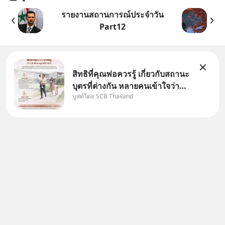
รายงานสถานการณ์ประจำวัน
Part12
สิทธิที่คุณพ่อควรรู้ เกี่ยวกับสถานะ
บุตรที่ต่างกัน หลายคนเข้าใจว่า
บูสต์โดย SCB Thailand
"เมื่อเป็นลูกของพ่อและแม่ ก็ย่อม
เป็นบุตรชอบด้วยกฎหมายของทั้ง
สองฝ่าย" แต่ในความเป็นจริง
กฎหมายไทยไม่ได้กำหนดไว้แบบ
นั้น