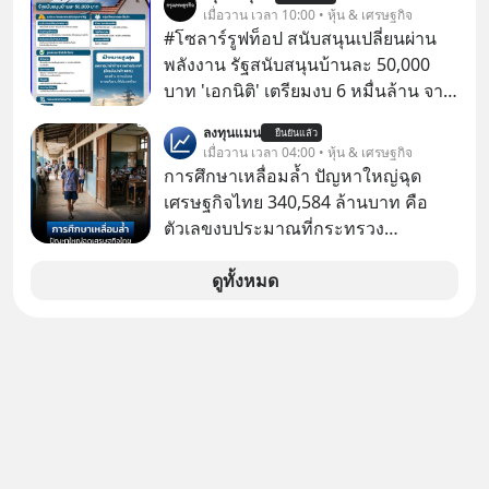
โปรโมชัน ลด 50% ค่าธรรมเนียมซื้อ |
เมื่อวาน เวลา 10:00 • หุ้น & เศรษฐกิจ
ยอด 2 ล้านบาทขึ้นไป ฟรีค่าธรรมเนียม
#โซลาร์รูฟท็อป สนับสนุนเปลี่ยนผ่าน
ซื้อ
พลังงาน รัฐสนับสนุนบ้านละ 50,000
บาท 'เอกนิติ' เตรียมงบ 6 หมื่นล้าน จาก
พ.ร.ก.เงินกู้ ผุดบิ๊กโปรเจกต์ ‘Solar
ลงทุนแมน
ยืนยันแล้ว
Rooftop’ อุดหนุน 5 หมื่นต่อครัวเรือน
เมื่อวาน เวลา 04:00 • หุ้น & เศรษฐกิจ
ตั้งเป้า 5 แสน 1 ล้านครัวเรือน ดึงแบงก์
การศึกษาเหลื่อมล้ำ ปัญหาใหญ่ฉุด
รัฐปล่อยกู้ดอกเบี้ยต่ำ
เศรษฐกิจไทย 340,584 ล้านบาท คือ
ตัวเลขงบประมาณที่กระทรวง
ศึกษาธิการ ได้รับจัดสรรในงบประมาณ
รายจ่ายประจำปี 2568 ซึ่งมากที่สุดเป็น
ดูทั้งหมด
อันดับ 2 รองจากกระทรวงการคลัง