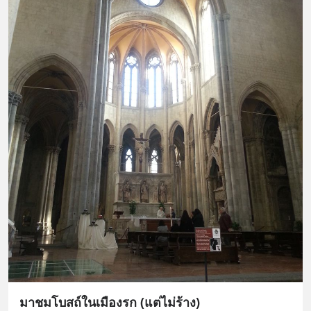
มาชมโบสถ์ในเมืองรก (แต่ไม่ร้าง)