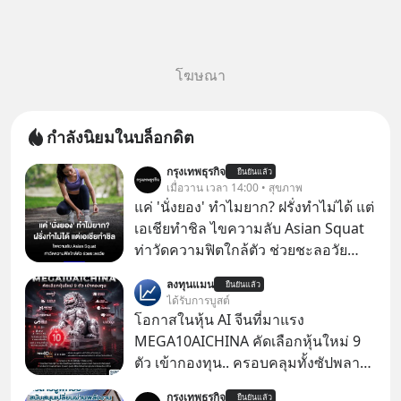
โฆษณา
กำลังนิยมในบล็อกดิต
กรุงเทพธุรกิจ
ยืนยันแล้ว
เมื่อวาน เวลา 14:00 • สุขภาพ
แค่ 'นั่งยอง' ทำไมยาก? ฝรั่งทำไม่ได้ แต่
เอเชียทำชิล ไขความลับ Asian Squat
ท่าวัดความฟิตใกล้ตัว ช่วยชะลอวัย
หลายคนอาจเคยเห็นคลิปไวรัลของชาว
ลงทุนแมน
ยืนยันแล้ว
ต่างชาติที่พยายามทำ “Asian Squat”
ได้รับการบูสต์
หรือการนั่งยองแบบคนเอเชีย แต่สุดท้าย
โอกาสในหุ้น AI จีนที่มาแรง
ก็เสียการทรงตัว ล้มหงายหลัง หรือไม่ก็
MEGA10AICHINA คัดเลือกหุ้นใหม่ 9
ต้องยกส้นเท้าขึ้น เพราะไม่สามารถนั่ง
ตัว เข้ากองทุน.. ครอบคลุมทั้งซัปพลาย
ค้างในท่านั้นได้
เชน AI จีน พิเศษ ช่วง 3 - 19 ส.ค. 69 มี
กรุงเทพธุรกิจ
ยืนยันแล้ว