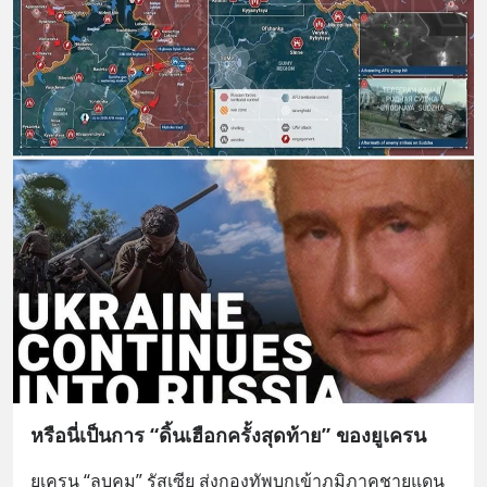
หรือนี่เป็นการ “ดิ้นเฮือกครั้งสุดท้าย” ของยูเครน
ยูเครน “ลูบคม” รัสเซีย ส่งกองทัพบุกเข้าภูมิภาคชายแดน 