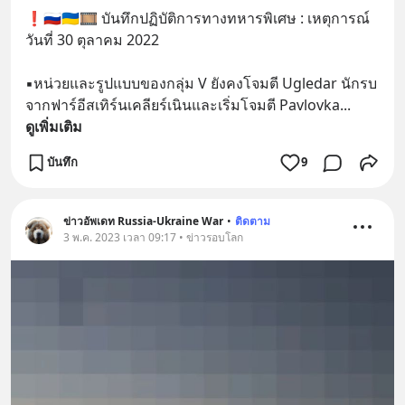
❗️🇷🇺🇺🇦🎞 บันทึกปฏิบัติการทางทหารพิเศษ : เหตุการณ์
วันที่ 30 ตุลาคม 2022
▪️หน่วยและรูปแบบของกลุ่ม V ยังคงโจมตี Ugledar นักรบ
จากฟาร์อีสเทิร์นเคลียร์เนินและเริ่มโจมตี Pavlovka
... 
ดูเพิ่มเติม
บันทึก
9
ข่าวอัพเดท Russia-Ukraine War
•
ติดตาม
3 พ.ค. 2023 เวลา 09:17 • ข่าวรอบโลก