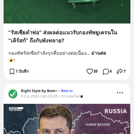
“รัสเซียดำท่อ” ส่งผลต่อแนวรับกองทัพยูเครนใน
“เคิร์สก์” ถึงกับพังทลาย?
กองทัพรัสเซียกำลังรุกคืบอย่างต่อเนื่อง
... 
อ่านต่อ
1
1 บันทึก
39
4
7
Right Style by Bom+
•
ติดตาม
9 ก.ย. 2024 เวลา 03:25 • ข่าวรอบโลก