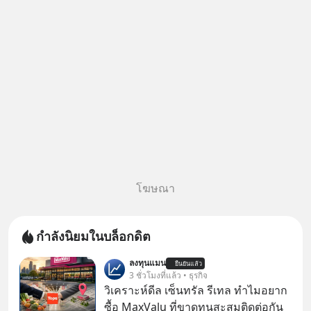
WealthX จะขอพาไปทัวร์ 5 เมนู
หลัก ที่จะทำให้คุ
โฆษณา
กำลังนิยมในบล็อกดิต
ลงทุนแมน
ยืนยันแล้ว
3 ชั่วโมงที่แล้ว • ธุรกิจ
วิเคราะห์ดีล เซ็นทรัล รีเทล ทำไมอยาก
ซื้อ MaxValu ที่ขาดทุนสะสมติดต่อกัน