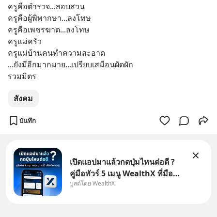
ครูคือตำรวจ...สอบสวน
ครูคือผู้พิพากษา...ลงโทษ
ครูคือเพชรฆาต...ลงโทษ
ครูแม่ครัว
ครูแม่บ้านคนทำความสะอาด
...ยังมีอีกมากมาย...เปรียบเสมือนผัดผัก
รวมมิตร
สังคม
บันทึก
เปิดแอปมาแล้วกดปุ่มไหนต่อดี ?
คู่มือทัวร์ 5 เมนู WealthX ที่มือ
บูสต์โดย WealthX
ใหม่ควรรู้ สำหรับใครที่เพิ่งโหลด
แอปมา แต่ยังงง ๆ ไม่รู้ว่าต้องกด
ปุ่มไหนต่อ อ่านโพสต์นี้เลย