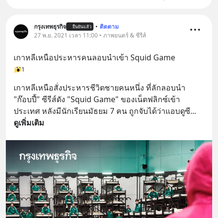
กรุงเทพธุรกิจ
•
ติดตาม
ยืนยันแล้ว
27 พ.ย. 2021 เวลา 11:00 • ภาพยนตร์ & ซีรีส์
เกาหลีเหนือประหารคนลอบนำเข้า Squid Game
1
เกาหลีเหนือสั่งประหารชีวิตชายคนหนึ่ง ที่ลักลอบนำ 
"ก๊อบปี้" ซีรีส์ดัง "Squid Game" ของเน็ตฟลิกซ์เข้า
ประเทศ หลังมีนักเรียนมัธยม 7 คน ถูกจับได้ว่าแอบดูซี
... 
ดูเพิ่มเติม