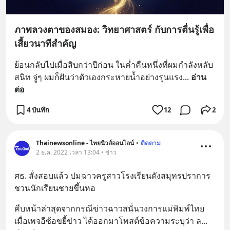
ภาพลวงตาของสมอง: วิทยาศาสตร์ กับการตื่นรู้เพื่อ
เสี้ยวนาทีสำคัญ
ย้อนกลับไปเมื่อสิบกว่าปีก่อน ในค่ำคืนหนึ่งที่ผมกำลังหลับ
สนิท จู่ๆ ผมก็ฝันว่าตัวเองกระหายน้ำอย่างรุนแรง
... 
อ่าน
ต่อ
4 บันทึก
12
2
Thainewsonline - ไทยนิวส์ออนไลน์
•
ติดตาม
2 ธ.ค. 2022 เวลา 13:04 • ข่าว
ศธ. สั่งสอบแล้ว ปมฉาวครูสาวโรงเรียนดังสมุทรปราการ 
ชวนนักเรียนชายขึ้นหอ
คืบหน้าล่าสุดจากกรณีข่าวฉาวสนั่นวงการแม่พิมพ์ไทย 
เมื่อเพจอีซ้อขยี้ข่าว ได้ออกมาโพสต์ข้อความระบุว่า ล
... 