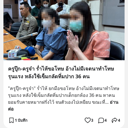
ครูปุ๊ก-ครูจ๋า ร่ำไห้ขอโทษ อ้างไม่มีเจตนาทำโทษ
รุนแรง หลังใช้เข็มกลัดทิ่มปาก 36 คน
"ครูปุ๊ก-ครูจ๋า" ร่ำไห้ ยกมือขอโทษ อ้างไม่มีเจตนาทำโทษ
รุนแรง หลังใช้เข็มกลัดทิ่มปากเด็กยกห้อง 36 คน หาคน
ยอมรับคายหมากฝรั่งไว้ จนตัวเองไปเหยียบ ขณะที่
... 
อ่าน
ต่อ
1 บันทึก
3
4
4