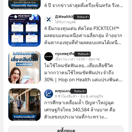
4 ปี จากข่าวล่าสุดที่เครือเซ็นทรัล รีเทล
หรือ CRC เจ้าของ Tops ประกาศซื้อซู
WealthX
ยืนยันแล้ว
เปอร์มาร์เก็ต MaxValu ในประเทศไทย
ได้รับการบูสต์
ที่มีอยู่ทั้งหมด 30 สาขา และจะเปลี่ยน
4 ธีมกองทุนเด่น คัดโดย PICKTECH™
MaxValu เป็นแบรนด์ Tops ทั้งหมด
ผลตอบแทนเหนือค่าเฉลี่ยกลุ่ม ถ้าอยาก
ค้นหากองทุนที่ทำผลตอบแทนได้เหนือ
กว่าค่าเฉลี่ยกลุ่ม โดยที่ไม่ต้องมานั่ง
กรุงเทพธุรกิจ
ยืนยันแล้ว
ค้นหาข้อมูลและวิเคราะห์เองให้เสีย
เมื่อวาน เวลา 13:00 • สุขภาพ
เวลา แค่ใช้ PICKTECH™ บนแอป
ไม่ใช้ไหมขัดฟันเลย...เสี่ยงเสียชีวิต
WealthX ช่วยคัดกองทุนเด่นให้ได้
มากกว่าคนใช้ไหมขัดฟันประจำถึง
30% | Hop on Health แค่แปรงฟันคง
ไม่พอ..จากการวิจัยตามเก็บข้อมูลผู้สูง
ลงทุนแมน
ยืนยันแล้ว
อายุ 5,000 คน มีข้อมูลที่น่าสนใจเกี่ยว
9 ชั่วโมงที่แล้ว • หุ้น & เศรษฐกิจ
กับโรคต่างๆที่เกิดจากการไม่ใช้ไหมขัด
การศึกษาเหลื่อมล้ำ ปัญหาใหญ่ฉุด
ฟันเป็นประจำ เสี่ยงเกิดโรคนำไปสู่การ
เศรษฐกิจไทย 340,584 ล้านบาท คือ
เสียชีวิต...อะไรคือสาเหตุติดตามได้ใน
ตัวเลขงบประมาณที่กระทรวง
Hop On Health
ศึกษาธิการ ได้รับจัดสรรในงบประมาณ
รายจ่ายประจำปี 2568 ซึ่งมากที่สุดเป็น
ดูทั้งหมด