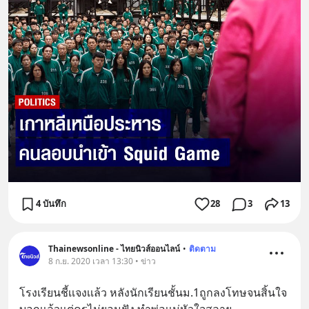
4 บันทึก
28
3
13
Thainewsonline - ไทยนิวส์ออนไลน์
•
ติดตาม
8 ก.ย. 2020 เวลา 13:30 • ข่าว
โรงเรียนชี้เเจงเเล้ว หลังนักเรียนชั้นม.1ถูกลงโทษจนสิ้นใจ 
บอกเเล้วเเต่ครูไม่ยอมฟัง ทำพ่อเเม่หัวใจสลาย