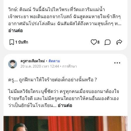
วิกษ์: คิณณ์ วันนี้ฉันไปไหว้พระที่วัดแถวริมแม่น้ำ
เจ้าพระยา พอเดินออกจากโบสถ์ ฉันสูดลมหายใจเข้าลึกๆ 
อากาศมันโปร่งโล่งดีนะ ฉันสัมผัสได้ถึงความสุขเล็กๆ ท
... 
อ่านต่อ
1 บันทึก
8
ครูสายเลือดใหม่
•
ติดตาม
20 ม.ค. 2020 เวลา 12:44 • การศึกษา
ครู… ถูกฝึกมาให้ใจร้ายต่อเด็กอย่างนั้นหรือ ?
ไม่มีผลวิจัยใดระบุชี้ชัดว่า ครูทุกคนเมื่อจบออกมาต้องใจ
ร้ายหรือใจดี และไม่มีครูคนใดอยากให้คนอื่นมองตัวเอง
ว่าเป็นยักษ์ในโรงเรียน
... 
อ่านต่อ