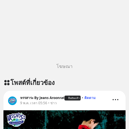
โฆษณา
โพสต์ที่เกี่ยวข้อง
หรรสาระ By Jeans Aroonrat
•
ติดตาม
ยืนยันแล้ว
9 พ.ค. เวลา 05:56 • ข่าว