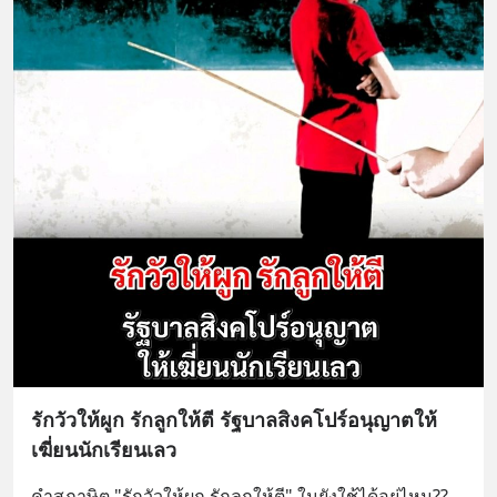
รักวัวให้ผูก รักลูกให้ตี รัฐบาลสิงคโปร์อนุญาตให้
เฆี่ยนนักเรียนเลว
คำสุภาษิต "รักวัวให้ผูก รักลูกให้ตี" ในยังใช้ได้อยู่ไหม??
... 