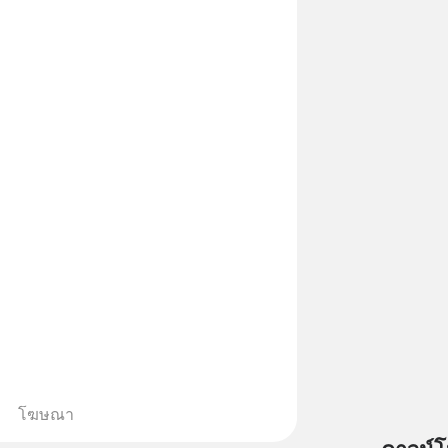
้น 📍 สนใจสั่งซื้อสินค้า Diip
เดิม #Greenlights
INE : @diipgeek 🔗 หรือกดลิงก์
onaughey #พัฒนาตัวเอง
in.ee/U91Fzyz
nToTheMoon
ntothemoonpodcast
โฆษณา