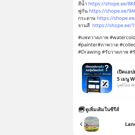
สีน้ำ 
https://shope.ee/8
พู่กัน 
https://shope.ee/9A
กระดาษ 
https://shope.e
จานสี  
https://shope.ee/
#แพทวาดภาพ #watercolor #
#painter#ภาพวาด #collec
#Drawing #รับวาดภาพ #ร
เปิดแอปม
5 เมนู W
บูสต์โดย W
ใครที่เพิ
ต้องกดปุ
WealthX 
ทำให้คุ
ดูเพิ่มเติมในซีรีส์
Lan