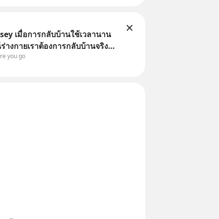
ey เมื่อการกลับบ้านใช้เวลานาน
 นี่ร่างกายเราต้องการกลับบ้านจริง
ore you go
ILED ALERT!!!) 🔥 264.1