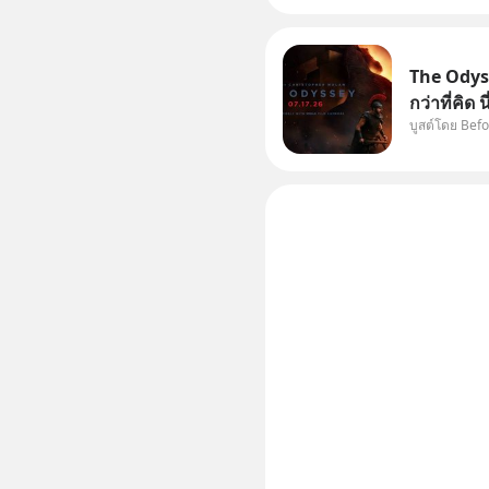
The Odyss
กว่าที่คิด
บูสต์โดย Bef
หรือ (SPO