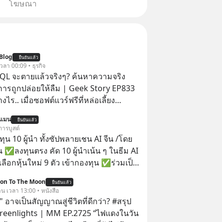
โฆษณา
Blog
ยืนยันแล้ว
 เวลา 00:09 • ธุรกิจ
QL จะตายแล้วจริงๆ? ค้นหาความจริง
งการถูกปล่อยให้ลืม | Geek Story EP833
งไร.. เมื่อซอฟต์แวร์ฟรีที่หล่อเลี้ยง
่าครึ่งโลก ถูกมหาเศรษฐีคู่แข่งทุ่มเงินซื้อ
นแมน
ยืนยันแล้ว
ข้อมูล
การบูสต์
านที่โปรแกรมเมอร์คนหนึ่งใช้เวลา 27 ปี
น 10 ผู้นำ ทั้งซัปพลายเชน AI จีน /โดย
ั้งชื่อตามลูกสาวของตัวเอง เมื่อรู้ว่าผล
 ✅ลงทุนตรง คัด 10 ผู้นำเน้น ๆ ในธีม AI
อกกำลังจะตกไปอยู่ในมือของอาณาจักรที่
ลือกหุ้นใหม่ 9 ตัว เข้ากองทุน ✅ร่วมเป็น
ลายมัน เขาถึงขั้นต้องเขียนจดหมายเปิด
้นำ AI จีน ตั้งแต่โรงงานผลิตชิป หน่วย
ion To The Moon
คนทั้งอินเทอร์เน็ตให้ช่วยหยุดยั้งดีลนี้!
ยืนยันแล้ว
มเดล AI ยันหุ่นยนต์ ✅ได้การรับยกเว้น
าน เวลา 13:00 • หนังสือ
ขึ้นหลังจากการควบรวมกิจการครั้ง
ital Gain ตามกฎหมายภาษีของ
 อาจเป็นสัญญาณสู่ชีวิตที่ดีกว่า? #สรุป
สตร์? ยักษ์ใหญ่ตั้งใจซื้อไปพัฒนาต่อ หรือ
ทย
Greenlights | MM EP.2725 “ไฟแดงในวัน
 “ฆ่า” ให้พ้นทางกันแน่? และทำไมจุดจบ