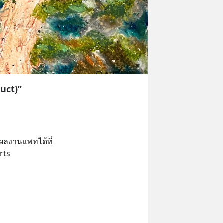
uct)”
ผลงานแพทได้ที่
rts