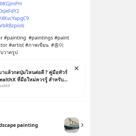
KRlKGJmPH
0sJeFdY2
e/4KvcYapgC9
1VbRBzpiob
painting  #paintings #paint  
tor #artist #ภาพเขียน  #종이 
ับวาดรูป
าแล้วกดปุ่มไหนต่อดี ? คู่มือทัวร์
ealthX ที่มือใหม่ควรรู้ สำหรับ
ealthX
่งโหลดแอปมา แต่ยังงง ๆ ไม่รู้ว่า
่มไหนต่อ อ่านโพสต์นี้เลย
จะขอพาไปทัวร์ 5 เมนูหลัก ที่จะ
dscape painting