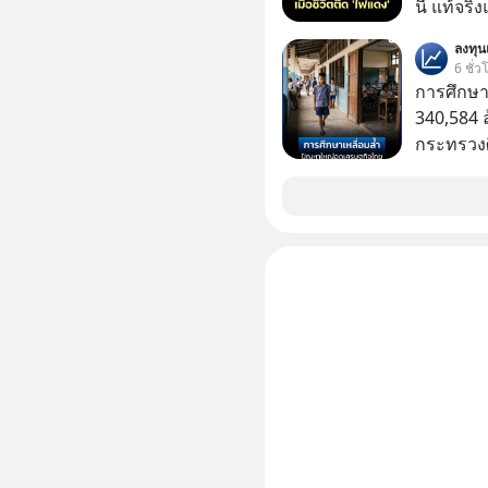
นี้ แท้จร
ของเรื่อง
เวลาเปลี
ไม่มีแม้แต่ศพให้เห็น? 
ลงทุ
หนึ่ง เคย
6 ชั่ว
ลืมกด Fo
ล้านดอลล
การศึกษา
Forever’s
เขาไม่อยา
340,584 
ผ่าน Spotify : https://bit.ly/4g
คือ โทรศ
กระทรวงศ
Apple Podc
ถึง 14 เดือนเต็ม แต่ความเงีย
รายจ่ายปร
ผ่าน Podbean : https://bit
นั้นกลับก
จากกระท
ผ่าน Youtube : https://you
เขาก้าวขึ
The orig
เปลี่ยนชีวิตเขา
https://
มาร่วมถอ
ep833-or-is-m
(ไฟเขียว)
อัพเดททุก
ความพร้อม
https://
รับมือกั
===========
อย่างไร?
📣 ========================= เครียด หลับ
ความผิดพ
ยาก ผมอย
ไกลกว่าเดิมได้อย่าง
CBD ช่วย
เจอแต่ทาง
เพิ่มการผ
อุปสรรคต