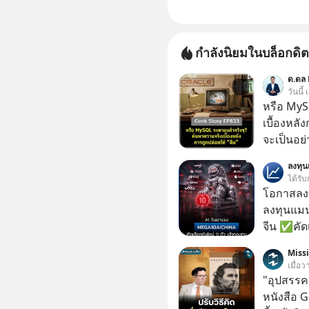
กำลังนิยมในบล็อกดิต
ด.ดล 
วันนี้
หรือ MyS
เบื้องหลั
จะเป็นอย่า
เว็บไซต์กว
ลงทุ
กิจการไป? นี่คือเรื่องจริงของ MySQL ฐาน
ได้รับ
ระดับตำน
โอกาสลงทุ
ปลุกปั้นและต
ลงทุนแมน
งานชิ้นเ
จีน ✅คัดเ
จ้องจะทำ
เจ้าของผู
Miss
ผนึกขอร้อง
ความจำ โ
เมื่อว
เกิดอะไร
ภาษี Cap
"อุปสรรค"
ประวัติศา
ประเทศไ
หนังสือ 
แค่ซื้อไป