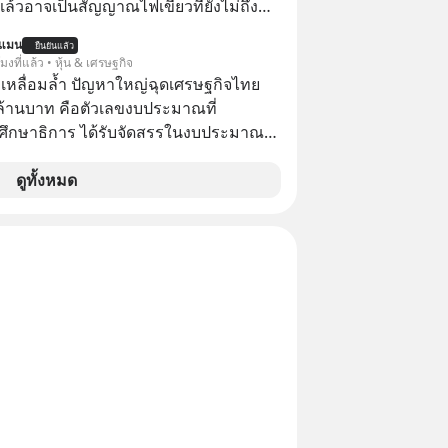
ิงแล้วอาจเป็นสัญญาณไฟเขียวที่ยังไม่ถึง
นี้ ถึงเป็นการฆาตกรรมแบบสโลว์โมชันที่
่ยนสี” McConaughey ดาราดาวรุ่งในยุค
เลือกฟังกันได้เลยนะครับ อย่า
นแมน
ยืนยันแล้ว
ปฏิเสธเงินค่าตัวหนังรอมคอมที่สูงถึง 14.5
โมงที่แล้ว • หุ้น & เศรษฐกิจ
llow ติดตาม PodCast ช่อง Geek
าร์ (หรือราว 500 ล้านบาท) เพียงเพราะ
เหลื่อมล้ำ ปัญหาใหญ่ฉุดเศรษฐกิจไทย
 Podcast ของผมกันด้วยนะครับ 🎧 ฟัง
กขังตัวเองไว้ในกล่องเดิมๆ ผลที่ตามมา
ล้านบาท คือตัวเลขงบประมาณที่
4SW17 🎧 ฟังผ่าน
ัพท์ของเขากลายเป็นความเงียบสนิทนาน
ึกษาธิการ ได้รับจัดสรรในงบประมาณ
ast : https://bit.ly/4cw7rdh 🎧 ฟัง
บและ "ไฟแดง" ในวัน
ะจำปี 2568 ซึ่งมากที่สุดเป็นอันดับ 2 รอง
.ly/4hVgqrY 🎧 ฟัง
ลายเป็นการถอยหลังเพื่อตั้งหลัก จนส่งให้
รวงการคลัง
ดูทั้งหมด
tu.be/Jj3neoUL72g
้นไปยืนถือรางวัลออสการ์ ในบทบาทที่
inal article appeared here
ไปตลอดกาล ใน MM EP. นี้ เราจะ
www.tharadhol.com/geek-story-
ดรหัสและปรับวิธีคิดกันว่า Greenlight
ysql-really-dying/ ติดตามสาระดี ๆ
 จะสร้างมันขึ้นมาล่วงหน้าด้วยวินัยและ
วันผ่าน Line OA ด.ดล Blog คลิกเลย -->
ได้อย่างไร? Yellowlight (ไฟเหลือง) จะ
lin.ee/aMEkyNA
บสัญญาณเตือน และชะลอตัวอย่างมีสติ
============== 📣 สนับสนุนโดย
 Redlight (ไฟแดง) จะเปลี่ยนอุปสรรคและ
ลาดให้กลายเป็นบทเรียนที่ส่งเราไปได้
ากแนะนำผลิตภัณฑ์เสริมอาหาร Diip
ไร? หากคุณกำลังรู้สึกว่าชีวิต
บรรเทาความเครียด ลดความวิตกกังวล
ตัน ลองเปิดใจฟัง EP. นี้ แล้วคุณจะพบว่า
่อนคลาย ซึ่งช่วยให้การนอนหลับมี
รงหน้าอาจเป็นเพียงทางเลี้ยวที่พาคุณไป