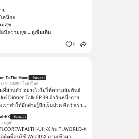
าย
เหนื่อย
ามสุข
พื่อมีความสุข
... 
ดูเพิ่มเติม
1
ion To The Moon
ยืนยันแล้ว
. เวลา 13:00 • ไลฟ์สไตล์
ื้นที่ส่วนตัว’ อย่างไรไม่ให้ความสัมพันธ์
ปเท๋ Dinner Talk EP.39 ถ้าวันหนึ่งการ
เราทำให้อีกฝ่ายรู้สึกเจ็บปวด คิดว่าเรา
ใส่และมองว่าเราเห็นแก่ตัวทั้งที่เราเองก็
althX
ยืนยันแล้ว
เสธใครอย่างนี้มาก่อน แต่พอตั้งใจจะ
การบูสต์
ขต’ เพื่อตัวเองดูสักครั้ง กลับทำให้เกิด
 TLCOREWEALTH-UH-X กับ TLWORLD-X
ามสัมพันธ์เสียอย่างนั้น โดยรายการ
ฮิตที่คนใช้ WealthX ถามเข้ามา