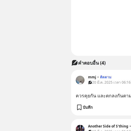
คำตอบอื่น
(
4
)
mmj
•
ติดตาม
20 มี.ค. 2025 เวลา 06:16
ควรคุยกัน และตกลงกันตามที
บันทึก
Another Side of S'thing
•