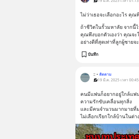
19 มี.ค. 2025 เวลา 01:13
ไม่ว่าเธอจะเลือกอะไร คุณพึ
ถ้าชีวิตในรั้วมหาลัย จากนี
คุณพึงบอกตัวเองว่า คุณจะใ
อย่างดีที่สุดเท่าที่ลูกผู้ชายจ
บันทึก
::
•
ติดตาม
19 มี.ค. 2025 เวลา 00:45
คนมีแฟนก็อยากอยู่ใกล้แฟ
ความรักขับเคลื่อนทุกสิ่ง
และมีคนจำนวนมากมายที่ม
ไม่เลือกเรียกใกล้บ้านในต่