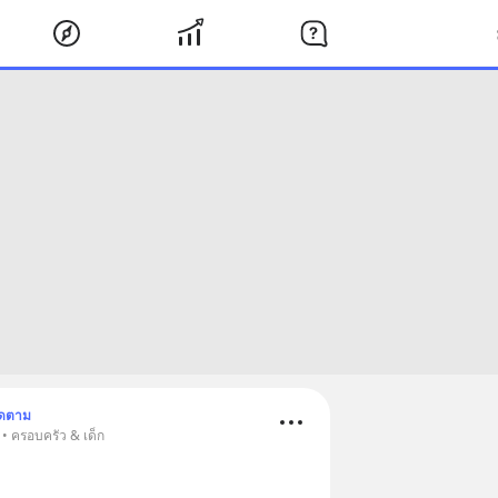
ิดตาม
 • ครอบครัว & เด็ก