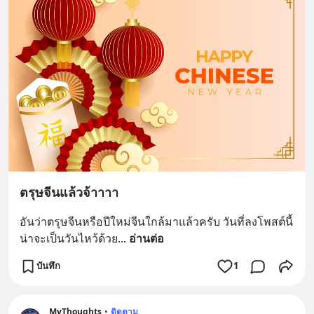
ตรุษจีนแล้วจ้าาาา
อันว่าตรุษจีนหรือปีใหม่จีนใกล้มาแล้วครับ วันที่ลงโพสต์นี้
น่าจะเป็นวันไหว้ด้วย
... 
อ่านต่อ
บันทึก
1
MyThoughts
•
ติดตาม