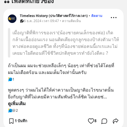
โพสต์ที่เกี่ยวข้อง
Timeless History (ประวัติศาสตร์ไร้กาลเวลา)
•
ติดตาม
6 ธ.ค. 2024 เวลา 09:47 • ความคิดเห็น
เมื่อญาติที่พิการของเรา(น้องชายคนเล็กของพ่อ) เกิด
กล้ามเนื้ออ่อนแรง นอนติดเตียงถูกลูกของป้าส่งตัวมาให้
ทางพ่อคอยดูแลชีวิต ทั้งๆที่น้องชายพ่อคนนี้เกเรและไม่
เคยมาใยดีตอนที่ใช้ชีวิตปกติสุขควรทำยังไงดีคะ ?
ถ้าเป็นผม ผมจะช่วยเหลือเล็กๆ น้อยๆ เท่าที่ช่วยได้โดยที่
ผมไม่เดือดร้อน และผมเต็มใจเท่านั้นครับ
1
พูดตรงๆ ว่าผมไม่ได้ให้ค่าความเป็นญาติอะไรขนาดนั้น 
ยิ่งกับญาติที่ไม่เคยมีความสัมพันธ์ใกล้ชิด ไม่เคยช่
... 
ดูเพิ่มเติม
2
1 บันทึก
8