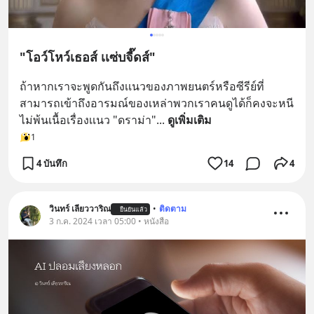
"โอว์โหว์เธอส์ เเซ่บจี๊ดส์"
ถ้าหากเราจะพูดกันถึงเเนวของภาพยนตร์หรือซีรีย์ที่
สามารถเข้าถึงอารมณ์ของเหล่าพวกเราคนดูได้ก็คงจะหนี
ไม่พ้นเนื้อเรื่องเเนว "ดราม่า"
... 
ดูเพิ่มเติม
1
4 บันทึก
14
4
วินทร์ เลียววาริณ
•
ติดตาม
ยืนยันแล้ว
3 ก.ค. 2024 เวลา 05:00 • หนังสือ