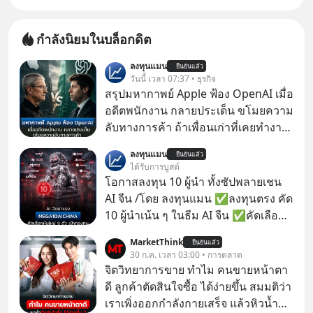
กำลังนิยมในบล็อกดิต
ลงทุนแมน
ยืนยันแล้ว
วันนี้ เวลา 07:37 • ธุรกิจ
สรุปมหากาพย์ Apple ฟ้อง OpenAI เมื่อ
อดีตพนักงาน กลายประเด็น ขโมยความ
ลับทางการค้า ถ้าเพื่อนเก่าที่เคยทำงาน
ด้วยกัน ทักมาขอให้เราช่วยหาไฟล์งาน
ลงทุนแมน
ยืนยันแล้ว
เก่าที่เขาเคยทำไว้ ตอนยังอยู่บริษัท
ได้รับการบูสต์
เดียวกัน
โอกาสลงทุน 10 ผู้นำ ทั้งซัปพลายเชน
AI จีน /โดย ลงทุนแมน ✅ลงทุนตรง คัด
10 ผู้นำเน้น ๆ ในธีม AI จีน ✅คัดเลือก
หุ้นใหม่ 9 ตัว เข้ากองทุน ✅ร่วมเป็น
MarketThink
ยืนยันแล้ว
เจ้าของผู้นำ AI จีน ตั้งแต่โรงงานผลิตชิป
30 ก.ค. เวลา 03:00 • การตลาด
หน่วยความจำ โมเดล AI ยันหุ่นยนต์
จิตวิทยาการขาย ทำไม คนขายหน้าตา
✅ได้การรับยกเว้นภาษี Capital Gain
ดี ลูกค้าตัดสินใจซื้อ ได้ง่ายขึ้น สมมติว่า
ตามกฎหมายภาษีของประเทศไทย
เราเพิ่งออกกำลังกายเสร็จ แล้วหิวน้ำ