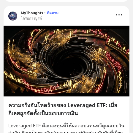
MyThoughts
•
ติดตาม
ได้รับการบูสต์
ความจริงอันโหดร้ายของ Leveraged ETF: เมื่อ
กิเลสถูกจัดตั้งเป็นระบบการเงิน
Leveraged ETF คือกองทุนที่ให้ผลตอบแทนทวีคูณแบบวัน
ต่อวัน ฟังดูเป็นทางลัดสู่ความรวย แต่มันซ่อนกับดักที่เรียก