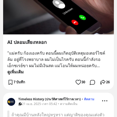
AI ปลอมเสียงหลอก
"แม่ครับ ก้องเองครับ ตอนนี้ผมเกิดอุบัติเหตุมอเตอร์ไซค์
ล้ม อยู่ที่โรงพยาบาล ผมไม่เป็นไรครับ ตอนนี้กำลังรอ
เอ็กซเรย์ขา ผมไม่มีเงินสด แม่โอนให้ผมหน่อยครับ
... 
ดูเพิ่มเติม
7 บันทึก
30
26
Timeless History (ประวัติศาสตร์ไร้กาลเวลา)
•
ติดตาม
21 เม.ย. 2025 เวลา 05:42 • ความคิดเห็น
ถ้าคุณมีบ้านหลังใหญ่หรูหรา แต่ญาติของคุณแต่งตัว