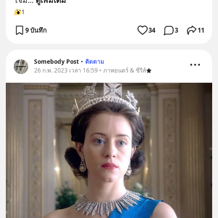
โจม
... 
ดูเพิ่มเติม
1
9 บันทึก
34
3
11
Somebody Post
•
ติดตาม
26 ก.พ. 2023 เวลา 16:59 • ภาพยนตร์ & ซีรีส์