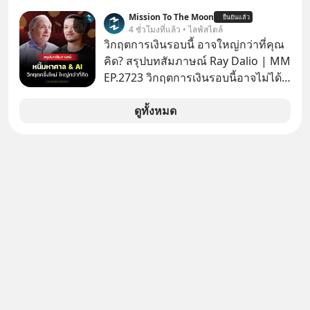
มาก ๆ แล้วเจอร้านขายน้ำอยู่สองร้านที่
Mission To The Moon
ยืนยันแล้ว
ขายของเหมือนกันทุกอย่าง
4 ชั่วโมงที่แล้ว • ไลฟ์สไตล์
วิกฤตการเงินรอบนี้ อาจใหญ่กว่าที่คุณ
คิด? สรุปบทสัมภาษณ์ Ray Dalio | MM
EP.2723 วิกฤตการเงินรอบนี้อาจไม่ได้
เหมือนทุกครั้งที่เราเคยเจอ เมื่อ Ray
Dalio ชายผู้เคยทำนายวิกฤตเศรษฐกิจ
ดูทั้งหมด
มาแล้วหลายต่อหลายครั้ง ออกมาส่ง
สัญญาณเตือนระเบิดเวลาลูกใหม่ที่
กำลังก่อตัวขึ้น จาก "ระเบิดหนี้สิน
มหาศาล" ผสานเข้ากับ "ฟองสบู่กระแส
AI" ที่ผู้คนกำลังแห่ไล่ราคาอย่างบ้าคลั่ง
บทเรียนจากประวัติศาสตร์ 500 ปี บอก
อะไรเรา? ระเบียบโลกกำลังจะเปลี่ยน
มือไปในทิศทางไหน? และเราควรรับมือ
อย่างไรก่อนที่ทุกอย่างจะสายเกินไป?
ร่วมเจาะลึกบทวิเคราะห์และข้อคิดการ
เงินฉบับ Dalio กันได้ใน EP. นี้
#RayDalio #สรุปบทเรียน #การเงินการ