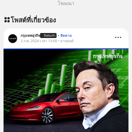
========================= 📣
โฆษณา
สนับสนุนโดย 📣
=========================
โพสต์ที่เกี่ยวข้อง
เครียด หลับยาก ผมอยากแนะนำ
ผลิตภัณฑ์เสริมอาหาร Diip CBD ช่วย
บรรเทาความเครียด ลดความวิตกกังวล
กรุงเทพธุรกิจ
•
ติดตาม
ยืนยันแล้ว
3 ก.ค. 2024 เวลา 13:00 • ยานยนต์
เพิ่มการผ่อนคลาย ซึ่งช่วยให้การนอน
หลับมีประสิทธิภาพมากยิ่งขึ้น 📍 สนใจ
สั่งซื้อสินค้า Diip CBD 💬 LINE :
@diipgeek 🔗 หรือกดลิงก์
https://lin.ee/U91Fzyz