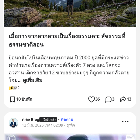
เมื่อการจากลากลายเป็นเรื่องธรรมดา: สัจธรรมที่
ธรรมชาติสอน
ย้อนกลับไปในเดือนพฤษภาคม ปี 2000 ยุคที่มีกระแสข่าว
คำทำนายเรื่องดาวเคราะห์เรียงตัว 7 ดวง และโลกจะ
อวสาน เด็กชายวัย 12 ขวบอย่างผมจู่ๆ ก็ถูกความกลัวตาย
โจม
... 
ดูเพิ่มเติม
2
10 บันทึก
36
3
13
ด.ดล Blog
•
ติดตาม
ยืนยันแล้ว
12 มี.ค. 2025 เวลา 02:09 • ธุรกิจ