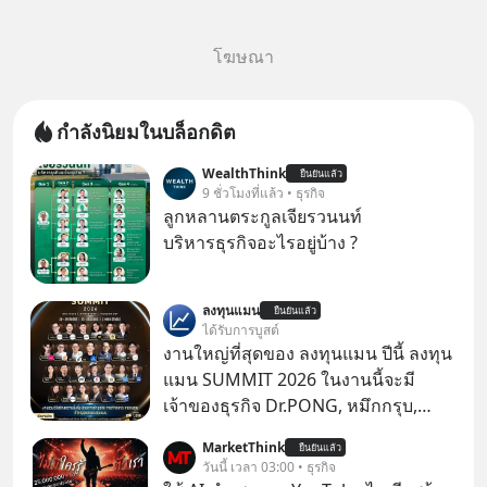
โฆษณา
กำลังนิยมในบล็อกดิต
WealthThink
ยืนยันแล้ว
9 ชั่วโมงที่แล้ว • ธุรกิจ
ลูกหลานตระกูลเจียรวนนท์
บริหารธุรกิจอะไรอยู่บ้าง ?
ลงทุนแมน
ยืนยันแล้ว
ได้รับการบูสต์
งานใหญ่ที่สุดของ ลงทุนแมน ปีนี้ ลงทุน
แมน SUMMIT 2026 ในงานนี้จะมี
เจ้าของธุรกิจ Dr.PONG, หมึกกรุบ,
Srichand, Jones’ Salad, LA GLACE,
MarketThink
ยืนยันแล้ว
Fastwork, MizuMi, KARMART, อิชิตัน
วันนี้ เวลา 03:00 • ธุรกิจ
มาแชร์ความรู้การสร้างธุรกิจ