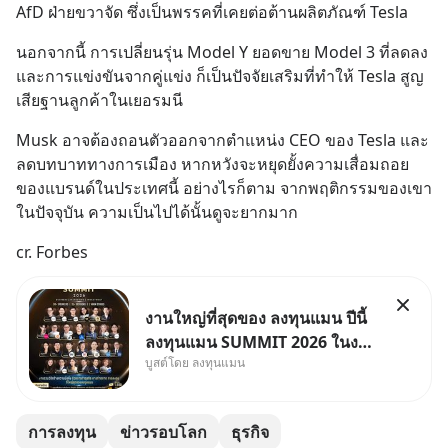
AfD ฝ่ายขวาจัด ซึ่งเป็นพรรคที่เคยต่อต้านผลิตภัณฑ์ Tesla
นอกจากนี้ การเปลี่ยนรุ่น Model Y ยอดขาย Model 3 ที่ลดลง 
และการแข่งขันจากคู่แข่ง ก็เป็นปัจจัยเสริมที่ทำให้ Tesla สูญ
เสียฐานลูกค้าในเยอรมนี
Musk อาจต้องถอนตัวออกจากตำแหน่ง CEO ของ Tesla และ
ลดบทบาททางการเมือง หากหวังจะหยุดยั้งความเสื่อมถอย
ของแบรนด์ในประเทศนี้ อย่างไรก็ตาม จากพฤติกรรมของเขา
ในปัจจุบัน ความเป็นไปได้นั้นดูจะยากมาก
cr. Forbes
งานใหญ่ที่สุดของ ลงทุนแมน ปีนี้
ลงทุนแมน SUMMIT 2026 ในงาน
บูสต์โดย ลงทุนแมน
นี้จะมีเจ้าของธุรกิจ Dr.PONG,
หมึกกรุบ, Srichand, Jones’
Salad, LA GLACE, Fastwork,
การลงทุน
ข่าวรอบโลก
ธุรกิจ
MizuMi, KARMART, อิชิตัน มา