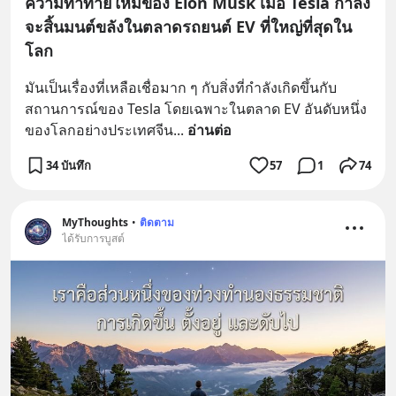
ความท้าทายใหม่ของ Elon Musk เมื่อ Tesla กำลัง
จะสิ้นมนต์ขลังในตลาดรถยนต์ EV ที่ใหญ่ที่สุดใน
โลก
มันเป็นเรื่องที่เหลือเชื่อมาก ๆ กับสิ่งที่กำลังเกิดขึ้นกับ
สถานการณ์ของ Tesla โดยเฉพาะในตลาด EV อันดับหนึ่ง
ของโลกอย่างประเทศจีน
... 
อ่านต่อ
34 บันทึก
57
1
74
MyThoughts
•
ติดตาม
ได้รับการบูสต์