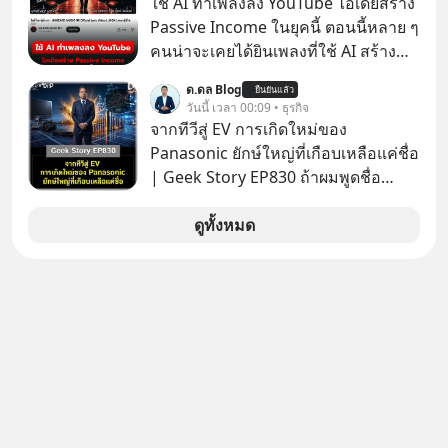
ใช้ AI ทำเพลงลง YouTube ไอเดียสร้าง
Passive Income ในยุคนี้ ตอนนี้หลาย ๆ
คนน่าจะเคยได้ยินเพลงที่ใช้ AI สร้าง
ผ่านหูกันมาบ้าง เช่น เพลง “ไม่มีใคร
ด.ดล Blog
ยืนยันแล้ว
รู้ตัวเรา” จากช่องชื่อว่า UNHEARD
วันนี้ เวลา 00:09 • ธุรกิจ
MUSIC ที่ตอนนี้มียอดรับชมกว่า 26
จากทีวีสู่ EV การเกิดใหม่ของ
ล้านครั้งแล้ว
Panasonic ยักษ์ใหญ่ที่เกือบเหลือแค่ชื่อ
| Geek Story EP830 ถ้าผมพูดชื่อ
Panasoni คุณนึกถึงอะไร? ทีวี, ตู้เย็น,
ถ่านไฟฉาย? ถ้าคุณยังคิดแบบนั้น แสดง
ดูทั้งหมด
ว่าคุณกำลังพลาดเรื่องราวการ
‘Rebranding’ ที่ดุเดือดที่สุดใน
ประวัติศาสตร์ญี่ปุ่น! รู้หรือไม่ว่า ในวันที่
พวกเขาขาดทุนย่อยยับเกือบ 3 แสนล้าน
บาท Panasonic ตัดสินใจหักดิบ ทิ้ง
ตลาดเครื่องใช้ไฟฟ้าที่สู้ B2C ไม่ไหว
แล้วหันไปเดิมพันครั้งใหญ่กับ Tesla
และ Software Solutions จนวันนี้พวก
เขากลายเป็นกระดูกสันหลังของ