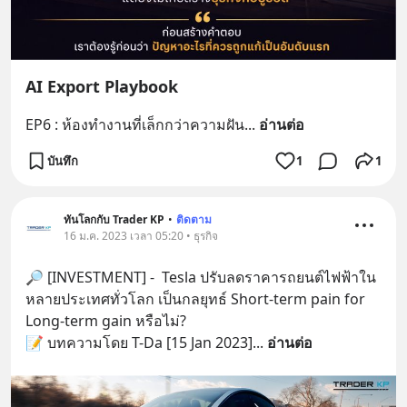
AI Export Playbook
EP6 : ห้องทำงานที่เล็กกว่าความฝัน
... 
อ่านต่อ
บันทึก
1
1
ทันโลกกับ Trader KP
•
ติดตาม
16 ม.ค. 2023 เวลา 05:20 • ธุรกิจ
🔎 [INVESTMENT] -  Tesla ปรับลดราคารถยนต์ไฟฟ้าใน
หลายประเทศทั่วโลก เป็นกลยุทธ์ Short-term pain for 
Long-term gain หรือไม่?
📝 บทความโดย T-Da [15 Jan 2023]
... 
อ่านต่อ