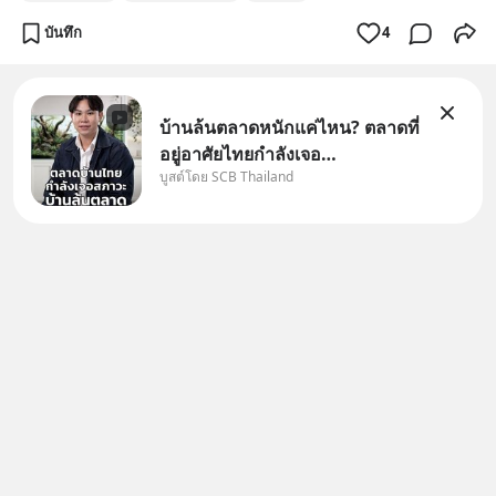
แชร์ความรู้การสร้างธุรกิจ
บันทึก
4
บ้านล้นตลาดหนักแค่ไหน? ตลาดที่
อยู่อาศัยไทยกำลังเจอ
บูสต์โดย SCB Thailand
Oversupply หนักกว่าที่คิด และ
ปัญหานี้อาจไม่ได้จบแค่เรื่อง
เศรษฐกิจ #SCBEIC #อสังหา
#บ้านล้นตลาด #เศรษฐกิจไทย
#EICAround #SCBThailand
สามารถดูคลิปท