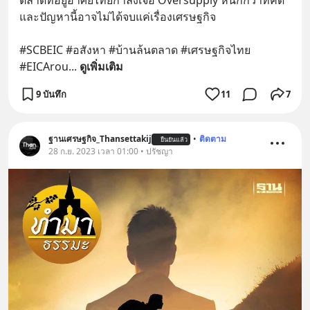
ตลาดที่อยู่อาศัยไทยกำลังเจอ Oversupply หนักกว่าที่คิด 
และปัญหานี้อาจไม่ได้จบแค่เรื่องเศรษฐกิจ 
#SCBEIC #อสังหา #บ้านล้นตลาด #เศรษฐกิจไทย 
#EICArou
... 
ดูเพิ่มเติม
9 บันทึก
11
7
ฐานเศรษฐกิจ_Thansettakij
•
ติดตาม
ยืนยันแล้ว
28 ก.ย. 2023 เวลา 01:00 • ปรัชญา