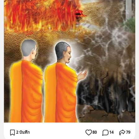
2 บันทึก
80
14
79