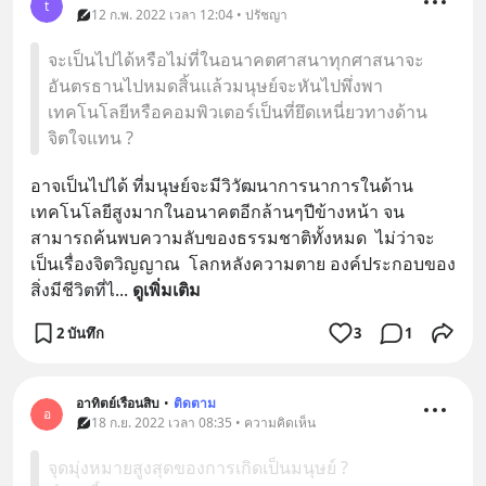
t
12 ก.พ. 2022 เวลา 12:04 • ปรัชญา
จะเป็นไปได้หรือไม่ที่ในอนาคตศาสนาทุกศาสนาจะ
อันตรธานไปหมดสิ้นแล้วมนุษย์จะหันไปพึ่งพา
เทคโนโลยีหรือคอมพิวเตอร์เป็นที่ยึดเหนี่ยวทางด้าน
จิตใจแทน ?
อาจเป็นไปได้ ที่มนุษย์จะมีวิวัฒนาการนาการในด้าน
เทคโนโลยีสูงมากในอนาคตอีกล้านๆปีข้างหน้า จน
สามารถค้นพบความลับของธรรมชาติทั้งหมด  ไม่ว่าจะ
เป็นเรื่องจิตวิญญาณ  โลกหลังความตาย องค์ประกอบของ
สิ่งมีชีวิตที่ไ
... 
ดูเพิ่มเติม
2 บันทึก
3
1
อาทิตย์เรือนสิบ
•
ติดตาม
อ
18 ก.ย. 2022 เวลา 08:35 • ความคิดเห็น
จุดมุ่งหมายสูงสุดของการเกิดเป็นมนุษย์ ?