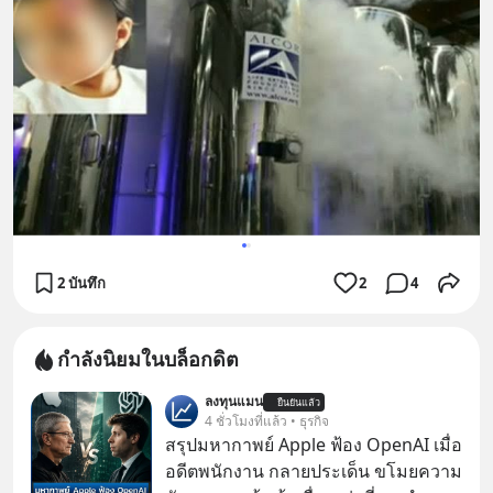
2 บันทึก
2
4
กำลังนิยมในบล็อกดิต
ลงทุนแมน
ยืนยันแล้ว
4 ชั่วโมงที่แล้ว • ธุรกิจ
สรุปมหากาพย์ Apple ฟ้อง OpenAI เมื่อ
อดีตพนักงาน กลายประเด็น ขโมยความ