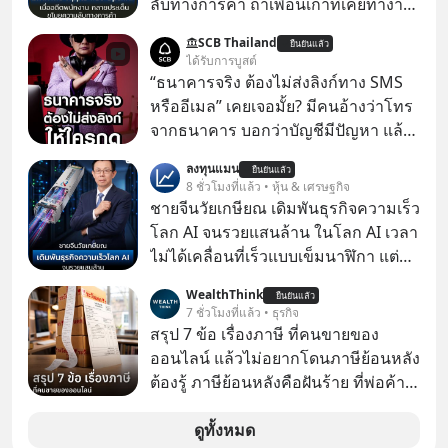
ลับทางการค้า ถ้าเพื่อนเก่าที่เคยทำงาน
ด้วยกัน ทักมาขอให้เราช่วยหาไฟล์งาน
SCB Thailand
ยืนยันแล้ว
เก่าที่เขาเคยทำไว้ ตอนยังอยู่บริษัท
ได้รับการบูสต์
เดียวกัน
“ธนาคารจริง ต้องไม่ส่งลิงก์ทาง SMS
หรืออีเมล” เคยเจอมั้ย? มีคนอ้างว่าโทร
จากธนาคาร บอกว่าบัญชีมีปัญหา แล้ว
ให้กดลิงก์โน่นนี่ หรือสแกนคิวอาร์โค้ด
ลงทุนแมน
ยืนยันแล้ว
ทันที มาฟัง “ป้าเก๋าเล่ากลโกง” เพื่อรู้ทัน
8 ชั่วโมงที่แล้ว • หุ้น & เศรษฐกิจ
มุกหลอกลวงในคราบความน่าเชื่อถือ
ชายจีนวัยเกษียณ เดิมพันธุรกิจความเร็ว
กันค่ะ #แก้เกมกลโกง #ป้าเก๋าเล่ากล
โลก AI จนรวยแสนล้าน ในโลก AI เวลา
โกง #LivesSustainably #อยู่อย่าง
ไม่ได้เคลื่อนที่เร็วแบบเข็มนาฬิกา แต่
ยั่งยืน #CyberSecurity #ป้าเก๋า
กำลังเคลื่อนที่ด้วยความเร็วแสง
WealthThink
#FraudEducation #FinancialLiteracy
ยืนยันแล้ว
7 ชั่วโมงที่แล้ว • ธุรกิจ
#DigitalBankWithHumanTouch
สรุป 7 ข้อ เรื่องภาษี ที่คนขายของ
ออนไลน์ แล้วไม่อยากโดนภาษีย้อนหลัง
ต้องรู้ ภาษีย้อนหลังคือฝันร้าย ที่พ่อค้า
แม่ค้าคนไหนก็คงไม่อยากพบเจอ
ดูทั้งหมด