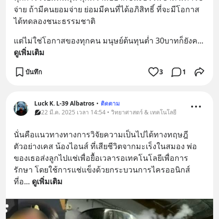
จ่าย ถ้ามีคนยอมจ่าย ย่อมมีคนที่ได้อภิสิทธิ์ ที่จะมีโอกาส
ได้ทดลองชนะธรรมชาติ
แต่ไม่ใช่โอกาสของทุกคน มนุษย์ต้นทุนต่ำ 30บาทก็ยังค
... 
ดูเพิ่มเติม
บันทึก
3
1
Luck K. L-39 Albatros
•
ติดตาม
22 มี.ค. 2025 เวลา 14:54 • วิทยาศาสตร์ & เทคโนโลยี
นั่นคือเเนวทางทางการวิจัยความเป็นไปได้ทางทฤษฎี  
ตัวอย่างเคส น้องไอนส์ ที่เสียชีวิตจากมะเร็งในสมอง พ่อ
ของเธอส่งลูกไปแช่เพื่อยื้อเวลารอเทคโนโลยีเพื่อการ
รักษา โดยใช้การแช่แข็งด้วยกระบวนการไครออนิกส์ 
ที่อ
... 
ดูเพิ่มเติม