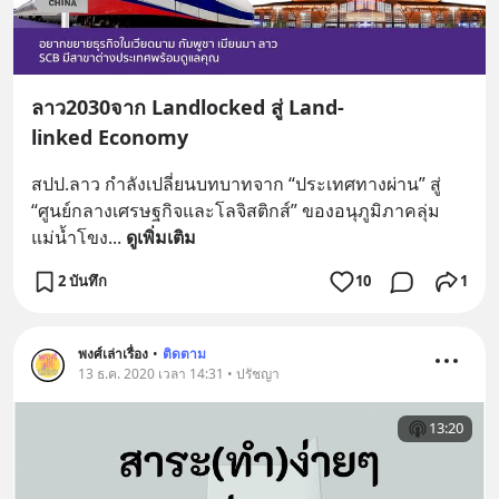
ลาว2030จาก Landlocked สู่ Land-
linked Economy
สปป.ลาว กำลังเปลี่ยนบทบาทจาก “ประเทศทางผ่าน” สู่ 
“ศูนย์กลางเศรษฐกิจและโลจิสติกส์” ของอนุภูมิภาคลุ่ม
แม่น้ำโขง
... 
ดูเพิ่มเติม
2 บันทึก
10
1
พงศ์เล่าเรื่อง
•
ติดตาม
13 ธ.ค. 2020 เวลา 14:31 • ปรัชญา
13:20