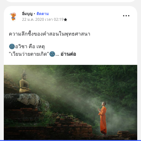
อิ่มบุญ
•
ติดตาม
22 ม.ค. 2020 เวลา 02:19
ความลึกซื้งของคำสอนในพุทธศาสนา
🌚อวิชา คือ เหตุ 
"เวียนว่ายตายเกิด"🌚
... 
อ่านต่อ