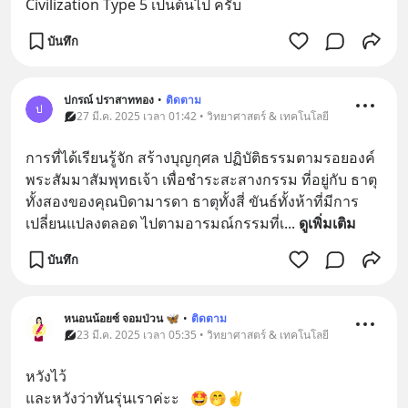
Civilization Type 5 เป็นต้นไป ครับ
บันทึก
ปกรณ์ ปราสาททอง
•
ติดตาม
ป
27 มี.ค. 2025 เวลา 01:42 • วิทยาศาสตร์ & เทคโนโลยี
การที่ได้เรียนรู้จัก สร้างบุญกุศล ปฏิบัติธรรมตามรอยองค์ 
พระสัมมาสัมพุทธเจ้า เพื่อชำระสะสางกรรม ที่อยู่กับ ธาตุ
ทั้งสองของคุณบิดามารดา ธาตุทั้งสี่ ขันธ์ทั้งห้าที่มีการ
เปลี่ยนแปลงตลอด ไปตามอารมณ์กรรมที่เ
... 
ดูเพิ่มเติม
บันทึก
หนอนน้อยซ์ จอมป่วน 🦋
•
ติดตาม
23 มี.ค. 2025 เวลา 05:35 • วิทยาศาสตร์ & เทคโนโลยี
หวังไว้
และหวังว่าทันรุ่นเราค่ะะ   🤩🤭✌️