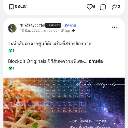
3 บันทึก
6
2
วินทร์ เลียววาริณ
•
ติดตาม
ยืนยันแล้ว
18 มิ.ย. 2022 เวลา 00:00 • ปรัชญา
จะทําส้มตําจากศูนย์ต้องเริ่มที่สร้างจักรวาล
1
Blockdit Originals ซีรีส์บทความพิเศษ
... 
อ่านต่อ
1