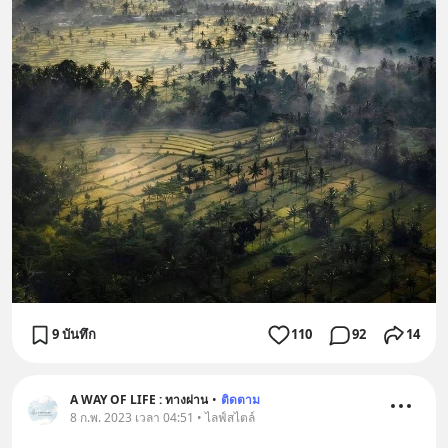
9 บันทึก
110
92
14
A WAY OF LIFE : ทางผ่าน
•
ติดตาม
8 ก.พ. 2023 เวลา 04:51 • ไลฟ์สไตล์