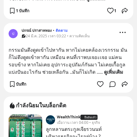
1 บันทึก
1
ปกรณ์ ปราสาททอง
•
ติดตาม
ป
24 มี.ค. 2025 เวลา 03:22 • ความคิดเห็น
กรรมมันดึงดูดเข้าไปหากัน หากไม่เคยคล้องเวรกรรม มัน
ก็ไม่ดึงดูดเข้าหากัน เหมือน คนที่เราพบเจอะเจอ แม่คน
รอบข้าง หากไม่เคย อุปการะอุปถัมภ์กันมา ไม่เคยเกื้อกูล 
แบ่งปันอะไรกัน ช่วยเหลือกัน ..มันก็ไม่เกิด ..
... 
ดูเพิ่มเติม
บันทึก
กำลังนิยมในบล็อกดิต
WealthThink
ยืนยันแล้ว
เมื่อวาน เวลา 04:00 • ธุรกิจ
ลูกหลานตระกูลเจียรวนนท์
บริหารธุรกิจอะไรอยู่บ้าง ?