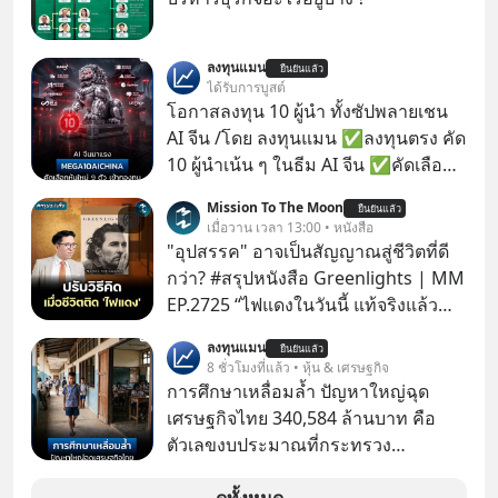
ลงทุนแมน
ยืนยันแล้ว
ได้รับการบูสต์
โอกาสลงทุน 10 ผู้นำ ทั้งซัปพลายเชน
AI จีน /โดย ลงทุนแมน ✅ลงทุนตรง คัด
10 ผู้นำเน้น ๆ ในธีม AI จีน ✅คัดเลือก
หุ้นใหม่ 9 ตัว เข้ากองทุน ✅ร่วมเป็น
Mission To The Moon
ยืนยันแล้ว
เจ้าของผู้นำ AI จีน ตั้งแต่โรงงานผลิตชิป
เมื่อวาน เวลา 13:00 • หนังสือ
หน่วยความจำ โมเดล AI ยันหุ่นยนต์
"อุปสรรค" อาจเป็นสัญญาณสู่ชีวิตที่ดี
✅ได้การรับยกเว้นภาษี Capital Gain
กว่า? #สรุปหนังสือ Greenlights | MM
ตามกฎหมายภาษีของประเทศไทย
EP.2725 “ไฟแดงในวันนี้ แท้จริงแล้ว
อาจเป็นสัญญาณไฟเขียวที่ยังไม่ถึงเวลา
ลงทุนแมน
ยืนยันแล้ว
เปลี่ยนสี” McConaughey ดาราดาวรุ่ง
8 ชั่วโมงที่แล้ว • หุ้น & เศรษฐกิจ
ในยุคหนึ่ง เคยปฏิเสธเงินค่าตัวหนังรอม
การศึกษาเหลื่อมล้ำ ปัญหาใหญ่ฉุด
คอมที่สูงถึง 14.5 ล้านดอลลาร์ (หรือ
เศรษฐกิจไทย 340,584 ล้านบาท คือ
ราว 500 ล้านบาท) เพียงเพราะเขาไม่
ตัวเลขงบประมาณที่กระทรวง
อยากขังตัวเองไว้ในกล่องเดิมๆ ผลที่
ศึกษาธิการ ได้รับจัดสรรในงบประมาณ
ตามมาคือ โทรศัพท์ของเขากลายเป็น