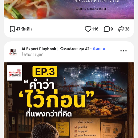
47 บันทึก
116
9
38
Ai Export Playbook | นักรบส่งออกยุค AI
•
ติดตาม
ได้รับการบูสต์