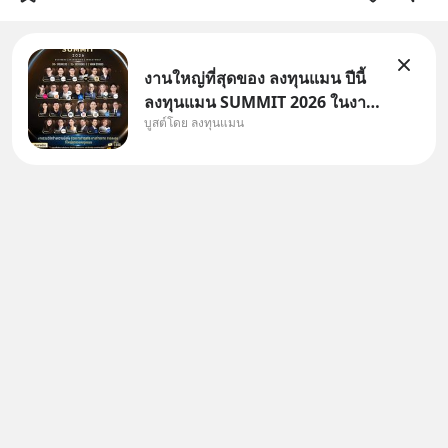
งานใหญ่ที่สุดของ ลงทุนแมน ปีนี้
ลงทุนแมน SUMMIT 2026 ในงาน
บูสต์โดย ลงทุนแมน
นี้จะมีเจ้าของธุรกิจ Dr.PONG,
หมึกกรุบ, Srichand, Jones’
Salad, LA GLACE, Fastwork,
MizuMi, KARMART, อิชิตัน มา
แชร์ความรู้การสร้างธุรกิจ