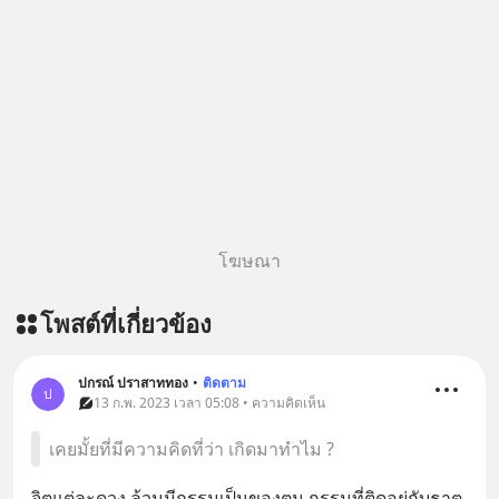
#Greenlights
#MatthewMcConaughey #พัฒนาตัว
เอง #MissionToTheMoon
#missiontothemoonpodcast
โฆษณา
โพสต์ที่เกี่ยวข้อง
ปกรณ์ ปราสาททอง
•
ติดตาม
ป
13 ก.พ. 2023 เวลา 05:08 • ความคิดเห็น
เคยมั้ยที่มีความคิดที่ว่า เกิดมาทำไม ?
จิตแต่ละดวง ล้วนมีกรรมเป็นของตน กรรมที่ติดอยู่กับธาตุ