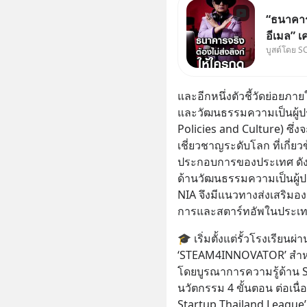
“ธนาคารจ
อีเมล” เ
บูสต์โดย S
ธนาคาร 
ลิงก์โน่
ฟัง “ป้าเ
และอีกหนึ่งตัวชี้วัดย่อยภ
ลวงในค
และวัฒนธรรมความเป็นผู้ป
Policies and Culture) ซึ่ง
เชี่ยวชาญระดับโลก ที่เกี่
ประกอบการของประเทศ ดัง
ด้านวัฒนธรรมความเป็นผู้
NIA จึงมีแนวทางส่งเสริมอง
การและสตาร์ทอัพในประเท
🎓 เริ่มตั้งแต่รั้วโรงเรี
‘STEAM4INNOVATOR’ สำหรั
โดยบูรณาการความรู้ด้าน
นวัตกรรม 4 ขั้นตอน ต่อเนื
Startup Thailand League’ เ