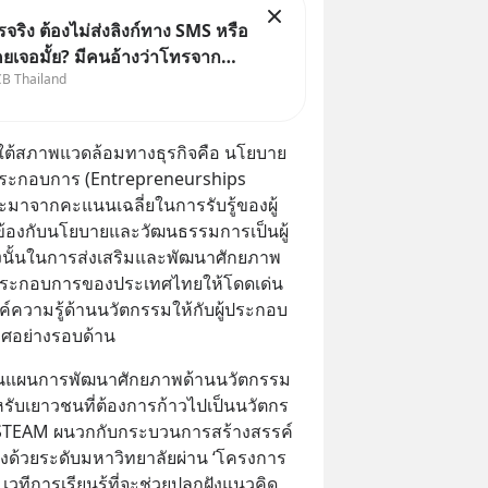
ริง ต้องไม่ส่งลิงก์ทาง SMS หรือ
คยเจอมั้ย? มีคนอ้างว่าโทรจาก
CB Thailand
บอกว่าบัญชีมีปัญหา แล้วให้กด
นนี่ หรือสแกนคิวอาร์โค้ดทันที มา
ก๋าเล่ากลโกง” เพื่อรู้ทันมุกหลอก
ายใต้สภาพแวดล้อมทางธุรกิจคือ นโยบาย
ราบ
ระกอบการ (Entrepreneurships 
จะมาจากคะแนนเฉลี่ยในการรับรู้ของผู้
ยวข้องกับนโยบายและวัฒนธรรมการเป็นผู้
นั้นในการส่งเสริมและพัฒนาศักยภาพ
ประกอบการของประเทศไทยให้โดดเด่น 
ค์ความรู้ด้านนวัตกรรมให้กับผู้ประกอบ
ศอย่างรอบด้าน
ยนผ่านแผนการพัฒนาศักยภาพด้านนวัตกรรม 
บเยาวชนที่ต้องการก้าวไปเป็นนวัตกร 
 STEAM ผนวกกับกระบวนการสร้างสรรค์
่องด้วยระดับมหาวิทยาลัยผ่าน ‘โครงการ 
วทีการเรียนรู้ที่จะช่วยปลูกฝังแนวคิด