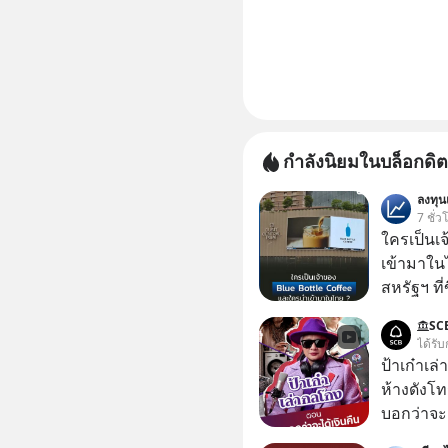
กำลังนิยมในบล็อกดิต
ลงทุ
7 ชั่ว
ใครเป็นเ
เข้ามาใน
สหรัฐฯ ที่
สาขาแรกใ
SC
ได้รับ
ป้าเก๋าเล
ห้างดังโท
บอกว่าจะค
เรื่องจ้อจี้ หาคำตอบได้ที่ “ป้าเก๋าเล่ากลโกง” EP4