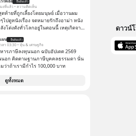
ว้ให้เธอ
ยืนยันแล้ว
จะได้เงินคืน” #ป้าเก๋าเล่ากลโกง
โมงที่แล้ว • ความคิดเห็น
โกง #อยู่อย่างยั่งยืน #Cybersecurity
สุดท้ายที่ถูกเลี้ยงโดยมนุษย์ เมื่อวานผม
ยออนไลน์
ไปดูหนังเรื่อง จดหมายรักถึงอาม่า หนัง
ดาวน์
กำลังโด่งดังทั่วโลกอยู่ในตอนนี้ เหตุเกิดจาก
โปสเตอร์หนังเรื่องนี้หลายเดือนก่อนและ
นแมน
ยืนยันแล้ว
องจีน ป๊า
 เวลา 03:30 • หุ้น & เศรษฐกิจ
๋วได้ มีเรื่องราวมีความผูกพันที่ได้ยินตั้งแต่
บริหารภาษีลงทุนนอก ฉบับอัปเดต 2569
นนอก คิดตามฐานภาษีบุคคลธรรมดา นั่น
ว่าถ้าเรามีกำไร 100,000 บาท
ดูทั้งหมด