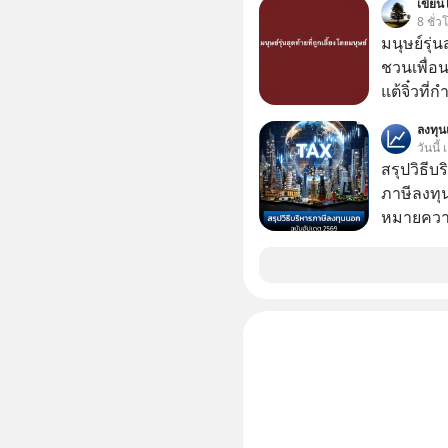
เขียนไ
ตอน “เขาบอกว่า
8 ชั่ว
#แก้เกมกล
มนุษย์รุ่น
#เตือนภั
ชวนเพื่อนๆ
แต้จิ๋วที่
ป๊าผมเห็น
ลงทุ
อยากดูมาก ด้วยเพราะว่าอากงก็มาจากเมื
วันนี้
ก็พูดแต้จิ
สรุปวิธี
เด็ก
ภาษีลงทุ
หมายความ