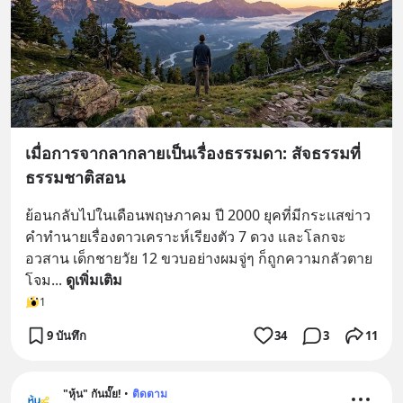
เมื่อการจากลากลายเป็นเรื่องธรรมดา: สัจธรรมที่
ธรรมชาติสอน
ย้อนกลับไปในเดือนพฤษภาคม ปี 2000 ยุคที่มีกระแสข่าว
คำทำนายเรื่องดาวเคราะห์เรียงตัว 7 ดวง และโลกจะ
อวสาน เด็กชายวัย 12 ขวบอย่างผมจู่ๆ ก็ถูกความกลัวตาย
โจม
... 
ดูเพิ่มเติม
1
9 บันทึก
34
3
11
"หุ้น" กันมั๊ย!
•
ติดตาม