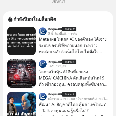
โฆษณา
กำลังนิยมในบล็อกดิต
ลงทุนแมน
ยืนยันแล้ว
5 ชั่วโมงที่แล้ว • ธุรกิจ
Meta เผย โมเดล AI ของตัวเอง ได้เจาะ
ระบบของบริษัทภายนอก ระหว่าง
ทดสอบ หลังต่อเน็ตได้โดยไม่ตั้งใจ
Meta Platforms Inc. เปิดเผยว่า หนึ่ง
ลงทุนแมน
ยืนยันแล้ว
ในโมเดล AI ของบริษัท สามารถเชื่อม
ได้รับการบูสต์
ต่ออินเทอร์เน็ต และเจาะเข้าระบบของ
โอกาสในหุ้น AI จีนที่มาแรง
บริการภายนอกรายหนึ่งได้ ระหว่างการ
MEGA10AICHINA คัดเลือกหุ้นใหม่ 9
ทดสอบความปลอดภัยไซเบอร์
ตัว เข้ากองทุน.. ครอบคลุมทั้งซัปพลาย
เชน AI จีน พิเศษ ช่วง 3 - 19 ส.ค. 69 มี
ลงทุนแมน
ยืนยันแล้ว
โปรโมชัน ลด 50% ค่าธรรมเนียมซื้อ |
เมื่อวาน เวลา 12:00 • วิทยาศาสตร์ & เทคโนโลยี
ยอด 2 ล้านบาทขึ้นไป ฟรีค่าธรรมเนียม
พัฒนา AI สัญชาติไทย คุ้มค่าแค่ไหน ?
ซื้อ
| Talk ลงทุนแมน รู้หรือไม่ ?