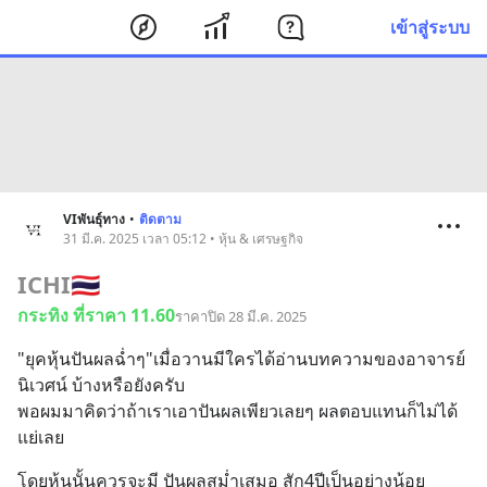
เข้าสู่ระบบ
VIพันธุ์ทาง
•
ติดตาม
31 มี.ค. 2025 เวลา 05:12 • หุ้น & เศรษฐกิจ
ICHI
🇹🇭
กระทิง ที่ราคา 11.60
ราคาปิด 28 มี.ค. 2025
"ยุคหุ้นปันผลฉ่ำๆ"เมื่อวานมีใครได้อ่านบทความของอาจารย์ 
นิเวศน์ บ้างหรือยังครับ 
พอผมมาคิดว่าถ้าเราเอาปันผลเพียวเลยๆ ผลตอบแทนก็ไม่ได้
แย่เลย
โดยหุ้นนั้นควรจะมี ปันผลสม่ำเสมอ สัก4ปีเป็นอย่างน้อย