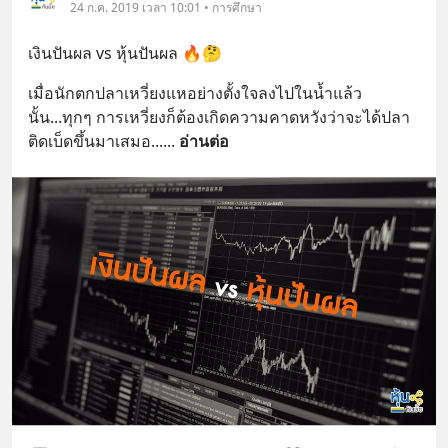
24 ก.ค. 2019 เวลา 10:01 • การศึกษา
เงินปันผล vs หุ้นปันผล 🔥🤔
เมื่อนักตกปลาเหวี่ยงแหอย่างตั้งใจลงไปในน้ำแล้ว
นั้น...ทุกๆ การเหวี่ยงก็ต้องเกิดความคาดหวังว่าจะได้ปลา
ติดเบ็ดขึ้นมาเสมอ...
... 
อ่านต่อ