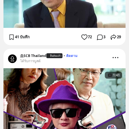
41 บันทึก
72
3
29
SCB Thailand
•
ติดตาม
ยืนยันแล้ว
ได้รับการบูสต์
1:41