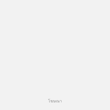
โฆษณา