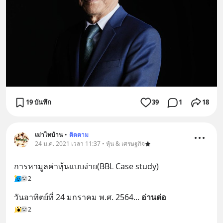
19 บันทึก
39
1
18
เม่าไทบ้าน
•
ติดตาม
24 ม.ค. 2021 เวลา 11:37 • หุ้น & เศรษฐกิจ
การหามูลค่าหุ้นแบบง่าย(BBL Case study)
2
วันอาทิตย์ที่ 24 มกราคม พ.ศ. 2564
... 
อ่านต่อ
2