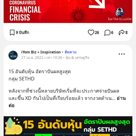
9 บันทึก
26
6
8
iYom Biz + Inspiration
•
ติดตาม
27 เม.ย. 2022 เวลา 10:36 • หุ้น & เศรษฐกิจ
15 อันดับหุ้น อัตราปันผลสูงสุด
กลุ่ม SETHD
หลังจากที่ช่วงนี้หลายบริษัทเริ่มที่จะประกาศจ่ายปันผล 
และขึ้น XD กันไปเป็นที่เรียบร้อยแล้ว จากงวดดำเน
... 
อ่าน
ต่อ