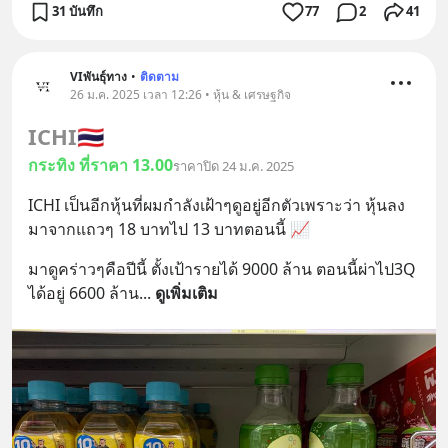
31 บันทึก
77
2
41
VIพันธุ์ทาง
•
ติดตาม
26 ม.ค. 2025 เวลา 12:26 • หุ้น & เศรษฐกิจ
ICHI
🇹🇭
กระทิง ที่ราคา 13.00
ราคาปิด 24 ม.ค. 2025
ICHI เป็นอีกหุ้นที่ผมกำลังเฝ้าๆดูอยู่อีกตัวเพราะว่า หุ้นลง
มาจากแถวๆ 18 บาทไป 13 บาทตอนนี้ 📈
มาดูคร่าวๆคือปีนี้ ตั้งเป้ารายได้ 9000 ล้าน ตอนนี้ผ่าไป3Q 
ได้อยู่ 6600 ล้าน
... 
ดูเพิ่มเติม