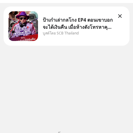
ป้าเก๋าเล่ากลโกง EP4 ตอนเขาบอก
จะได้เงินคืน เมื่อห้างดังโทรหาคุณ
บูสต์โดย SCB Thailand
วิยะดา แจ้งเรื่องเคลมสินค้าแล้ว
บอกว่าจะคืนเงิน คุณวิยะดาจะได้
เงินจริง หรือเป็นเรื่องจ้อจี้ หาคำ
ตอบได้ที่ “ป้าเก๋าเล่ากลโกง” EP4
ตอน “เขา