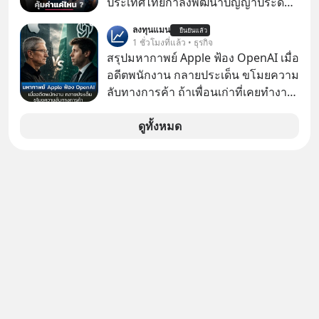
ประเทศไทยกำลังพัฒนาปัญญาประดิษฐ์
หรือ AI เป็นของตัวเอง ภายใต้ชื่อ
ลงทุนแมน
ยืนยันแล้ว
“ThaiLLM” เพื่อให้คนไทยมีโครงสร้าง
1 ชั่วโมงที่แล้ว • ธุรกิจ
พื้นฐานด้าน AI ที่เข้าใจภาษาไทย และ
สรุปมหากาพย์ Apple ฟ้อง OpenAI เมื่อ
บริบททางสังคมไทยได้เป็นอย่างดี
อดีตพนักงาน กลายประเด็น ขโมยความ
คำถามคือ การลงมือพัฒนา AI ของ
ลับทางการค้า ถ้าเพื่อนเก่าที่เคยทำงาน
ประเทศจะคุ้มค่าแค่ไหน ? และหลังจาก
ด้วยกัน ทักมาขอให้เราช่วยหาไฟล์งาน
นำ ThaiLLM มาใช้จริง จะเกิดอะไรขึ้น
เก่าที่เขาเคยทำไว้ ตอนยังอยู่บริษัท
ดูทั้งหมด
กับสังคมไทย ธุรกิจไทย และเศรษฐกิจ
เดียวกัน
ไทยบ้าง ? ร่วมวิเคราะห์เรื่องนี้ผ่านมุม
มองของ ดร.อภิวดี ปิยธรรมรงค์ ผู้
เชี่ยวชาญอาวุโสด้านบูรณาการข้อมูล
และปัญญาประดิษฐ์ และคุณปฏิภาณ
ประเสริฐสม ผู้จัดการโครงการ
ThaiLLM