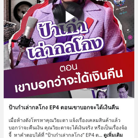
ป้าเก๋าเล่ากลโกง EP4 ตอนเขาบอกจะได้เงินคืน
เมื่อห้างดังโทรหาคุณวิยะดา แจ้งเรื่องเคลมสินค้าแล้ว
บอกว่าจะคืนเงิน คุณวิยะดาจะได้เงินจริง หรือเป็นเรื่องจ้อ
จี้  หาคำตอบได้ที่ “ป้าเก๋าเล่ากลโกง” EP4 ต
... 
ดูเพิ่มเติม