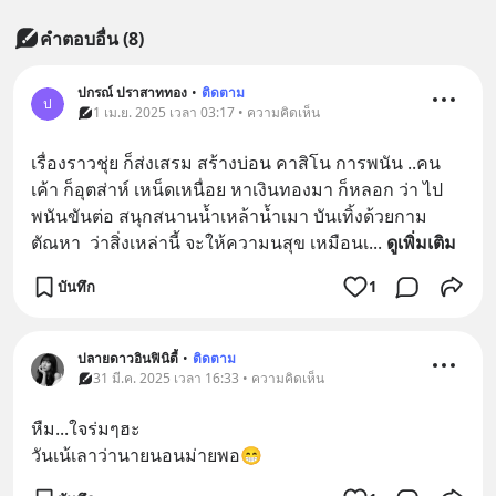
คำตอบอื่น
(
8
)
ปกรณ์ ปราสาททอง
•
ติดตาม
ป
1 เม.ย. 2025 เวลา 03:17 • ความคิดเห็น
เรื่องราวชุ่ย ก็ส่งเสรม สร้างบ่อน คาสิโน การพนัน ..คน
เค้า ก็อุตส่าห์ เหน็ดเหนื่อย หาเงินทองมา ก็หลอก ว่า ไป
พนันขันต่อ สนุกสนานน้ำเหล้าน้ำเมา บันเทิ้งด้วยกาม
ตัณหา  ว่าสิ่งเหล่านี้ จะให้ความนสุข เหมือนเ
... 
ดูเพิ่มเติม
บันทึก
1
ปลายดาวอินฟินิตี้
•
ติดตาม
31 มี.ค. 2025 เวลา 16:33 • ความคิดเห็น
หืม...ใจร่มๆฮะ
วันเน้เลาว่านายนอนม่ายพอ😁