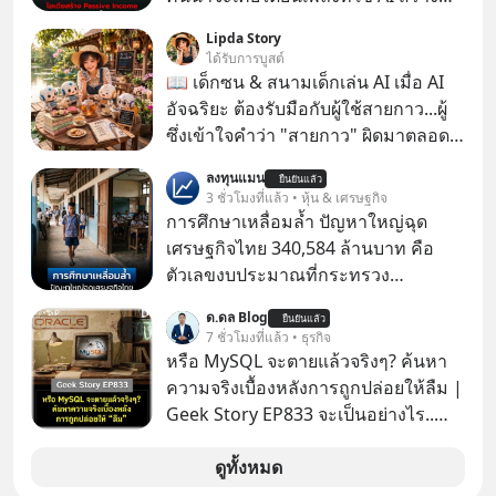
ผ่านหูกันมาบ้าง เช่น เพลง “ไม่มีใคร
Lipda Story
รู้ตัวเรา” จากช่องชื่อว่า UNHEARD
ได้รับการบูสต์
MUSIC ที่ตอนนี้มียอดรับชมกว่า 26
📖 เด็กซน & สนามเด็กเล่น AI เมื่อ AI
ล้านครั้งแล้ว
อัจฉริยะ ต้องรับมือกับผู้ใช้สายกาว...ผู้
ซึ่งเข้าใจคำว่า "สายกาว" ผิดมาตลอด
เกือบปี 🤣
ลงทุนแมน
ยืนยันแล้ว
3 ชั่วโมงที่แล้ว • หุ้น & เศรษฐกิจ
การศึกษาเหลื่อมล้ำ ปัญหาใหญ่ฉุด
เศรษฐกิจไทย 340,584 ล้านบาท คือ
ตัวเลขงบประมาณที่กระทรวง
ศึกษาธิการ ได้รับจัดสรรในงบประมาณ
ด.ดล Blog
ยืนยันแล้ว
รายจ่ายประจำปี 2568 ซึ่งมากที่สุดเป็น
7 ชั่วโมงที่แล้ว • ธุรกิจ
อันดับ 2 รองจากกระทรวงการคลัง
หรือ MySQL จะตายแล้วจริงๆ? ค้นหา
ความจริงเบื้องหลังการถูกปล่อยให้ลืม |
Geek Story EP833 จะเป็นอย่างไร..
เมื่อซอฟต์แวร์ฟรีที่หล่อเลี้ยงเว็บไซต์
กว่าครึ่งโลก ถูกมหาเศรษฐีคู่แข่งทุ่มเงิน
ดูทั้งหมด
ซื้อกิจการไป? นี่คือเรื่องจริงของ