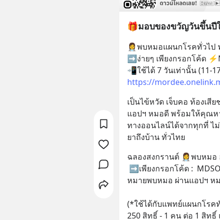
🎁มอบของขวัญวันขึ้นปี
👩‍⚕️พบหมอแผนกโรคทั่วไป 
➡️ง่ายๆ เพียงกรอกโค้
https://mordee.onelink
เป็นไข้หวัด เจ็บคอ ท้องเส
แอปฯ หมอดี พร้อมให้คุณห
ทางออนไลน์ได้จากทุกที่ ไม
ยาถึงบ้าน ทั่วไทย
ฉลองสงกรานต์ 👩‍⚕️พบหมอ 
 ➡️เพียงกรอกโค้ด :  MDSONGKRAN ในขั้นตอนชำระเงิน เมื่อทำนัด
หมายพบหมอ ผ่านแอปฯ หมอ
(*ใช้ได้กับแพทย์แผนกโรคทั่
250 สิทธิ์ - 1 คน ต่อ 1 สิทธ