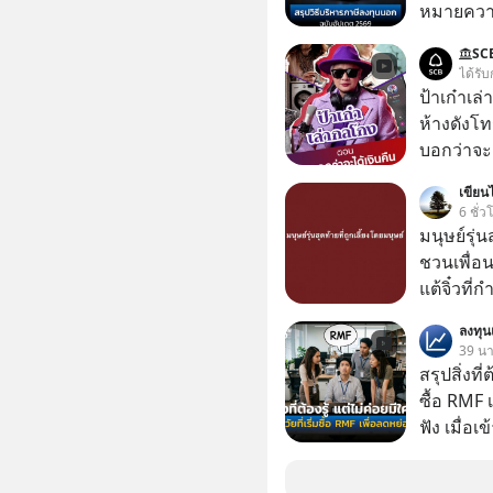
หมายความ
SC
ได้รับ
ป้าเก๋าเล
ห้างดังโท
บอกว่าจะค
เรื่องจ้อจี้ หาคำตอบได้ที่ “ป้าเก๋าเล่ากลโกง” EP4
เขียนไ
ตอน “เขาบอกว่า
6 ชั่ว
#แก้เกมกล
มนุษย์รุ่น
#เตือนภั
ชวนเพื่อนๆ
แต้จิ๋วที่
ป๊าผมเห็น
ลงทุ
อยากดูมาก ด้วยเพราะว่าอากงก็มาจากเมื
39 นาท
ก็พูดแต้จิ
สรุปสิ่งที่
เด็ก
ซื้อ RMF 
ฟัง เมื่อเ
ภาษี หลายคนมักได้รับคำแนะนำให้ลงทุนใน RMF
เพราะนอก