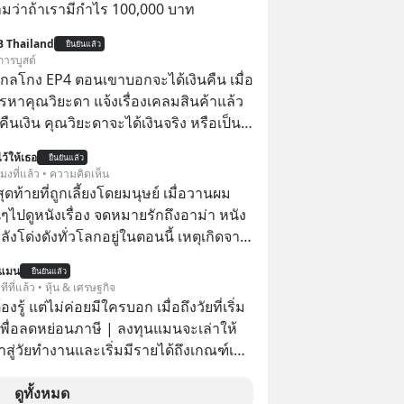
ว่าถ้าเรามีกำไร 100,000 บาท
B Thailand
ยืนยันแล้ว
การบูสต์
่ากลโกง EP4 ตอนเขาบอกจะได้เงินคืน เมื่อ
รหาคุณวิยะดา แจ้งเรื่องเคลมสินค้าแล้ว
ืนเงิน คุณวิยะดาจะได้เงินจริง หรือเป็น
ว้ให้เธอ
ยืนยันแล้ว
จะได้เงินคืน” #ป้าเก๋าเล่ากลโกง
โมงที่แล้ว • ความคิดเห็น
โกง #อยู่อย่างยั่งยืน #Cybersecurity
สุดท้ายที่ถูกเลี้ยงโดยมนุษย์ เมื่อวานผม
ยออนไลน์
ไปดูหนังเรื่อง จดหมายรักถึงอาม่า หนัง
กำลังโด่งดังทั่วโลกอยู่ในตอนนี้ เหตุเกิดจาก
โปสเตอร์หนังเรื่องนี้หลายเดือนก่อนและ
นแมน
ยืนยันแล้ว
องจีน ป๊า
ีที่แล้ว • หุ้น & เศรษฐกิจ
๋วได้ มีเรื่องราวมีความผูกพันที่ได้ยินตั้งแต่
ต้องรู้ แต่ไม่ค่อยมีใครบอก เมื่อถึงวัยที่เริ่ม
เพื่อลดหย่อนภาษี | ลงทุนแมนจะเล่าให้
ข้าสู่วัยทำงานและเริ่มมีรายได้ถึงเกณฑ์เสีย
จากจะช่วยลดหย่อนภาษีได้แล้ว ยังเป็น
ดูทั้งหมด