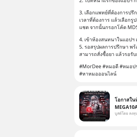
2. ไปที่หน้าแรกของแอปฯ 
3. เลือกแพทย์ที่ต้องการปร
เวลาที่ต้องการ แล้วเลือกร
แชต จากนั้นกรอกโค้ด MDSO
4. เข้าห้องสนทนาในแอปฯ เ
5. รอสรุปผลการปรึกษา พร้
สามารถสั่งซื้อยา แล้วรอรับย
#MorDee #หมอดี #หมอปร
#หาหมอออนไลน์
โอกาสในหุ
MEGA10AIC
บูสต์โดย ลงท
กองทุน.. 
พิเศษ ช่วง 3 - 19 ส.ค. 69 มีโปรโมชัน ลด
50% ค่าธร
ไป ฟรีค่า