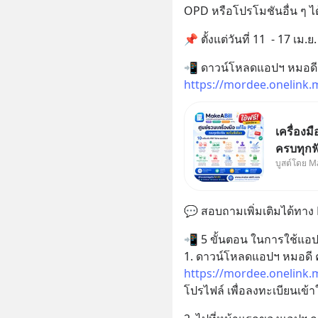
OPD หรือโปรโมชันอื่น ๆ ได
📌 ตั้งแต่วันที่ 11  - 17 เม.ย.
https://mordee.onelink
เครื่องม
ครบทุกฟั
บูสต์โดย M
วันนี้ไ
การส่งเ
ใบกำกับ
💬 สอบถามเพิ่มเติมได้ทา
ราชการ
📲 5 ขั้นตอน ในการใช้แอปฯ
https://mordee.onelink
โปรไฟล์ เพื่อลงทะเบียนเข้า