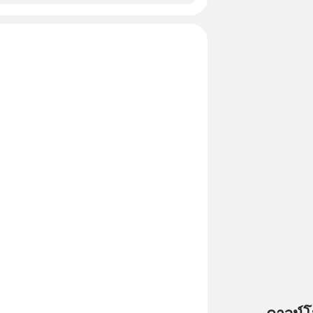
สร้างความมั่งคั่งระยะยาว แต่น้อยคน
ว่า ถ้าลงทุนใน RMF ควรรู้ อะไรบ้าง
ไหน ทำอย่างไร ถึงจะดีกับเรา แล้วเรา
มูลอะไรเกี่ยวกับ RMF บ้าง เพื่อให้นำไปใช้
ต่อได้จริง ๆ ลงทุนแมนจะเล่าให้ฟัง