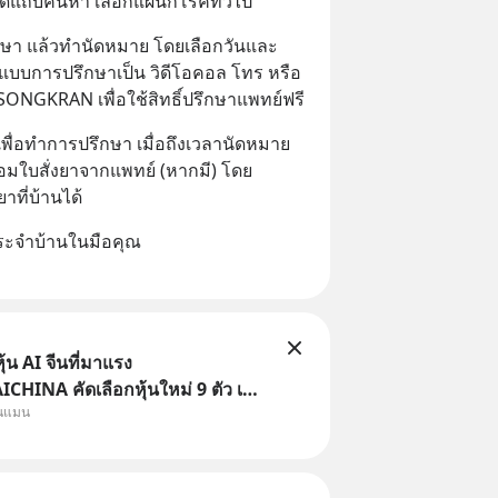
กดแถบค้นหา เลือกแผนกโรคทั่วไป
ึกษา แล้วทำนัดหมาย โดยเลือกวันและ
ูปแบบการปรึกษาเป็น วิดีโอคอล โทร หรือ 
NGKRAN เพื่อใช้สิทธิ์ปรึกษาแพทย์ฟรี
พื่อทำการปรึกษา เมื่อถึงเวลานัดหมาย
อมใบสั่งยาจากแพทย์ (หากมี) โดย
าที่บ้านได้
ะจำบ้านในมือคุณ 
้น AI จีนที่มาแรง
HINA คัดเลือกหุ้นใหม่ 9 ตัว เข้า
ุนแมน
ครอบคลุมทั้งซัปพลายเชน AI จีน
รมเนียมซื้อ | ยอด 2 ล้านบาทขึ้น
ธรร