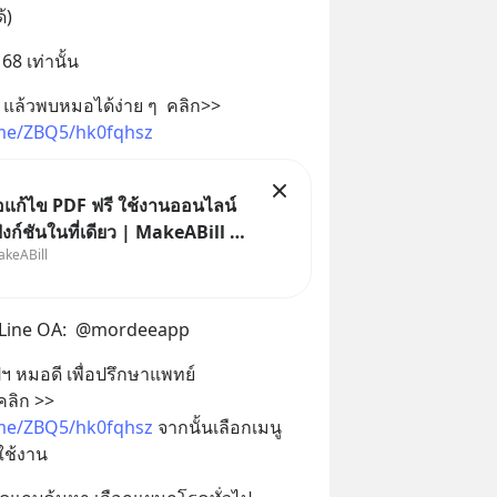
้)
 68 เท่านั้น
📲 ดาวน์โหลดแอปฯ หมอดี แล้วพบหมอได้ง่าย ๆ  คลิก>>  
.me/ZBQ5/hk0fqhsz
ือแก้ไข PDF ฟรี ใช้งานออนไลน์
งก์ชันในที่เดียว | MakeABill ทุก
akeABill
ฟล์ PDF กลายเป็นมาตรฐานสำหรับ
อกสาร ไม่ว่าจะเป็นใบเสนอราคา
ภาษี สัญญา รายงาน หรือเอกสาร
ง Line OA:  @mordeeapp
 แต่หลายค
 หมอดี เพื่อปรึกษาแพทย์ 
1. ดาวน์โหลดแอปฯ หมอดี คลิก >> 
.me/ZBQ5/hk0fqhsz
 จากนั้นเลือกเมนู
ใช้งาน