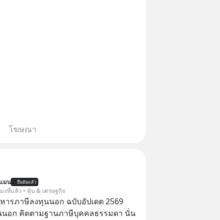
โฆษณา
นแมน
ยืนยันแล้ว
โมงที่แล้ว • หุ้น & เศรษฐกิจ
บริหารภาษีลงทุนนอก ฉบับอัปเดต 2569
นนอก คิดตามฐานภาษีบุคคลธรรมดา นั่น