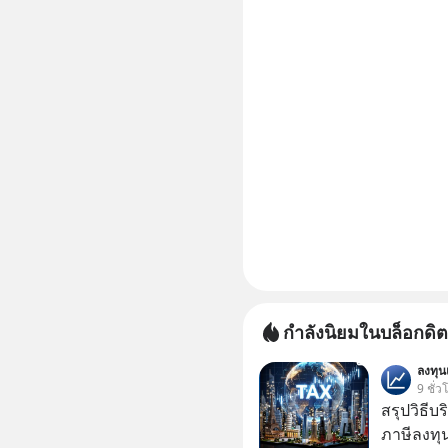
กำลังนิยมในบล็อกดิต
ลงทุ
9 ชั่ว
สรุปวิธี
ภาษีลงทุ