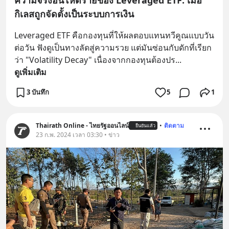
กิเลสถูกจัดตั้งเป็นระบบการเงิน
Leveraged ETF คือกองทุนที่ให้ผลตอบแทนทวีคูณแบบวัน
ต่อวัน ฟังดูเป็นทางลัดสู่ความรวย แต่มันซ่อนกับดักที่เรียก
ว่า "Volatility Decay" เนื่องจากกองทุนต้องปร
... 
ดูเพิ่มเติม
3 บันทึก
5
1
Thairath Online - ไทยรัฐออนไลน์
•
ติดตาม
ยืนยันแล้ว
23 ก.พ. 2024 เวลา 03:30 • ข่าว