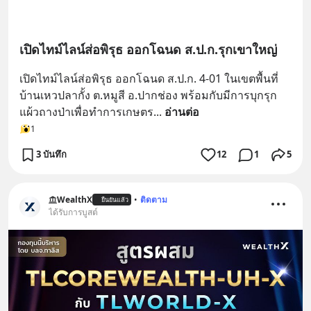
เปิดไทม์ไลน์ส่อพิรุธ ออกโฉนด ส.ป.ก.รุกเขาใหญ่
เปิดไทม์ไลน์ส่อพิรุธ ออกโฉนด ส.ป.ก. 4-01 ในเขตพื้นที่
บ้านเหวปลากั้ง ต.หมูสี อ.ปากช่อง พร้อมกับมีการบุกรุก
แผ้วถางป่าเพื่อทำการเกษตร
... 
อ่านต่อ
1
3 บันทึก
12
1
5
WealthX
•
ติดตาม
ยืนยันแล้ว
ได้รับการบูสต์