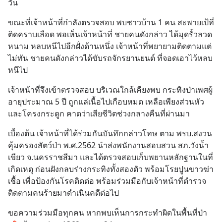
วัน
ขณะที่เจ้าหน้าที่กำลังตรวจสอบ พบชาวบ้าน 1 คน สะพายเป้ที่
ติดคราบเลือด พอเห็นเจ้าหน้าที่ ชายคนดังกล่าว ได้มุดรั้วลวด
หนาม หลบหนีไปอีกฝั่งด้านหนึ่ง เจ้าหน้าที่พยายามติดตามแต่
ไม่ทัน ชายคนดังกล่าวได้ขับรถจักรยานยนต์ ที่จอดเอาไว้หลบ
หนีไป
เจ้าหน้าที่จึงเข้าตรวจสอบ บริเวณใกล้เคียงพบ กระทิงป่าเพศผู้ 
อายุประมาณ 5 ปี ถูกแล่เนื้อไปเกือบหมด เหลือเพียงส่วนหัว
และโครงกระดูก คาดว่าเสียชีวิตช่วงกลางคืนที่ผ่านมา
เบื้องต้น เจ้าหน้าที่ได้ร่วมกันบันทึกกล่าวโทษ ตาม พรบ.สงวน
คุ้มครองสัตว์ป่า พ.ศ.2562 นำส่งพนักงานสอบสวน สภ.วังน้ำ
เขียว จ.นครราชสีมา และได้ตรวจสอบเก็บพยานหลักฐานในที่
เกิดเหตุ ก่อนฝังกลบร่างกระทิงทั้งสองตัว พร้อมโรยปูนขาวฆ่า
เชื้อ เพื่อป้องกันโรคติดต่อ พร้อมร่วมมือกับเจ้าหน้าที่ตำรวจ 
ติดตามคนร้ายมาดำเนินคดีต่อไป
ขอความร่วมมือทุกคน หากพบเห็นการกระทำผิดในพื้นที่ป่า