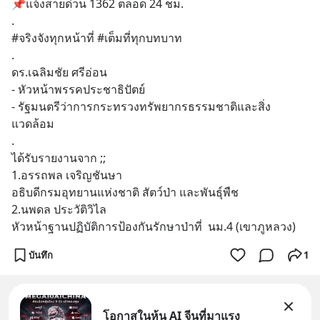
📌แจ้งสายด่วน 1362 ตลอด 24 ชม.
.
#จริงจังทุกหน้าที่ #เต็มที่ทุกบทบาท
.
ดร.เฉลิมชัย ศรีอ่อน
- หัวหน้าพรรคประชาธิปัตย์
- รัฐมนตรีว่าการกระทรวงทรัพยากรธรรมชาติและสิ่ง
แวดล้อม
.
ได้รับรายงานจาก ;;
1.อรรถพล เจริญชันษา
อธิบดีกรมอุทยานแห่งชาติ สัตว์ป่า และพันธุ์พืช
2.นพดล ประวัติวิไล
หัวหน้าฐานปฏิบัติการป้องกันรักษาป่าที่  นม.4 (เขาภูหลวง)
บันทึก
1
โอกาสในหุ้น AI จีนที่มาแรง