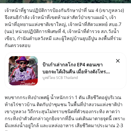
เจ้าหน้าที่ฐานปฏิบัติการป้องกันรักษาป่าที่ นม 4 (เขาภูหลวง) 
จึงสนธิกำลัง เจ้าหน้าที่เขตห้ามล่าสัตว์ป่าเขาแผงม้า, เจ้า
หน้าที่อุทยานแห่งชาติเขาใหญ่, เจ้าหน้าที่สัตวแพทย์ สบอ.7 
(นม) หน่วยปฏิบัติการพิเศษที่ 4, เจ้าหน้าที่ตำรวจ สภ.วังน้ำ
เขียว, กำนันตำบลวังหมี และผู้ใหญ่บ้านยุบอีปูน ลงพื้นที่ร่วม
กันตรวจสอบ
ป้าเก๋าเล่ากลโกง EP4 ตอนเขา
บอกจะได้เงินคืน เมื่อห้างดังโทร
บูสต์โดย SCB Thailand
หาคุณวิยะดา แจ้งเรื่องเคลมสินค้า
แล้วบอกว่าจะคืนเงิน คุณวิยะดา
จะได้เงินจริง หรือเป็นเรื่องจ้อจี้ หา
พบซากกระทิงป่าเพศผู้ น้ำหนักกว่า 1 ตัน เสียชีวิตอยู่บริเวณ
คำตอบได้ที่ “ป้าเก๋าเล่ากลโกง”
ท้ายไร่ชาวบ้าน ติดกับป่าชุมชน ในพื้นที่ป่าสงวนแห่งชาติป่า
EP4 ตอน “เขา
เขาภูหลวง วิถีกระสุนไม่ทราบชนิดที่ตัวของกระทิง คาดว่า
กระทิงป่าตัวดังกล่าวถูกยิงจากที่อื่น แต่เดินมาตายจุดนี้ เพราะ
มีแหล่งน้ำอยู่ใกล้ และแหล่งอาหาร เสียชีวิตมาประมาณ 2-3 