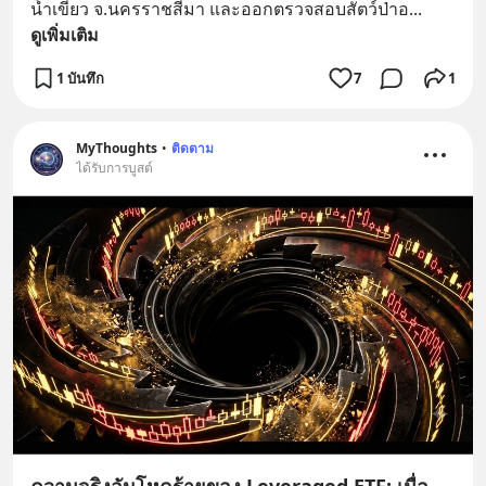
น้ำเขียว จ.นครราชสีมา และออกตรวจสอบสัตว์ป่าอ
... 
ดูเพิ่มเติม
1 บันทึก
7
1
MyThoughts
•
ติดตาม
ได้รับการบูสต์
ความจริงอันโหดร้ายของ Leveraged ETF: เมื่อ