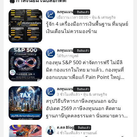
กำลังนิยมในบล็อกดิต
ลงทุนแมน
ยืนยันแล้ว
เมื่อวาน เวลา 08:00 • หุ้น & เศรษฐกิจ
รู้จัก 4 เครื่องมือการเงินพื้นฐาน ที่มนุษย์
เงินเดือนไม่ควรมองข้าม
ลงทุนแมน
ยืนยันแล้ว
ได้รับการบูสต์
กองทุน S&P 500 ค่าจัดการฟรี ไม่มีลิ
มิต กองแรกในไทย มาแล้ว.. กองทุนที่
ออกแบบมาเพื่อแก้ Pain Point ใหญ่
ของนักลงทุนไทยพร้อมกัน 3 เรื่อง
ลงทุนแมน
ยืนยันแล้ว
3 ชั่วโมงที่แล้ว • หุ้น & เศรษฐกิจ
สรุปวิธีบริหารภาษีลงทุนนอก ฉบับ
อัปเดต 2569 ภาษีลงทุนนอก คิดตาม
ฐานภาษีบุคคลธรรมดา นั่นหมายความ
ว่าถ้าเรามีกำไร 100,000 บาท
ด.ดล Blog
ยืนยันแล้ว
4 ชั่วโมงที่แล้ว • ยานยนต์