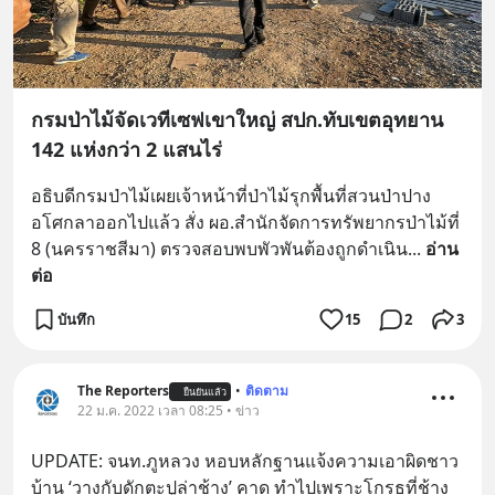
กรมป่าไม้จัดเวทีเซฟเขาใหญ่ สปก.ทับเขตอุทยาน
142 แห่งกว่า 2 แสนไร่
อธิบดีกรมป่าไม้เผยเจ้าหน้าที่ป่าไม้รุกพื้นที่สวนป่าปาง
อโศกลาออกไปแล้ว สั่ง ผอ.สำนักจัดการทรัพยากรป่าไม้ที่ 
8 (นครราชสีมา) ตรวจสอบพบพัวพันต้องถูกดำเนิน
... 
อ่าน
ต่อ
บันทึก
15
2
3
The Reporters
•
ติดตาม
ยืนยันแล้ว
22 ม.ค. 2022 เวลา 08:25 • ข่าว
UPDATE: จนท.ภูหลวง หอบหลักฐานแจ้งความเอาผิดชาว
บ้าน ‘วางกับดักตะปูล่าช้าง’ คาด ทำไปเพราะโกรธที่ช้าง