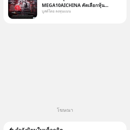
MEGA10AICHINA คัดเลือกหุ้น
บูสต์โดย ลงทุนแมน
ใหม่ 9 ตัว เข้ากองทุน.. ครอบคลุม
ทั้งซัปพลายเชน AI จีน พิเศษ ช่วง
3 - 19 ส.ค. 69 มีโปรโมชัน ลด
50% ค่าธรรมเนียมซื้อ | ยอด 2
ล้านบาทขึ้นไป ฟรีค่าธรร
โฆษณา