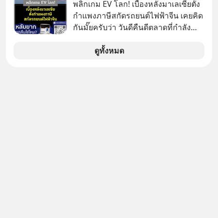
พลิกเกม EV โลก! เบื้องหลังมาเลเซียตั้ง
กำแพงภาษีสกัดรถยนต์ไฟฟ้าจีน เคยคิด
กันมั๊ยครับว่า วันดีคืนดีตลาดที่กำลัง
เติบโตพุ่งทะยาน จะถูกมือมืดเตะตัดขา
จนหน้าทิ่มแบบไม่ทันตั้งตัว…
ดูทั้งหมด