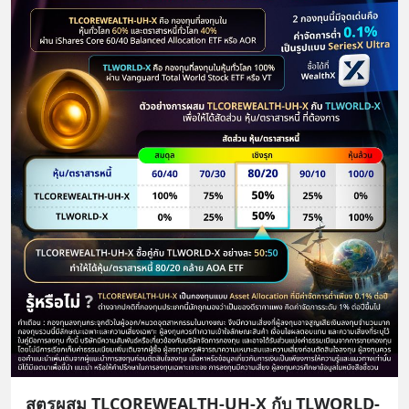
สูตรผสม TLCOREWEALTH-UH-X กับ TLWORLD-