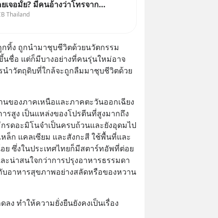
คยเจอมั้ย? มีคนอ้างว่าโทรจาก
CB Thailand
บอกว่าบัญชีมีปัญหา แล้วให้กด
นนี่ หรือสแกนคิวอาร์โค้ดทันที มา
ก๋าเล่ากลโกง” เพื่อรู้ทันมุกหลอก
ือบ) ถูกทิ้ง ถูกนำมาชุบชีวิตด้วยนวัตกรรม
ราบ
ึ้นชื่อ แต่ก็มีบางอย่างที่คนรุ่นใหม่อาจ
นำวัตถุดิบที่ใกล้จะถูกลืมมาชุบชีวิตด้วย
พื้นบ้านของภาคเหนือและภาคตะวันออกเฉียง
ารสูง เป็นแหล่งของโปรตีนที่สูงมากถึง 
ีกรดอะมิโนจำเป็นครบถ้วนและยังอุดมไป
ล็ก แคลเซียม และสังกะสี ใช้พื้นที่และ
ย ซึ่งในประเทศไทยก็มีสตาร์ทอัพที่ต่อย
และน่าสนใจกว่าการปรุงอาหารธรรมดา 
ู่กับอาหารสุขภาพอย่างสลัดหรือของหวาน
ลง ทำให้ความยั่งยืนยังคงเป็นเรื่อง