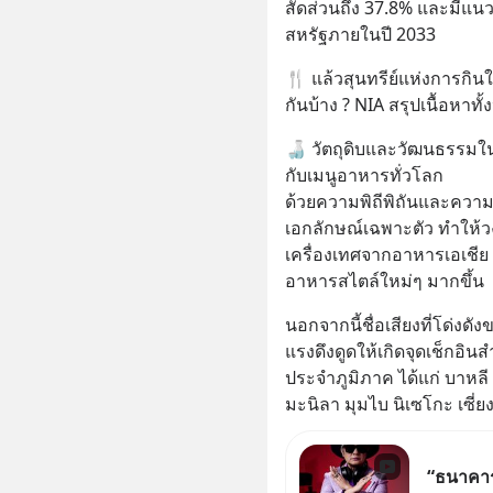
สัดส่วนถึง 37.8% และมีแนว
สหรัฐภายในปี 2033
🍴 แล้วสุนทรีย์แห่งการกิน
กันบ้าง ? NIA สรุปเนื้อหาท
🍶 วัตถุดิบและวัฒนธรรมใน
กับเมนูอาหารทั่วโลก
ด้วยความพิถีพิถันและความใ
เอกลักษณ์เฉพาะตัว ทำให้
เครื่องเทศจากอาหารเอเชี
อาหารสไตล์ใหม่ๆ มากขึ้น
นอกจากนี้ชื่อเสียงที่โด่งดัง
แรงดึงดูดให้เกิดจุดเช็กอิน
ประจำภูมิภาค ได้แก่ บาหลี ป
มะนิลา มุมไบ นิเซโกะ เซี่
“ธนาคารจ