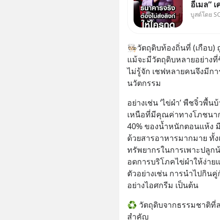
อีเมล” เ
บูสต์โดย S
ธนาคาร 
ลิงก์โน่
ฟัง “ป้าเ
🧑🏻‍🍳วัตถุดิบท้องถิ่นที่ (เก
ลวงในค
แม้จะมีวัตถุดิบหลายอย่างที่ข
ไม่รู้จัก เชฟหลายคนจึงมีการ
นวัตกรรม
อย่างเช่น ‘ไข่ผำ’ พืชจิ๋ว
เหนือที่มีคุณค่าทางโภชนาก
40% ของน้ำหนักตอนแห้ง ม
ด้วยสารอาหารมากมาย ทั้งเห
ทรัพยากรในการเพาะปลูกน้อ
อดการบริโภคไข่ผำให้ง่าย
ตัวอย่างเช่น การนำไปกินค
อย่างไอศกรีม เป็นต้น
♻ วัตถุดิบจากธรรมชาติที่ลด
สำคัญ