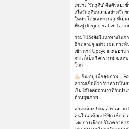
เพราะ ‘วัตถุดิบ’ คือตัวแปร
เมื่อวัตถุดิบหลายอย่างเริ่ม
ใหม่ๆ โดยเฉพาะกลุ่มที่เป็
ฟื้นฟู (Regenerative Farm
รวมไปถึงยังมีแนวทางในการเ
อีกหลายๆ อย่าง เช่น การหั
เข้า การ Upcycle เศษอาหา
จาน ก็เป็นกิจกรรมช่วยลดข
โลก
💪🏻 กิน-อยู่-เพื่อสุขภาพ ⎯
ความเชื่อที่ว่า ‘อาหารเป็นย
เริ่มใส่ใจต่ออาหารที่รั
ด้านสุขภาพ
สอดคล้องกับผลสำรวจจาก N
คนในเอเชียแปซิฟิก เชื่อว
โดยการเลือกบริโภคอาหารนั