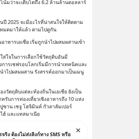
โน้มว่าจะเติบโตถึง 6.2 ล้านล้านดอลลาร์
ในปี 2025 จะมีอะไรที่น่าสนใจให้ติดตาม
ั้งหมดมาให้แล้ว ตามไปดูกัน
อาหารเอเชีย เริ่มถูกนำไปผสมผสานเข้า
ส่ใจในการเลือกใช้วัตถุดิบอันมี
วงการเชฟรอบโลกเริ่มมีการนำเทคนิคและ
ย นำไปผสมผสาน รังสรรค์ออกมาเป็นเมนู
ของวัตถุดิบแต่ละท้องถิ่นในเอเชีย ยังเป็น
สำหรับการท่องเที่ยวเชิงอาหารถึง 10 แห่ง
ูซาน เชจู โฮจิมินห์ กัวลาลัมเปอร์ 
ยงไฮ้ และแทสมาเนีย
ริง ต้องไม่ส่งลิงก์ทาง SMS หรือ