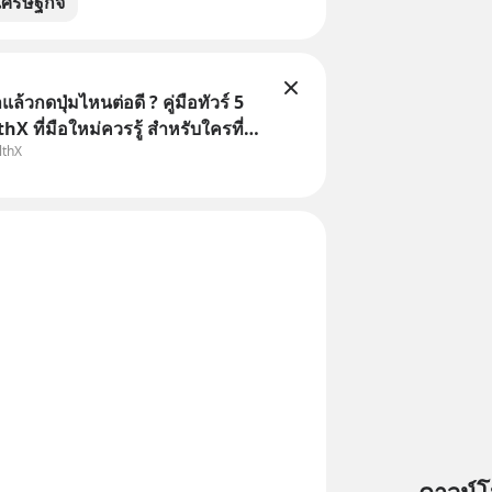
เศรษฐกิจ
ล้วกดปุ่มไหนต่อดี ? คู่มือทัวร์ 5
hX ที่มือใหม่ควรรู้ สำหรับใครที่
lthX
อปมา แต่ยังงง ๆ ไม่รู้ว่าต้องกดปุ่ม
านโพสต์นี้เลย WealthX จะขอพาไป
ทัวร์ 5 เมนูหลัก ที่จะทำให้คุ