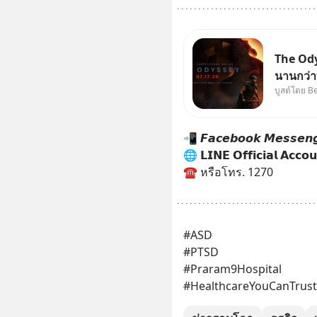
The Ody
นานกว่าท
บูสต์โดย B
บ้านจริ
264.1
📲 𝙁𝙖𝙘𝙚𝙗𝙤𝙤𝙠 𝙈𝙚𝙨𝙨𝙚𝙣𝙜
🌐 𝗟𝗜𝗡𝗘 𝗢𝗳𝗳𝗶𝗰𝗶𝗮𝗹 𝗔𝗰𝗰𝗼𝘂
☎️ หรือโทร. 1270
#ASD 
#PTSD
#Praram9Hospital 
#HealthcareYouCanTrust