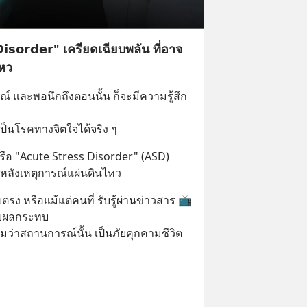
𝘀 𝗗𝗶𝘀𝗼𝗿𝗱𝗲𝗿" เครียดเฉียบพลัน ที่อาจ
ไหว
์ และพอนึกถึงตอนนั้น ก็จะมีความรู้สึก
ป็นโรคทางจิตใจได้จริง ๆ
รือ "Acute Stress Disorder" (ASD)
งหลังเหตุการณ์แผ่นดินไหว
ยตรง หรือแม้แต่คนที่ รับรู้ผ่านข่าวสาร 📺 
ับผลกระทบ
่าสถานการณ์นั้น เป็นภัยคุกคามชีวิต 