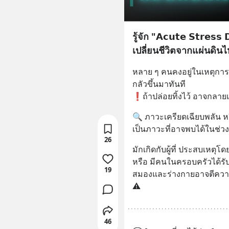
รู้จัก "𝗔𝗰𝘂𝘁𝗲 𝗦𝘁𝗿𝗲𝘀
เปลี่ยนชีวิตจากแผ่นดิน
หลาย ๆ คนคงอยู่ในเหตุการณ
กลัวขึ้นมาทันที
❗ถ้าปล่อยทิ้งไว้ อาจกลายเ
🔍 ภาวะเครียดเฉียบพลัน ห
เป็นภาวะที่อาจพบได้ในช่ว
26
มักเกิดกับผู้ที่ ประสบเหตุโด
หรือ มีคนในครอบครัวได้ร
19
สมองและร่างกายอาจตีความว
⚠️
46