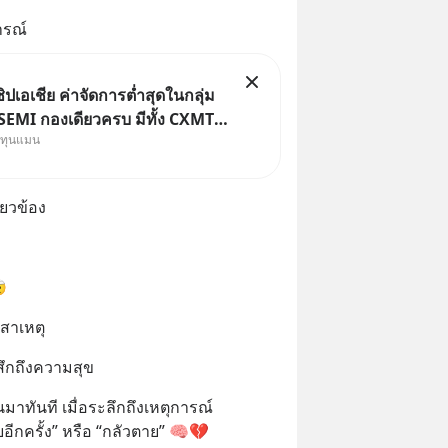
ารณ์
ิปเอเชีย ค่าจัดการต่ำสุดในกลุ่ม
EMI กองเดียวครบ มีทั้ง CXMT
งทุนแมน
TSMC จากไต้หวัน SK Hynix จาก
้ Kioxia จากญี่ปุ่น
่ยวข้อง

สาเหตุ
สึกถึงความสุข
้นมาทันที เมื่อระลึกถึงเหตุการณ์
้ายอีกครั้ง” หรือ “กลัวตาย” 🧠💔