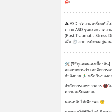
1
⚠️ ASD ≠ ความเครียดทั่วไ
ภาวะ ASD รุนแรงกว่าความ
(Post-Traumatic Stress Di
เมื่อ ⏱️ อาการยังคงอยู่นานเ
🛠 [วิธีดูแลตนเองเบื้องต้น]
ลองทบทวนว่า เคยจัดการความ
กำลังกาย 🏃‍♂️ หรือกินของอ
จำกัดการเสพข่าวสาร 📵ไม่
ความเครียดสะสม
นอนหลับให้เพียงพอ 😴
พยายามใช้ชีวิตใกล้เคียงปก