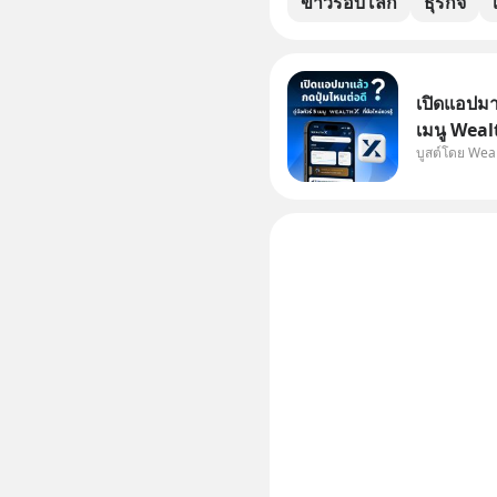
ข่าวรอบโลก
ธุรกิจ
เปิดแอปมาแ
เมนู Wealt
บูสต์โดย Wea
เพิ่งโหลดแ
ไหนต่อ อ่