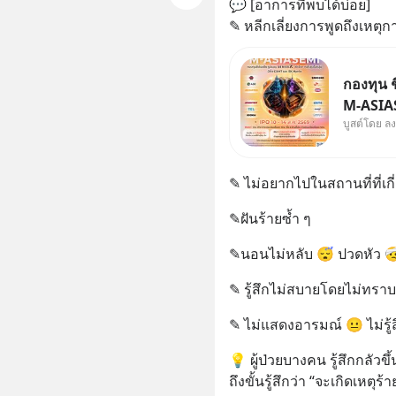
💬 [อาการที่พบได้บ่อย]
✎ หลีกเลี่ยงการพูดถึงเหตุก
กองทุน ช
M-ASIAS
บูสต์โดย ล
จากจีน 
เกาหลีใต
✎ ไม่อยากไปในสถานที่ที่เกี
✎ฝันร้ายซ้ำ ๆ
✎นอนไม่หลับ 😴 ปวดหัว 
✎ รู้สึกไม่สบายโดยไม่ทราบ
✎ ไม่แสดงอารมณ์ 😐 ไม่รู้
💡 ผู้ป่วยบางคน รู้สึกกลัวขึ
ถึงขั้นรู้สึกว่า “จะเกิดเหตุร