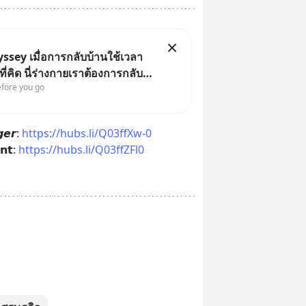
ssey เมื่อการกลับบ้านใช้เวลา
ี่คิด นี่ร่างกายเราต้องการกลับ
efore you go
งหรือ (SPOILED ALERT!!!) 🔥
𝙚𝙧: 
https://hubs.li/Q03ffXw-0
𝗻𝘁: 
https://hubs.li/Q03ffZFl0