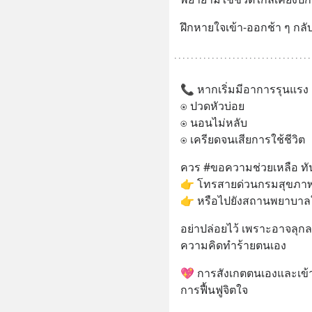
ฝึกหายใจเข้า-ออกช้า ๆ กลับ
📞 หากเริ่มมีอาการรุนแรง
⍟ ปวดหัวบ่อย
⍟ นอนไม่หลับ
⍟ เครียดจนเสียการใช้ชีวิต
ควร #ขอความช่วยเหลือ ทั
👉 โทรสายด่วนกรมสุขภาพ
👉 หรือไปยังสถานพยาบาลใ
อย่าปล่อยไว้ เพราะอาจลุกล
ความคิดทำร้ายตนเอง
💖 การสังเกตตนเองและเข้
การฟื้นฟูจิตใจ