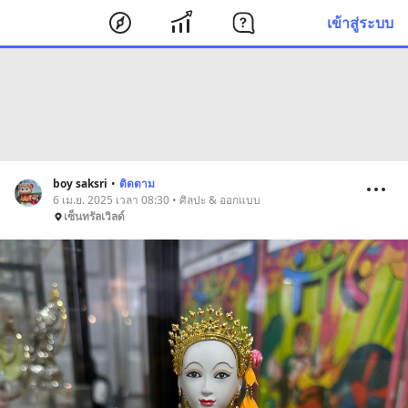
เข้าสู่ระบบ
boy saksri
•
ติดตาม
6 เม.ย. 2025 เวลา 08:30 • ศิลปะ & ออกแบบ
เซ็นทรัลเวิลด์