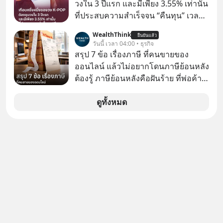
ซื้อ
วงใน 3 ปีแรก และมีเพียง 3.55% เท่านั้น
ที่ประสบความสำเร็จจน “คืนทุน” เวลา
มองเข้าไปในวงการ K-POP เรามักจะ
WealthThink
ยืนยันแล้ว
เห็นภาพความสำเร็จที่หรูหรา คอนเสิร์ต
วันนี้ เวลา 04:00 • ธุรกิจ
สเกลใหญ่ระดับสเตเดียม และยอดขา
สรุป 7 ข้อ เรื่องภาษี ที่คนขายของ
ยอัลบัมถล่มทลายจากวงตัวท็อปอย่าง
ออนไลน์ แล้วไม่อยากโดนภาษีย้อนหลัง
BTS, BLACKPINK หรือ SEVENTEEN
ต้องรู้ ภาษีย้อนหลังคือฝันร้าย ที่พ่อค้า
แม่ค้าคนไหนก็คงไม่อยากพบเจอ
ดูทั้งหมด