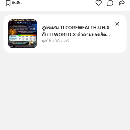
บันทึก
สูตรผสม TLCOREWEALTH-UH-X
กับ TLWORLD-X คำถามยอดฮิตที่
บูสต์โดย WealthX
คนใช้ WealthX ถามเข้ามา