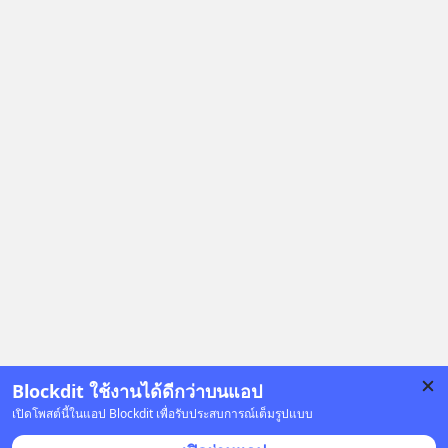
Blockdit ใช้งานได้ดีกว่าบนแอป
เปิดโพสต์นี้ในแอป Blockdit เพื่อรับประสบการณ์เต็มรูปแบบ
โฆษณา