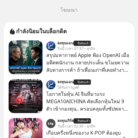
โฆษณา
กำลังนิยมในบล็อกดิต
ลงทุนแมน
ยืนยันแล้ว
วันนี้ เวลา 07:37 • ธุรกิจ
สรุปมหากาพย์ Apple ฟ้อง OpenAI เมื่อ
อดีตพนักงาน กลายประเด็น ขโมยความ
ลับทางการค้า ถ้าเพื่อนเก่าที่เคยทำงาน
ด้วยกัน ทักมาขอให้เราช่วยหาไฟล์งาน
ลงทุนแมน
ยืนยันแล้ว
เก่าที่เขาเคยทำไว้ ตอนยังอยู่บริษัท
ได้รับการบูสต์
เดียวกัน
โอกาสในหุ้น AI จีนที่มาแรง
MEGA10AICHINA คัดเลือกหุ้นใหม่ 9
ตัว เข้ากองทุน.. ครอบคลุมทั้งซัปพลาย
เชน AI จีน พิเศษ ช่วง 3 - 19 ส.ค. 69 มี
ลงทุนเกิร์ล
ยืนยันแล้ว
โปรโมชัน ลด 50% ค่าธรรมเนียมซื้อ |
วันนี้ เวลา 02:30 • ธุรกิจ
ยอด 2 ล้านบาทขึ้นไป ฟรีค่าธรรมเนียม
เกือบครึ่งหนึ่งของวง K-POP ต้องยุบ