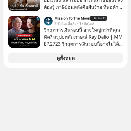
จำนวนมาก ตั้งแต่เมโมรีชิป เก็บข้อมูล
ต้องรู้ ภาษีย้อนหลังคือฝันร้าย ที่พ่อค้า
ยันระบบไฟฟ้า และระบายความร้อน
แม่ค้าคนไหนก็คงไม่อยากพบเจอ
Mission To The Moon
ยืนยันแล้ว
7 ชั่วโมงที่แล้ว • ไลฟ์สไตล์
วิกฤตการเงินรอบนี้ อาจใหญ่กว่าที่คุณ
คิด? สรุปบทสัมภาษณ์ Ray Dalio | MM
EP.2723 วิกฤตการเงินรอบนี้อาจไม่ได้
เหมือนทุกครั้งที่เราเคยเจอ เมื่อ Ray
Dalio ชายผู้เคยทำนายวิกฤตเศรษฐกิจ
ดูทั้งหมด
มาแล้วหลายต่อหลายครั้ง ออกมาส่ง
สัญญาณเตือนระเบิดเวลาลูกใหม่ที่
กำลังก่อตัวขึ้น จาก "ระเบิดหนี้สิน
มหาศาล" ผสานเข้ากับ "ฟองสบู่กระแส
AI" ที่ผู้คนกำลังแห่ไล่ราคาอย่างบ้าคลั่ง
บทเรียนจากประวัติศาสตร์ 500 ปี บอก
อะไรเรา? ระเบียบโลกกำลังจะเปลี่ยน
มือไปในทิศทางไหน? และเราควรรับมือ
อย่างไรก่อนที่ทุกอย่างจะสายเกินไป?
ร่วมเจาะลึกบทวิเคราะห์และข้อคิดการ