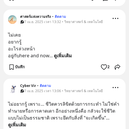
ศาสตร์แห่งความจริง
•
ติดตาม
7 เม.ย. 2025 เวลา 13:32 • วิทยาศาสตร์ & เทคโนโลยี
ไม่เคย
อยากรู้
อะไรล่วงหน้า
อยู่กับhere and now
... 
ดูเพิ่มเติม
บันทึก
2
Cyber Vir
•
ติดตาม
7 เม.ย. 2025 เวลา 13:06 • วิทยาศาสตร์ & เทคโนโลยี
ไม่อยากรู้ เพราะ… ชีวิตควรลิขิตด้วยการกระทำ ไม่ใช่คำ
ทำนายหรือการคาดเดา อีกอย่างหนึ่งคือ กลัวจะใช้ชีวิต
แบบไม่เป็นธรรมชาติ เพราะยึดกับสิ่งที่ “จะเกิดขึ้น”
... 
ดูเพิ่มเติม