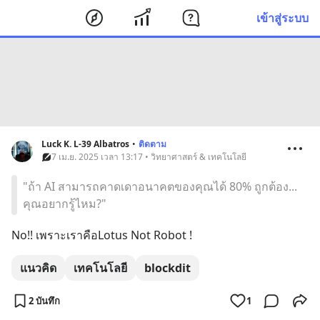
เข้าสู่ระบบ
Luck K. L-39 Albatros
•
ติดตาม
7 เม.ย. 2025 เวลา 13:17 • วิทยาศาสตร์ & เทคโนโลยี
"ถ้า AI สามารถคาดเดาอนาคตของคุณได้ 80% ถูกต้อง...
คุณอยากรู้ไหม?"
No!! เพราะเราคือLotus Not Robot !
แนวคิด
เทคโนโลยี
blockdit
2 บันทึก
1