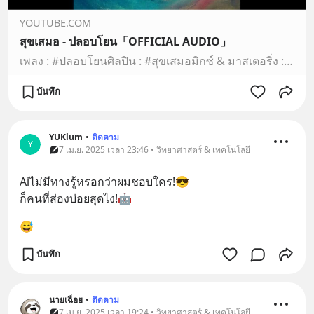
YOUTUBE.COM
สุขเสมอ - ปลอบโยน「OFFICIAL AUDIO」
เพลง : #ปลอบโยนศิลปิน : #สุขเสมอมิกซ์ & มาสเตอริ่ง : ChaHarmo
บันทึก
YUKlum
•
ติดตาม
Y
7 เม.ย. 2025 เวลา 23:46 • วิทยาศาสตร์ & เทคโนโลยี
Aiไม่มีทางรู้หรอกว่าผมชอบใคร!😎
ก็คนที่ส่องบ่อยสุดไง!🤖
😅
บันทึก
นายเฉื่อย
•
ติดตาม
7 เม.ย. 2025 เวลา 19:24 • วิทยาศาสตร์ & เทคโนโลยี