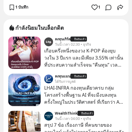
1 บันทึก
1
กำลังนิยมในบล็อกดิต
ลงทุนเกิร์ล
ยืนยันแล้ว
วันนี้ เวลา 02:30 • ธุรกิจ
เกือบครึ่งหนึ่งของวง K-POP ต้องยุบ
วงใน 3 ปีแรก และมีเพียง 3.55% เท่านั้น
ที่ประสบความสำเร็จจน “คืนทุน” เวลา
มองเข้าไปในวงการ K-POP เรามักจะ
ลงทุนแมน
ยืนยันแล้ว
เห็นภาพความสำเร็จที่หรูหรา คอนเสิร์ต
ได้รับการบูสต์
สเกลใหญ่ระดับสเตเดียม และยอดขา
LHAI-INFRA กองทุนเดียวครบ กลุ่ม
ยอัลบัมถล่มทลายจากวงตัวท็อปอย่าง
โครงสร้างพื้นฐาน AI ที่จะมีงบลงทุน
BTS, BLACKPINK หรือ SEVENTEEN
ครั้งใหญ่ในประวัติศาสตร์ ที่เรียกว่า AI
Supercycle หุ้นกลุ่มนี้ปรับตัวลงมากใน
WealthThink
ยืนยันแล้ว
1 เดือนที่ผ่านมา แต่ความจริงคือทั่วโลก
วันนี้ เวลา 04:00 • ธุรกิจ
ยังเดินหน้าลงทุน AI อย่างต่อเนื่อง ซึ่ง
สรุป 7 ข้อ เรื่องภาษี ที่คนขายของ
ต้องการโครงสร้างพื้นฐานด้าน AI
ออนไลน์ แล้วไม่อยากโดนภาษีย้อนหลัง