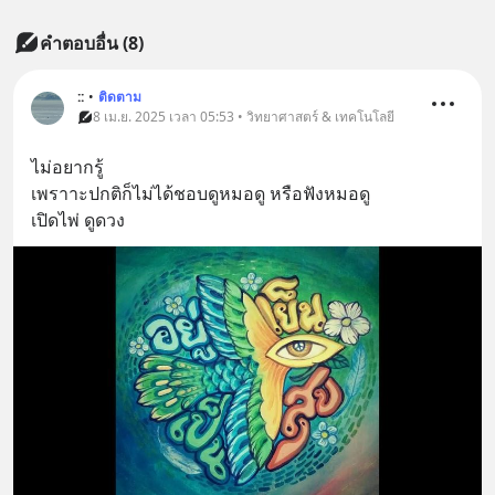
คำตอบอื่น
(
8
)
::
•
ติดตาม
8 เม.ย. 2025 เวลา 05:53 • วิทยาศาสตร์ & เทคโนโลยี
ไม่อยากรู้
เพราาะปกติก็ไม่ได้ชอบดูหมอดู หรือฟังหมอดู
เปิดไพ่ ดูดวง