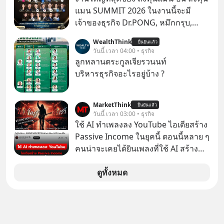
ชื่อเหล่านี้คือ “ตำนาน” ระดับเทพที่นัก
แมน SUMMIT 2026 ในงานนี้จะมี
เล่นเครื่องเสียงยุคก่อนยอมจ่ายเงินหลัก
เจ้าของธุรกิจ Dr.PONG, หมึกกรุบ,
แสนเพื่อครอบครอง แต่เบื้องหลังความ
Srichand, Jones’ Salad, LA GLACE,
WealthThink
แมสนี้ มีโศกนาฏกรรมของโลกธุรกิจ
ยืนยันแล้ว
Fastwork, MizuMi, KARMART, อิชิตัน
วันนี้ เวลา 04:00 • ธุรกิจ
ซ่อนอยู่ อาณาจักรเครื่องเสียงที่ยิ่งใหญ่
มาแชร์ความรู้การสร้างธุรกิจ
ลูกหลานตระกูลเจียรวนนท์
ที่สุดบนโลก ถูกกว้านซื้อไปด้วยมูลค่า 8
บริหารธุรกิจอะไรอยู่บ้าง ?
พันล้านดอลลาร์โดย Samsung และสิ่ง
ที่เจ็บปวดที่สุดคือ ยักษ์ใหญ่จาก
เกาหลีใต้ไม่ได้ซื้อเพราะหลงใหลใน
MarketThink
ยืนยันแล้ว
วันนี้ เวลา 03:00 • ธุรกิจ
เสียงเพลง แต่ซื้อเพื่อเป็นทางลัดเอา
ใช้ AI ทำเพลงลง YouTube ไอเดียสร้าง
เทคโนโลยีไปใส่ในหน้าปัดรถยนต์
Passive Income ในยุคนี้ ตอนนี้หลาย ๆ
อัจฉริยะ จากจุดสูงสุดของศิลปะแห่ง
คนน่าจะเคยได้ยินเพลงที่ใช้ AI สร้าง
เสียงดนตรี ทำไมถึงจบลงด้วยการเป็น
ผ่านหูกันมาบ้าง เช่น เพลง “ไม่มีใคร
แค่บรรทัดหนึ่งในบัญชีทรัพย์สินของ
รู้ตัวเรา” จากช่องชื่อว่า UNHEARD
ดูทั้งหมด
บริษัทอื่น เลือกฟังกันได้เลยนะครับ อย่า
MUSIC ที่ตอนนี้มียอดรับชมกว่า 26
ลืมกด Follow ติดตาม PodCast ช่อง
ล้านครั้งแล้ว
Geek Forever’s Podcast ของผมกัน
ด้วยนะครับ 🎧 ฟังผ่าน Spotify :
https://tinyurl.com/mr39sd7c 🎧 ฟัง