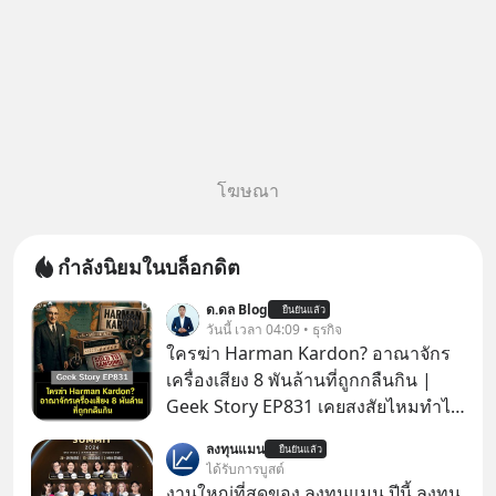
โฆษณา
กำลังนิยมในบล็อกดิต
ด.ดล Blog
ยืนยันแล้ว
วันนี้ เวลา 04:09 • ธุรกิจ
ใครฆ่า Harman Kardon? อาณาจักร
เครื่องเสียง 8 พันล้านที่ถูกกลืนกิน |
Geek Story EP831 เคยสงสัยไหมทำไม
หูฟัง AKG ถึงกลายเป็นแค่ของแถมใน
ลงทุนแมน
ยืนยันแล้ว
กล่องมือถือ? หรือลำโพง JBL ถึงวางขาย
ได้รับการบูสต์
เกลื่อนตามห้างทั่วไป? ทั้งที่จริง ๆ แล้ว
งานใหญ่ที่สุดของ ลงทุนแมน ปีนี้ ลงทุน