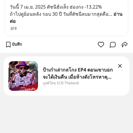
วันนี้ 7 เม.ย. 2025 ดัชนีฮั่งเส็ง ฮ่องกง -13.22%
ถ้าไปดูย้อนหลัง รอบ 30 ปี วันที่ดัชนีลบมากสุดคือ
... 
อ่าน
ต่อ
9
บันทึก
ป้าเก๋าเล่ากลโกง EP4 ตอนเขาบอก
จะได้เงินคืน เมื่อห้างดังโทรหาคุณ
บูสต์โดย SCB Thailand
วิยะดา แจ้งเรื่องเคลมสินค้าแล้ว
บอกว่าจะคืนเงิน คุณวิยะดาจะได้
เงินจริง หรือเป็นเรื่องจ้อจี้ หาคำ
ตอบได้ที่ “ป้าเก๋าเล่ากลโกง” EP4
ตอน “เขา