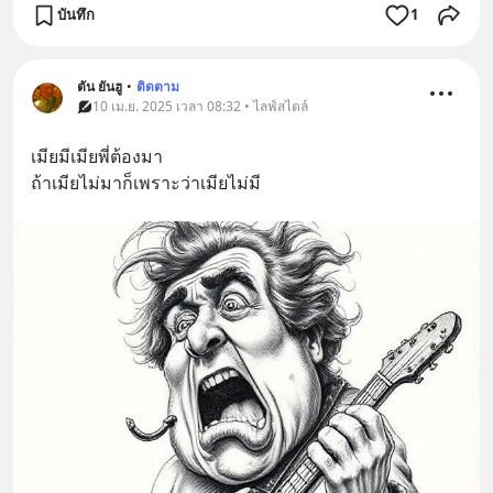
บันทึก
1
ตัน ยันฮู
•
ติดตาม
10 เม.ย. 2025 เวลา 08:32 • ไลฟ์สไตล์
เมียมีเมียพี่ต้องมา
ถ้าเมียไม่มาก็เพราะว่าเมียไม่มี