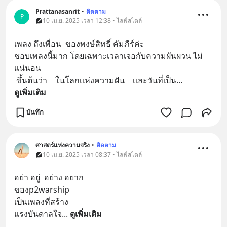
Prattanasanrit
•
ติดตาม
P
10 เม.ย. 2025 เวลา 12:38 • ไลฟ์สไตล์
เพลง ถึงเพื่อน  ของพงษ์สิทธิ์ คัมภีร์ค่ะ  
ชอบเพลงนี้มาก โดยเฉพาะเวลาเจอกับความผันผวน ไม่
เเน่นอน 
 ขึ้นต้นว่า    ในโลกเเห่งความฝัน    เเละวันที่เป็น
... 
ดูเพิ่มเติม
บันทึก
ศาสตร์แห่งความจริง
•
ติดตาม
10 เม.ย. 2025 เวลา 08:37 • ไลฟ์สไตล์
อย่า อยู่  อย่าง อยาก
ของp2warship
เป็นเพลงที่สร้าง
แรงบันดาลใจ
... 
ดูเพิ่มเติม