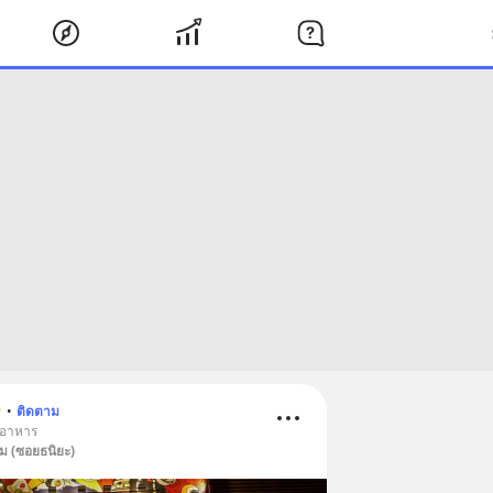
️
•
ติดตาม
 อาหาร
ม (ซอยธนิยะ)