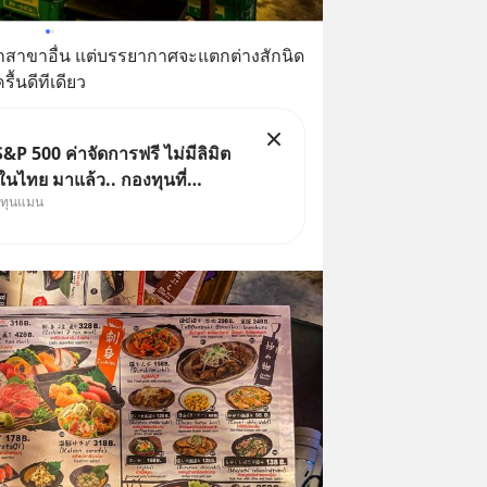
จากสาขาอื่น แต่บรรยากาศจะแตกต่างสักนิด 
ื้นดีทีเดียว
&P 500 ค่าจัดการฟรี ไม่มีลิมิต
นไทย มาแล้ว.. กองทุนที่
งทุนแมน
าเพื่อแก้ Pain Point ใหญ่ของ
ไทยพร้อมกัน 3 เรื่อง