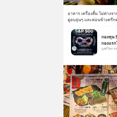
อาหาร เครื่องดื่่ม ไม่ต่าง
ดูอบอุ่นๆ และค่อนข้างครึกคร
กองทุน S
กองแรกใ
บูสต์โดย ล
ออกแบบม
นักลงทุน