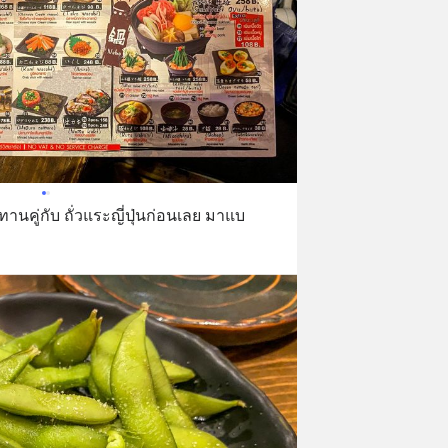
องทานคู่กับ ถั่วแระญี่ปุ่นก่อนเลย มาแบ