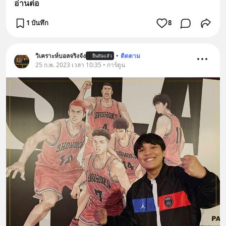
อ่านต่อ
1 บันทึก
8
วิเคราะห์บอลจริงจัง
•
ติดตาม
ยืนยันแล้ว
25 ก.พ. 2023 เวลา 10:35 • การ์ตูน