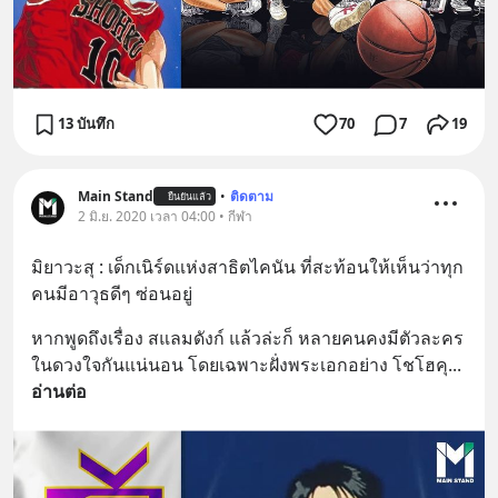
13 บันทึก
70
7
19
Main Stand
•
ติดตาม
ยืนยันแล้ว
2 มิ.ย. 2020 เวลา 04:00 • กีฬา
มิยาวะสุ : เด็กเนิร์ดแห่งสาธิตไคนัน ที่สะท้อนให้เห็นว่าทุก
คนมีอาวุธดีๆ ซ่อนอยู่
หากพูดถึงเรื่อง สแลมดังก์ แล้วล่ะก็ หลายคนคงมีตัวละคร
ในดวงใจกันแน่นอน โดยเฉพาะฝั่งพระเอกอย่าง โชโฮคุ
... 
อ่านต่อ