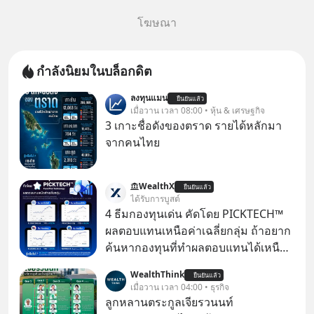
โฆษณา
กำลังนิยมในบล็อกดิต
ลงทุนแมน
ยืนยันแล้ว
เมื่อวาน เวลา 08:00 • หุ้น & เศรษฐกิจ
3 เกาะชื่อดังของตราด รายได้หลักมา
จากคนไทย
WealthX
ยืนยันแล้ว
ได้รับการบูสต์
4 ธีมกองทุนเด่น คัดโดย PICKTECH™
ผลตอบแทนเหนือค่าเฉลี่ยกลุ่ม ถ้าอยาก
ค้นหากองทุนที่ทำผลตอบแทนได้เหนือ
กว่าค่าเฉลี่ยกลุ่ม โดยที่ไม่ต้องมานั่ง
WealthThink
ยืนยันแล้ว
ค้นหาข้อมูลและวิเคราะห์เองให้เสีย
เมื่อวาน เวลา 04:00 • ธุรกิจ
เวลา แค่ใช้ PICKTECH™ บนแอป
ลูกหลานตระกูลเจียรวนนท์