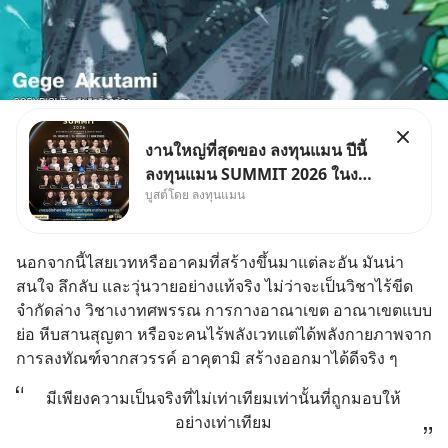
งานใหญ่ที่สุดของ ลงทุนแมน ปีนี้
ลงทุนแมน SUMMIT 2026 ในงาน
บูสต์โดย ลงทุนแมน
นี้จะมีเจ้าของธุรกิจ Dr.PONG,
หมึกกรุบ, Srichand, Jones’
Salad, LA GLACE, Fastwork,
นอกจากนี้ไสยเวทหรืออาคมที่สร้างขึ้นมาแต่ละอัน มันน่า
MizuMi, KARMART, อิชิตัน มา
สนใจ ลึกลับ และวุ่นวายอย่างแท้จริง ไม่ว่าจะเป็นวิชาไร้ขีด
แชร์ความรู้การสร้างธุรกิจ
จำกัดล่าง วิชาเงาทศพรรณ การกางอาณาเขต อาณาเขตแบบ
ย่อ หีบสานสุญตา หรือจะคนไร้พลังเวทแต่ได้พลังกายภาพจาก
การลงทัณฑ์จากสวรรค์ อาคุตามิ สร้างออกมาได้ดีจริง ๆ
มีเพียงความเป็นจริงที่ไม่เท่าเทียมเท่านั้นที่ถูกมอบให้
อย่างเท่าเทียม