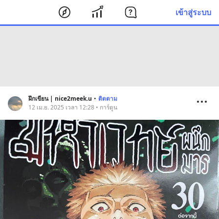
เข้าสู่ระบบ
ฝึกเขียน | nice2meek.u
•
ติดตาม
12 เม.ย. 2025 เวลา 12:28 • การ์ตูน