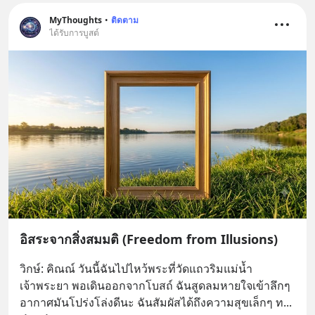
MyThoughts
•
ติดตาม
ได้รับการบูสต์
อิสระจากสิ่งสมมติ (Freedom from Illusions)
วิกษ์: คิณณ์ วันนี้ฉันไปไหว้พระที่วัดแถวริมแม่น้ำ
เจ้าพระยา พอเดินออกจากโบสถ์ ฉันสูดลมหายใจเข้าลึกๆ 
อากาศมันโปร่งโล่งดีนะ ฉันสัมผัสได้ถึงความสุขเล็กๆ ท
... 