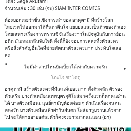
โดย : Gege Akutami
จำนวนเล่ม : 30 เล่ม (จบ) SIAM INTER COMICS
ต้องบอกเลยว่าชั้นเชิงการเล่าของ อาคุตามิ ที่สร้างโลก
ไสยเวทให้ออกมาได้ตื่นตาตื่นใจ แยบยลและเป็นตัวของตัวเอง 
โดยเฉพาะเรื่องการทรานซิชันเรื่องราวในปัจจุบันกับการย้อน
อดีต มันกลมกลืนจับใจดี ทั้งนี้ก็ยังชอบการสละทิ้งตัวละคร
หรือสิ่งสำคัญอื่นใดที่ช่วยพัฒนาตัวละครมาก ประทับใจเลย
ล่ะ
ไม่มีคำสาปไหนบิดเบี้ยวได้เท่ากับความรัก
โกะโจ ซาโตรุ
อาคุตามิ สร้างตัวละครที่มีเสน่ห์เยอะมาก ทั้งตัวหลัก ตัวรอง 
ตัวเสริม บางตัวเหมือนเทพบุตรจุติโผล่มาครั้งแรกก็ตกคนอ่าน
ได้ บางตัวเหมือนมนุษย์สามัญต้องค่อย ๆ ดำเนินเรื่องจนคน
หลงรัก บางตัวเหมือนฟ้าผ่าวันฝนตก โผล่มาวูบวาบแล้วจาก
ไป จะให้สาธยายอต่ละตัวก็คงจะยาวมากแน่นอน (ฮา)