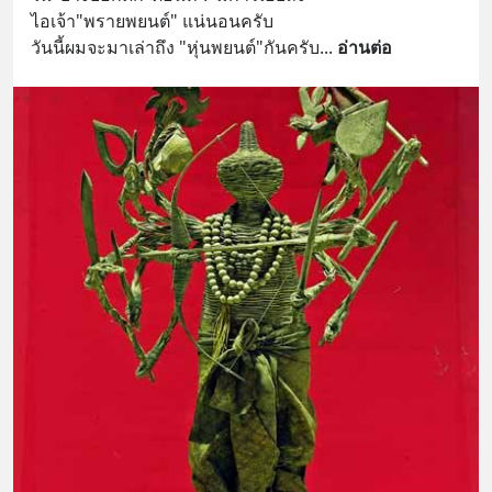
ไอเจ้า"พรายพยนต์" แน่นอนครับ 
วันนี้ผมจะมาเล่าถึง "หุ่นพยนต์"กันครับ
... 
อ่านต่อ