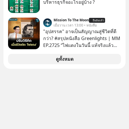
WealthX ช่วยคัดกองทุนเด่นให้ได้
บริหารธุรกิจอะไรอยู่บ้าง ?
Mission To The Moon
ยืนยันแล้ว
เมื่อวาน เวลา 13:00 • หนังสือ
"อุปสรรค" อาจเป็นสัญญาณสู่ชีวิตที่ดี
กว่า? #สรุปหนังสือ Greenlights | MM
EP.2725 “ไฟแดงในวันนี้ แท้จริงแล้ว
อาจเป็นสัญญาณไฟเขียวที่ยังไม่ถึงเวลา
เปลี่ยนสี” McConaughey ดาราดาวรุ่ง
ดูทั้งหมด
ในยุคหนึ่ง เคยปฏิเสธเงินค่าตัวหนังรอม
คอมที่สูงถึง 14.5 ล้านดอลลาร์ (หรือ
ราว 500 ล้านบาท) เพียงเพราะเขาไม่
อยากขังตัวเองไว้ในกล่องเดิมๆ ผลที่
ตามมาคือ โทรศัพท์ของเขากลายเป็น
ความเงียบสนิทนานถึง 14 เดือนเต็ม แต่
ความเงียบและ "ไฟแดง" ในวันนั้นกลับ
กลายเป็นการถอยหลังเพื่อตั้งหลัก จนส่ง
ให้เขาก้าวขึ้นไปยืนถือรางวัลออสการ์
ในบทบาทที่เปลี่ยนชีวิตเขาไปตลอดกาล