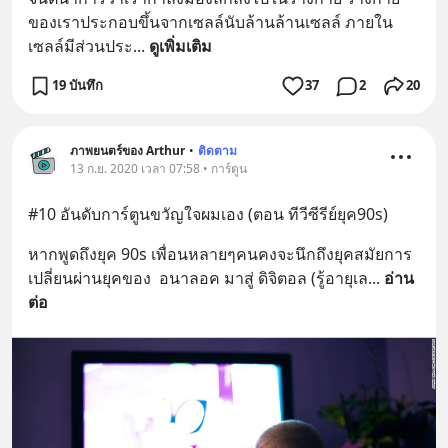
ของเราประกอบขึ้นจากเซลล์นับล้านล้านเซลล์ ภายใน
เซลล์มีส่วนประ
... 
ดูเพิ่มเติม
19 บันทึก
37
2
20
ภาพยนตร์ของ Arthur
•
ติดตาม
13 ก.ย. 2020 เวลา 07:58 • การ์ตูน
#10 อันดับการ์ตูนขวัญใจผมเอง (ตอน ทีวีซีรีย์ยุค90s)
หากพูดถึงยุค 90s เพื่อนหลายๆคนคงจะนึกถึงยุคสมัยการ
เปลี่ยนผ่านยุคของ  อนาลอค มาสู่ ดิจิตอล (รู้อายุเล
... 
อ่าน
ต่อ