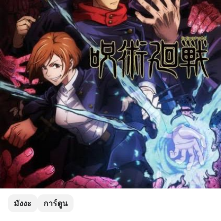
มังงะ
การ์ตูน