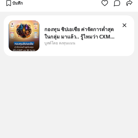
บันทึก
กองทุน ชิปเอเชีย ค่าจัดการต่ำสุด
ในกลุ่ม มาแล้ว.. รู้ไหมว่า CXMT
บูสต์โดย ลงทุนแมน
อยู่ดี ๆ ขึ้นมาเป็นบริษัทอันดับ 1 ใน
จีนแซงหน้า Tencent ขณะ
เดียวกัน TSMC เป็นบริษัทอันดับ 1
ในไต้หวันมานานแล้ว