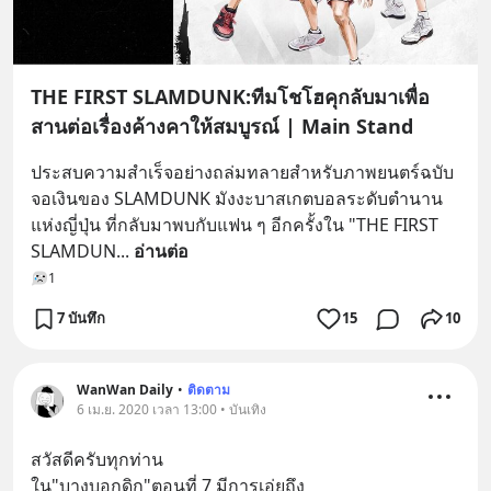
THE FIRST SLAMDUNK:ทีมโชโฮคุกลับมาเพื่อ
สานต่อเรื่องค้างคาให้สมบูรณ์ | Main Stand
ประสบความสำเร็จอย่างถล่มทลายสำหรับภาพยนตร์ฉบับ
จอเงินของ SLAMDUNK มังงะบาสเกตบอลระดับตำนาน
แห่งญี่ปุ่น ที่กลับมาพบกับแฟน ๆ อีกครั้งใน "THE FIRST 
SLAMDUN
... 
อ่านต่อ
1
7 บันทึก
15
10
WanWan Daily
•
ติดตาม
6 เม.ย. 2020 เวลา 13:00 • บันเทิง
สวัสดีครับทุกท่าน 
ใน"บางบอกดิก"ตอนที่ 7 มีการเอ่ยถึง