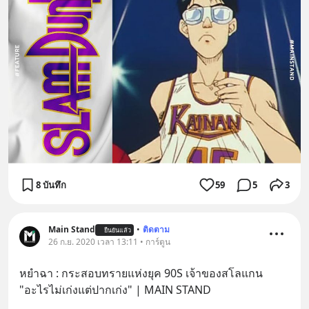
8 บันทึก
59
5
3
Main Stand
•
ติดตาม
ยืนยันแล้ว
26 ก.ย. 2020 เวลา 13:11 • การ์ตูน
หยำฉา : กระสอบทรายแห่งยุค 90S เจ้าของสโลแกน 
"อะไรไม่เก่งแต่ปากเก่ง" | MAIN STAND