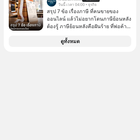
Dalio ชายผู้เคยทำนายวิกฤตเศรษฐกิจ
วันนี้ เวลา 04:00 • ธุรกิจ
มาแล้วหลายต่อหลายครั้ง ออกมาส่ง
สรุป 7 ข้อ เรื่องภาษี ที่คนขายของ
สัญญาณเตือนระเบิดเวลาลูกใหม่ที่
ออนไลน์ แล้วไม่อยากโดนภาษีย้อนหลัง
กำลังก่อตัวขึ้น จาก "ระเบิดหนี้สิน
ต้องรู้ ภาษีย้อนหลังคือฝันร้าย ที่พ่อค้า
มหาศาล" ผสานเข้ากับ "ฟองสบู่กระแส
แม่ค้าคนไหนก็คงไม่อยากพบเจอ
AI" ที่ผู้คนกำลังแห่ไล่ราคาอย่างบ้าคลั่ง
ดูทั้งหมด
บทเรียนจากประวัติศาสตร์ 500 ปี บอก
อะไรเรา? ระเบียบโลกกำลังจะเปลี่ยน
มือไปในทิศทางไหน? และเราควรรับมือ
อย่างไรก่อนที่ทุกอย่างจะสายเกินไป?
ร่วมเจาะลึกบทวิเคราะห์และข้อคิดการ
เงินฉบับ Dalio กันได้ใน EP. นี้
#RayDalio #สรุปบทเรียน #การเงินการ
ลงทุน #MissionToTheMoon
#MissionToTheMoonPodcast