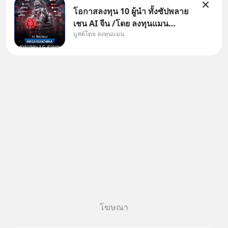
โอกาสลงทุน 10 ผู้นำ ทั้งซัปพลาย
เชน AI จีน /โดย ลงทุนแมน
บูสต์โดย ลงทุนแมน
✅ลงทุนตรง คัด 10 ผู้นำเน้น ๆ ใน
ธีม AI จีน ✅คัดเลือกหุ้นใหม่ 9 ตัว
เข้ากองทุน ✅ร่วมเป็นเจ้าของผู้นำ
AI จีน ตั้งแต่โรงงานผลิตชิป หน่วย
ความจำ โมเดล
โฆษณา