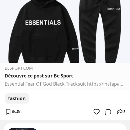
BESPORT.COM
Découvre ce post sur Be Sport
Essential Fear Of God Black Tracksuit https://instapaper.com/read/1767927926 A refined blend of comfort and streetwear culture — this black tracksuit captures the essence of Essentials by Fear of God. Designed for those who appreciate subtle luxury and bold simplicity.
fashion
บันทึก
3