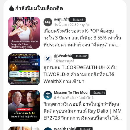
กำลังนิยมในบล็อกดิต
ลงทุนเกิร์ล
ยืนยันแล้ว
วันนี้ เวลา 02:30 • ธุรกิจ
เกือบครึ่งหนึ่งของวง K-POP ต้องยุบ
วงใน 3 ปีแรก และมีเพียง 3.55% เท่านั้น
ที่ประสบความสำเร็จจน “คืนทุน” เวลา
มองเข้าไปในวงการ K-POP เรามักจะ
WealthX
ยืนยันแล้ว
เห็นภาพความสำเร็จที่หรูหรา คอนเสิร์ต
ได้รับการบูสต์
สเกลใหญ่ระดับสเตเดียม และยอดขา
สูตรผสม TLCOREWEALTH-UH-X กับ
ยอัลบัมถล่มทลายจากวงตัวท็อปอย่าง
TLWORLD-X คำถามยอดฮิตที่คนใช้
BTS, BLACKPINK หรือ SEVENTEEN
WealthX ถามเข้ามา
Mission To The Moon
ยืนยันแล้ว
6 ชั่วโมงที่แล้ว • ไลฟ์สไตล์
วิกฤตการเงินรอบนี้ อาจใหญ่กว่าที่คุณ
คิด? สรุปบทสัมภาษณ์ Ray Dalio | MM
EP.2723 วิกฤตการเงินรอบนี้อาจไม่ได้
เหมือนทุกครั้งที่เราเคยเจอ เมื่อ Ray
WealthThink
ยืนยันแล้ว