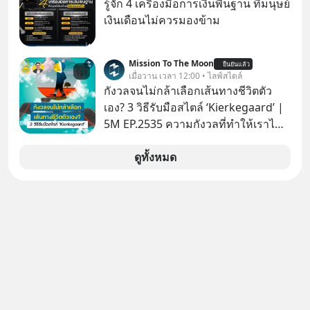
รู้จัก 4 เครื่องมือการเงินพื้นฐาน ที่มนุษย์
ติดตามได้ในพอดแคสต์ 5M EP. นี้
✅ได้การรับยกเว้นภาษี Capital Gain
เงินเดือนไม่ควรมองข้าม
#goodtime #5minutespodcast
ตามกฎหมายภาษีของประเทศไทย
#missiontothemoonpodcast
Mission To The Moon
ยืนยันแล้ว
เมื่อวาน เวลา 12:00 • ไลฟ์สไตล์
กังวลจนไม่กล้าเลือกเส้นทางชีวิตตัว
เอง? 3 วิธีรับมือสไตล์ ‘Kierkegaard’ |
5M EP.2535 ความกังวลที่ทำให้เราไม่
กล้าตัดสินใจในเรื่องต่างๆ ทั้งเรื่องเล็ก
เรื่องใหญ่ หรือแม้แต่เรื่องสำคัญของ
ดูทั้งหมด
ชีวิตเกิดจากการที่เรามี ‘อิสรภาพ’ และมี
ทางเลือกมากมาย ซึ่งเมื่อเทียบกับสัตว์
แล้วก็จะเห็นความแตกต่างได้ชัดว่าเรา
มี ‘อำนาจ’ ในการเลือกและตัดสินใจ
มากแค่ไหน แต่อิสรภาพ อำนาจ หรือ
การได้มีสิทธิเลือกนี้กลับสร้างความ
กังวลให้กับเรา แล้วเราจะรับมือกับ
ความกังวลนี้อย่างไร? ติดตามได้ในพอด
แคสต์ 5M EP. นี้ #goodtime