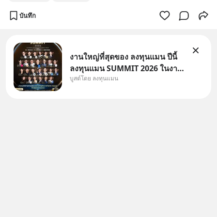
บันทึก
งานใหญ่ที่สุดของ ลงทุนแมน ปีนี้
ลงทุนแมน SUMMIT 2026 ในงาน
บูสต์โดย ลงทุนแมน
นี้จะมีเจ้าของธุรกิจ Dr.PONG,
หมึกกรุบ, Srichand, Jones’
Salad, LA GLACE, Fastwork,
MizuMi, KARMART, อิชิตัน มา
แชร์ความรู้การสร้างธุรกิจ