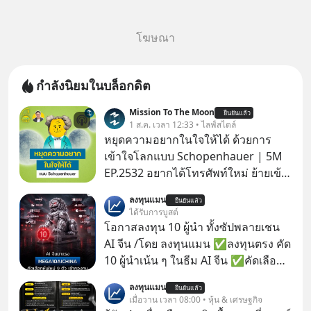
โฆษณา
กำลังนิยมในบล็อกดิต
Mission To The Moon
ยืนยันแล้ว
1 ส.ค. เวลา 12:33 • ไลฟ์สไตล์
หยุดความอยากในใจให้ได้ ด้วยการ
เข้าใจโลกแบบ Schopenhauer | 5M
EP.2532 อยากได้โทรศัพท์ใหม่ ย้ายเข้า
บ้านหลังใหม่ หรือเลื่อนตำแหน่งในฝัน
ลงทุนแมน
ยืนยันแล้ว
เคยสงสัยไหมว่าทำไมพอได้ของที่อยาก
ได้รับการบูสต์
ได้มาแล้วความสุขนั้นกลับอยู่กับเราได้
โอกาสลงทุน 10 ผู้นำ ทั้งซัปพลายเชน
ไม่นาน? นี่คือกลไกพื้นฐานของมนุษย์ที่
AI จีน /โดย ลงทุนแมน ✅ลงทุนตรง คัด
Arthur Schopenhauer นักปรัชญา
10 ผู้นำเน้น ๆ ในธีม AI จีน ✅คัดเลือก
ชาวเยอรมันเคยอธิบายไว้เมื่อ 200 กว่า
หุ้นใหม่ 9 ตัว เข้ากองทุน ✅ร่วมเป็น
ลงทุนแมน
ปีก่อน แล้วเราจะหยุดวงจรความอยาก
ยืนยันแล้ว
เจ้าของผู้นำ AI จีน ตั้งแต่โรงงานผลิตชิป
เมื่อวาน เวลา 08:00 • หุ้น & เศรษฐกิจ
ในใจเพื่อความสุขที่ยั่งยืนได้อย่างไร?
หน่วยความจำ โมเดล AI ยันหุ่นยนต์