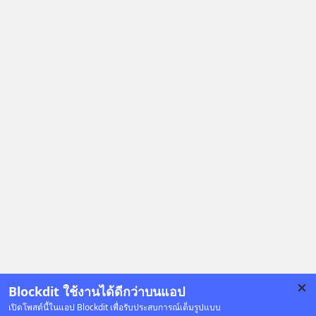
#5minutespodcast
#missiontothemoonpodcast
Blockdit ใช้งานได้ดีกว่าบนแอป
เปิดโพสต์นี้ในแอป Blockdit เพื่อรับประสบการณ์เต็มรูปแบบ