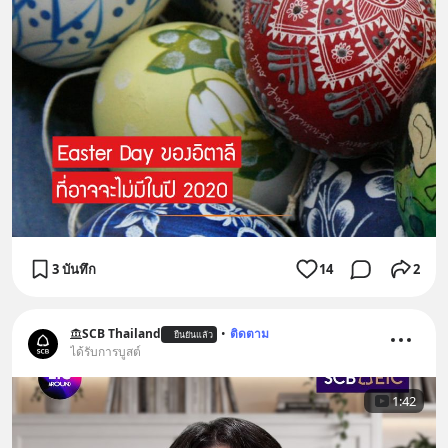
3 บันทึก
14
2
SCB Thailand
•
ติดตาม
ยืนยันแล้ว
ได้รับการบูสต์
1:42