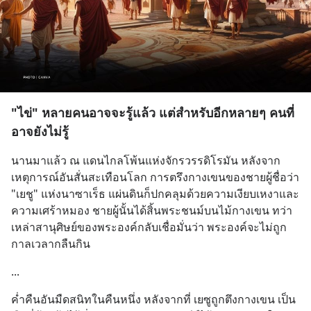
"ไข่" หลายคนอาจจะรู้แล้ว แต่สำหรับอีกหลายๆ คนที่
อาจยังไม่รู้
นานมาแล้ว ณ แดนไกลโพ้นแห่งจักรวรรดิโรมัน หลังจาก
เหตุการณ์อันสั่นสะเทือนโลก การตรึงกางเขนของชายผู้ชื่อว่า 
"เยชู" แห่งนาซาเร็ธ แผ่นดินก็ปกคลุมด้วยความเงียบเหงาและ
ความเศร้าหมอง ชายผู้นั้นได้สิ้นพระชนม์บนไม้กางเขน ทว่า
เหล่าสานุศิษย์ของพระองค์กลับเชื่อมั่นว่า พระองค์จะไม่ถูก
กาลเวลากลืนกิน
...
ค่ำคืนอันมืดสนิทในคืนหนึ่ง หลังจากที่ เยซูถูกตึงกางเขน เป็น