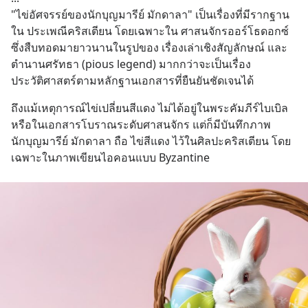
"ไข่อัศจรรย์ของนักบุญมารีย์ มักดาลา" เป็นเรื่องที่มีรากฐาน
ใน ประเพณีคริสเตียน โดยเฉพาะใน ศาสนจักรออร์โธดอกซ์ 
ซึ่งสืบทอดมายาวนานในรูปของ เรื่องเล่าเชิงสัญลักษณ์ และ
ตำนานศรัทธา (pious legend) มากกว่าจะเป็นเรื่อง
ประวัติศาสตร์ตามหลักฐานเอกสารที่ยืนยันชัดเจนได้
ถึงแม้เหตุการณ์ไข่เปลี่ยนสีแดง ไม่ได้อยู่ในพระคัมภีร์ไบเบิล 
หรือในเอกสารโบราณระดับศาสนจักร แต่ก็มีบันทึกภาพ
นักบุญมารีย์ มักดาลา ถือ ไข่สีแดง ไว้ในศิลปะคริสเตียน โดย
เฉพาะในภาพเขียนไอคอนแบบ Byzantine