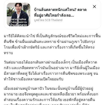
บ้านล้นตลาดหนักแค่ไหน? ตลาด
ที่อยู่อาศัยไทยกำลังเจอ
บูสต์โดย SCB Thailand
Oversupply หนักกว่าที่คิด และ
ปัญหานี้อาจไม่ได้จบแค่เรื่อง
เศรษฐกิจ #SCBEIC #อสังหา
มารีย์ได้คิดจะนำไข่ ที่เป็นสัญลักษณ์ของชีวิตใหม่และการฟื้น
#บ้านล้นตลาด #เศรษฐกิจไทย
คืนชีพ ข้ามผื่นแผ่นดินทะเลทราย ข้ามผ่านภูเขา ไปยังกรุง
#EICAround #SCBThailand
โรมเพื่อเข้าเฝ้ากษัตริย์ และกล่าวเรื่องราวที่เกิดขึ้นให้ทรง
สามารถดูคลิปท
ทราบ
วันต่อมาเธอได้ออกเดินทางผ่านเมืองเล็กๆ เป็นเมืองที่หวาด
กลัว และเกลียดทหารโรมันเป็นอย่างมาก มารีย์เห็นผู้ในเมือง
มีสายตาที่หดหู่ จึงได้เล่าเรื่องราวการคืนชีพของพระเยซู จน
ทำให้ชาวเมืองหลายคนเปิดใจยอมรับ
เมื่อเธอผ่านหมู่บ้านคาปัว ในขณะนั้นหมู่บ้านนี้มีผู้ป่วยอยู่
มากมาย เธอจึงหยุดดูแลและช่วยเหลือเยี่ยวยา พร้อมทั้งบอก
คำสอนเรื่องความรักและการให้อภัย เธอพักที่อยู่หลายคืน 