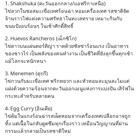
1. Shakshuka (ตะวันออกกลาง/แอฟริกาเหนือ)
ไข่ลวกในซอสมะเขือเทศร้อนฉ่า หอมเครื่องเทศ รสชาติจัด
จ้านราวไฟแห่งความศรัทธาในทะเลทราย เหมาะกินกับ
ขนมปังอบร้อนๆ ในเช้าศักดิ์สิทธิ์
2. Huevos Rancheros (เม็กซิโก)
ไข่ดาวบนแผ่นตอร์ติญ่า ราดด้วยซัลซ่าร้อนแรง เป็นอาหาร
ของชาวไร่ เป็นพลังของคนทำงาน เป็นชีวิตที่ยังลุกขึ้นทุกเช้า 
แม้โลกจะหนักหนา
3. Menemen (ตุรกี)
ไข่กวนกับมะเขือเทศ พริกหยวก และหัวหอมละมุนละไมแต่
แฝงด้วยความร้อนจากตะวันออกเมนูแห่งการแบ่งปัน เสิร์ฟใน
กระทะสำหรับหลายคน
4. Egg Curry (อินเดีย)
ไข่ต้มในแกงร้อนฉ่ารสเผ็ดหอมจากเครื่องเทศเปลือกอาจถูก
ทิ้ง แต่เนื้อในกลับดูดซึมทุกเรื่องราว เหมือนวิญญาณที่ผ่าน
กรรมแล้วกลายเป็นรสชาติใหม่