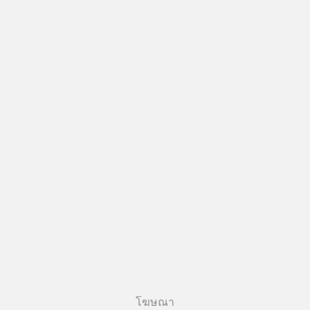
โฆษณา