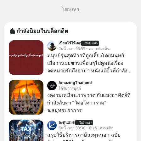
โฆษณา
กำลังนิยมในบล็อกดิต
เขียนไว้ให้เธอ
ยืนยันแล้ว
วันนี้ เวลา 05:55 • ความคิดเห็น
มนุษย์รุ่นสุดท้ายที่ถูกเลี้ยงโดยมนุษย์
เมื่อวานผมชวนเพื่อนๆไปดูหนังเรื่อง
จดหมายรักถึงอาม่า หนังแต้จิ๋วที่กำลัง
โด่งดังทั่วโลกอยู่ในตอนนี้ เหตุเกิดจาก
AmazingThailand
ป๊าผมเห็นโปสเตอร์หนังเรื่องนี้หลาย
ได้รับการบูสต์
เดือนก่อนและอยากดูมาก ด้วยเพราะว่า
งดงามเหมือนภาพวาด กับแสงอาทิตย์ที่
อากงก็มาจากเมืองจีน ป๊าก็พูดแต้จิ๋วได้
กำลังลับตา ”วัดอโศการาม”
มีเรื่องราวมีความผูกพันที่ได้ยินตั้งแต่
จ.สมุทรปราการ
เด็ก
ลงทุนแมน
ยืนยันแล้ว
วันนี้ เวลา 03:30 • หุ้น & เศรษฐกิจ
สรุปวิธีบริหารภาษีลงทุนนอก ฉบับ