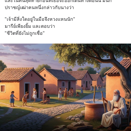
และในคืนสุดท้ายก่อนที่เธอจะออกเดินทางต่อนั้น มีนัก
ปราชญ์เฒ่าคนหนึ่งกล่าวกับนางว่า
"เจ้ามีสิ่งใดอยู่ในมือจึงหวงแหนนัก"
มารีย์เพียงยิ้ม และตอบว่า
"ชีวิตที่ยังไม่ถูกเชื่อ"