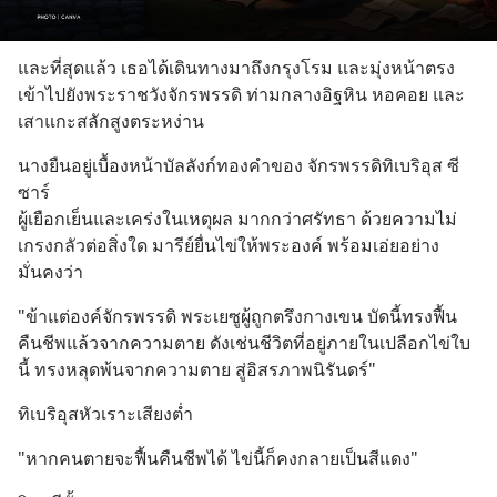
และที่สุดแล้ว เธอได้เดินทางมาถึงกรุงโรม และมุ่งหน้าตรง
เข้าไปยังพระราชวังจักรพรรดิ ท่ามกลางอิฐหิน หอคอย และ
เสาแกะสลักสูงตระหง่าน
นางยืนอยู่เบื้องหน้าบัลลังก์ทองคำของ จักรพรรดิทิเบริอุส ซี
ซาร์
ผู้เยือกเย็นและเคร่งในเหตุผล มากกว่าศรัทธา ด้วยความไม่
เกรงกลัวต่อสิ่งใด มารีย์ยื่นไข่ให้พระองค์ พร้อมเอ่ยอย่าง
มั่นคงว่า
"ข้าแต่องค์จักรพรรดิ พระเยซูผู้ถูกตรึงกางเขน บัดนี้ทรงฟื้น
คืนชีพแล้วจากความตาย ดังเช่นชีวิตที่อยู่ภายในเปลือกไข่ใบ
นี้ ทรงหลุดพ้นจากความตาย สู่อิสรภาพนิรันดร์"
ทิเบริอุสหัวเราะเสียงต่ำ
"หากคนตายจะฟื้นคืนชีพได้ ไข่นี้ก็คงกลายเป็นสีแดง"