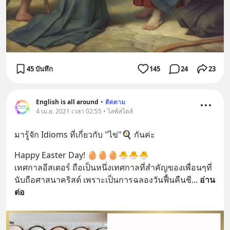
45 บันทึก
145
24
23
English is all around
•
ติดตาม
4 เม.ย. 2021 เวลา 02:55 • ไลฟ์สไตล์
มารู้จัก Idioms ที่เกี่ยวกับ "ไข่"🍳 กันค่ะ
Happy Easter Day! 🥚🥚🥚🐣🐣🐣
เทศกาลอีสเตอร์ ถือเป็นหนึ่งเทศกาลที่สำคัญของเพื่อนๆที่
นับถือศาสนาคริสต์ เพราะเป็นการฉลองวันฟื้นคืนชี
... 
อ่าน
ต่อ