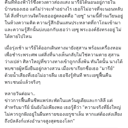
คืนที่ท้องฟ้าไร้ซึ่งดวงดาวส่องแสง มารีย์ได้นอนอยู่ภายใน
บ้านของเธอ แต่ไม่ว่าจะทำอย่างไร เธอก็ไม่อาจที่จะนอนหลับ
ได้ สิ่งที่รบกวนจิตใจเธออยู่ตลอดคือ "เยซู" นามนี้ที่วนเวียนอยู่
ในห้วงความคิด ความรู้สึกอันแสนประหลาดที่ถาโถมเข้ามา 
และความรู้สึกนั้นบ่งบอกกับเธอว่า เยซู พระองค์ยังทรงอยู่ ไม่
ได้หายไปไหน
เมื่อรุ่งเช้า มารีย์ได้ออกเดินทางมายังสุสาน พร้อมเครื่องหอม
เพื่อชำระพระศพ แต่สิ่งที่นางเห็นกลับไม่ใช่ความตาย สุสาน
ว่างเปล่า ศิลาใหญ่ที่ขวางทางเข้าถูกกลิ้งพ้น ทันใดนั้น นางได้
พบชายผู้หนึ่งยืนอยู่กลางสวน เมื่อเขาเรียกชื่อเธอ "มารีย์" 
ด้วยน้ำเสียงที่เธอไม่อาจลืม เธอจึงรู้ทันที พระเยซูฟื้นคืน
พระชนม์แล้วจริงๆ
หลายวันต่อมา..
ข่าวการฟื้นคืนชีพแพร่สะพัดในแคว้นยูเดียและกาลิลี แต่
สำหรับมารีย์ นั่นยังไม่เพียงพอ เธอรู้ดีว่า "ความจริงที่ยิ่งใหญ่ 
ไม่ควรถูกฝังอยู่ในผืนทรายของเยรูซาเล็ม หากแต่ต้องส่งเสียง
ถึงบัลลังก์แห่งอำนาจสูงสุดของโลก"