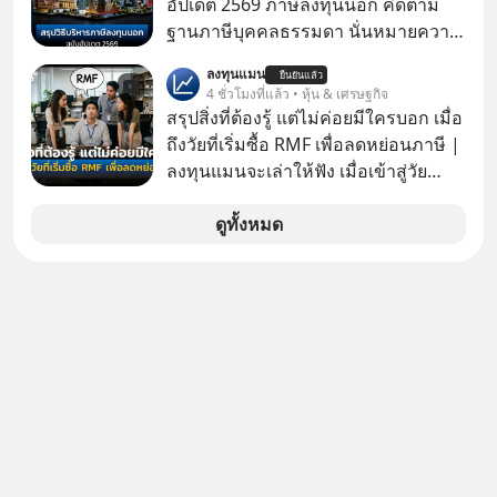
อัปเดต 2569 ภาษีลงทุนนอก คิดตาม
ฐานภาษีบุคคลธรรมดา นั่นหมายความ
ว่าถ้าเรามีกำไร 100,000 บาท
ลงทุนแมน
ยืนยันแล้ว
4 ชั่วโมงที่แล้ว • หุ้น & เศรษฐกิจ
สรุปสิ่งที่ต้องรู้ แต่ไม่ค่อยมีใครบอก เมื่อ
ถึงวัยที่เริ่มซื้อ RMF เพื่อลดหย่อนภาษี |
ลงทุนแมนจะเล่าให้ฟัง เมื่อเข้าสู่วัย
ทำงานและเริ่มมีรายได้ถึงเกณฑ์เสีย
ภาษี หลายคนมักได้รับคำแนะนำให้
ดูทั้งหมด
ลงทุนใน RMF เพราะนอกจากจะช่วยลด
หย่อนภาษีได้แล้ว ยังเป็นโอกาสในการ
สร้างความมั่งคั่งระยะยาว แต่น้อยคน
นักที่จะลงลึกว่า ถ้าลงทุนใน RMF ควรรู้
อะไรบ้าง ควรดู ตรงไหน ทำอย่างไร ถึง
จะดีกับเรา แล้วเราควรรู้ข้อมูลอะไร
เกี่ยวกับ RMF บ้าง เพื่อให้นำไปใช้ต่อได้
จริง ๆ ลงทุนแมนจะเล่าให้ฟัง