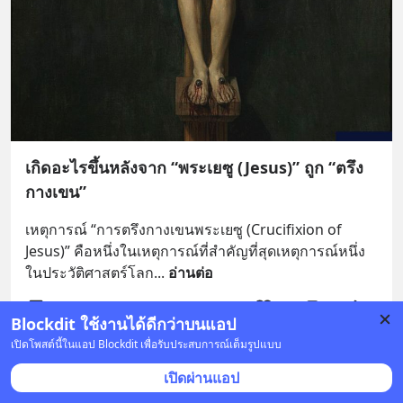
เกิดอะไรขึ้นหลังจาก “พระเยซู (Jesus)” ถูก “ตรึง
กางเขน”
เหตุการณ์ “การตรึงกางเขนพระเยซู (Crucifixion of 
Jesus)” คือหนึ่งในเหตุการณ์ที่สำคัญที่สุดเหตุการณ์หนึ่ง
ในประวัติศาสตร์โลก
... 
อ่านต่อ
21 บันทึก
39
1
12
Blockdit ใช้งานได้ดีกว่าบนแอป
เปิดโพสต์นี้ในแอป Blockdit เพื่อรับประสบการณ์เต็มรูปแบบ
Timeless History (ประวัติศาสตร์ไร้กาลเวลา)
•
ติดตาม
เปิดผ่านแอป
26 พ.ค. เวลา 12:13 • ประวัติศาสตร์