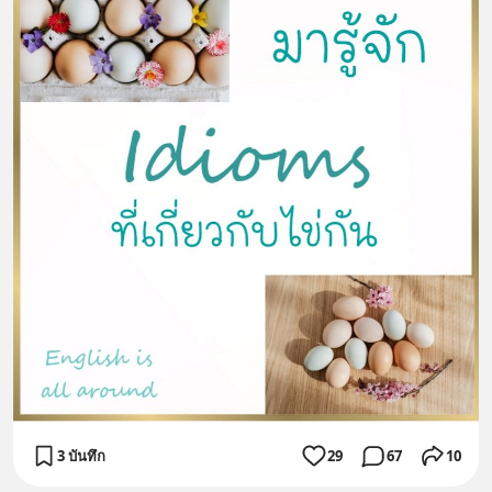
3 บันทึก
29
67
10