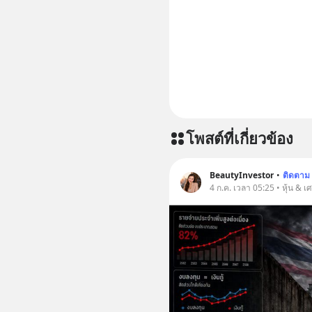
โพสต์ที่เกี่ยวข้อง
BeautyInvestor
•
ติดตาม
4 ก.ค. เวลา 05:25 • หุ้น & เ