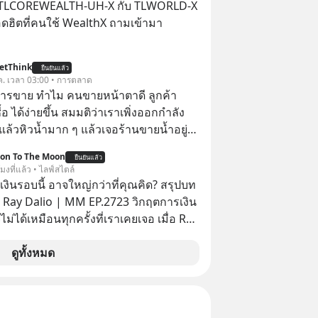
่ำสุดเป็นประวัติการณ์ โดยเฉพาะ “แม่น้ำ
 TLCOREWEALTH-UH-X กับ TLWORLD-X
่งเป็นแม่น้ำยาวอันดับสองของยุโรปที่ไหล
ฮิตที่คนใช้ WealthX ถามเข้ามา
ระเทศ ที่มีปริมาณน้ำลดต่ำลงเป็น
าสตร์ จนเผยให้เห็นร่องรอยทาง
etThink
สตร์ที่เคยจมอยู่ใต้น้ำมานานหลาย
ยืนยันแล้ว
ค. เวลา 03:00 • การตลาด
การขาย ทำไม คนขายหน้าตาดี ลูกค้า
้อ ได้ง่ายขึ้น สมมติว่าเราเพิ่งออกกำลัง
แล้วหิวน้ำมาก ๆ แล้วเจอร้านขายน้ำอยู่
ี่ขายของเหมือนกันทุกอย่าง
ion To The Moon
ยืนยันแล้ว
โมงที่แล้ว • ไลฟ์สไตล์
งินรอบนี้ อาจใหญ่กว่าที่คุณคิด? สรุปบท
 Ray Dalio | MM EP.2723 วิกฤตการเงิน
ไม่ได้เหมือนทุกครั้งที่เราเคยเจอ เมื่อ Ray
ยผู้เคยทำนายวิกฤตเศรษฐกิจมาแล้วหลาย
รั้ง ออกมาส่งสัญญาณเตือนระเบิดเวลา
ดูทั้งหมด
กำลังก่อตัวขึ้น จาก "ระเบิดหนี้สิน
สานเข้ากับ "ฟองสบู่กระแส AI" ที่ผู้คน
าคาอย่างบ้าคลั่ง บทเรียนจาก