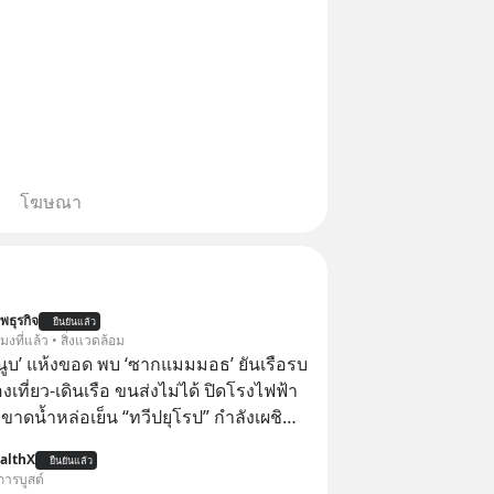
โฆษณา
พธุรกิจ
ยืนยันแล้ว
โมงที่แล้ว • สิ่งแวดล้อม
านูบ’ แห้งขอด พบ ‘ซากแมมมอธ’ ยันเรือรบ
เที่ยว-เดินเรือ ขนส่งไม่ได้ ปิดโรงไฟฟ้า
์ ขาดน้ำหล่อเย็น “ทวีปยุโรป” กำลังเผชิญ
นรุนแรงและภัยแล้งที่ยาวนานอย่างไม่เคย
althX
ยืนยันแล้ว
่อน ส่งผลให้แม่น้ำหลายสายลดระดับลง
การบูสต์