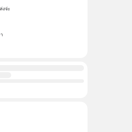
่งจ่ะ
าา