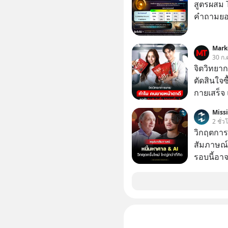
สู่ระดับต
สูตรผสม
ดานูบ” ซึ
คำถามยอด
ผ่าน 10 ป
ประวัติศ
Mark
ประวัติศา
30 ก.
ศตวรรษ
จิตวิทยา
ตัดสินใจซื
กายเสร็จ 
สองร้านท
Miss
2 ชั่ว
วิกฤตการเ
สัมภาษณ์
รอบนี้อาจ
Dalio ชา
ต่อหลายค
ลูกใหม่ที่
มหาศาล" ผ
กำลังแห่ไล่ร