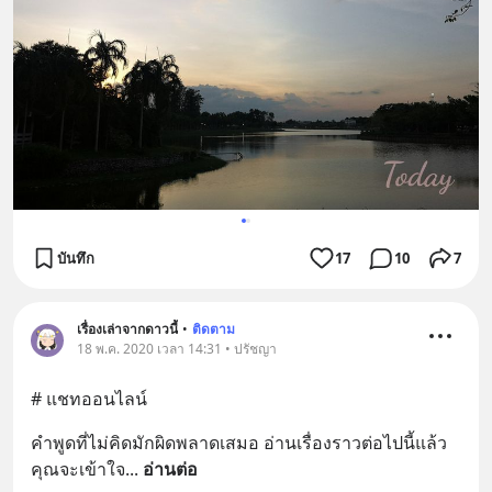
บันทึก
17
10
7
เรื่องเล่าจากดาวนี้
•
ติดตาม
18 พ.ค. 2020 เวลา 14:31 • ปรัชญา
# แชทออนไลน์
คำพูดที่ไม่คิดมักผิดพลาดเสมอ อ่านเรื่องราวต่อไปนี้แล้ว
คุณจะเข้าใจ
... 
อ่านต่อ