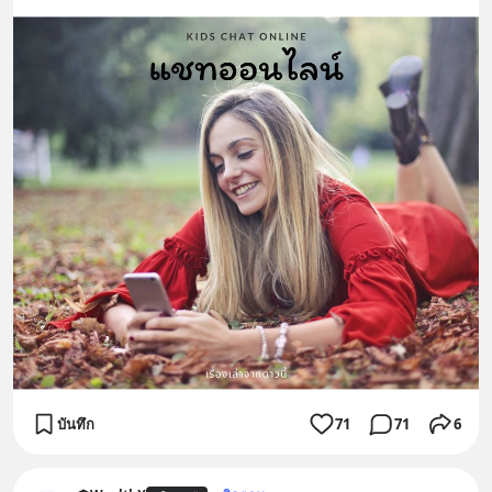
บันทึก
71
71
6