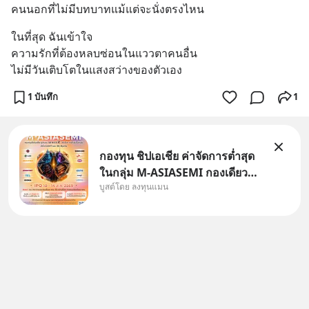
คนนอกที่ไม่มีบทบาทแม้แต่จะนั่งตรงไหน
แชร์ความรู้การสร้างธุรกิจ
ในที่สุด ฉันเข้าใจ
ความรักที่ต้องหลบซ่อนในแววตาคนอื่น
ไม่มีวันเติบโตในแสงสว่างของตัวเอง
1 บันทึก
1
กองทุน ชิปเอเชีย ค่าจัดการต่ำสุด
ในกลุ่ม M-ASIASEMI กองเดียว
บูสต์โดย ลงทุนแมน
ครบ มีทั้ง CXMT จากจีน TSMC
จากไต้หวัน SK Hynix จาก
เกาหลีใต้ Kioxia จากญี่ปุ่น