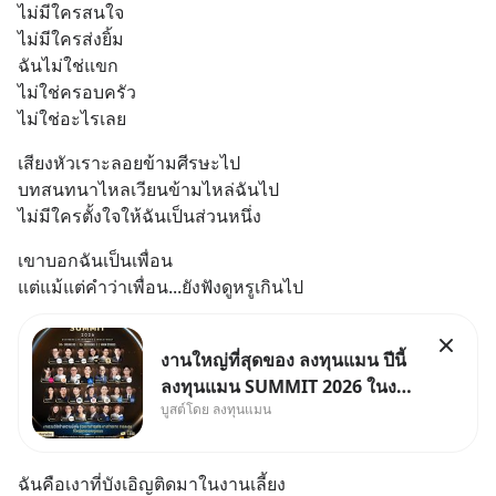
ไม่มีใครสนใจ
ไม่มีใครส่งยิ้ม
ฉันไม่ใช่แขก
ไม่ใช่ครอบครัว
ไม่ใช่อะไรเลย
เสียงหัวเราะลอยข้ามศีรษะไป
บทสนทนาไหลเวียนข้ามไหล่ฉันไป
ไม่มีใครตั้งใจให้ฉันเป็นส่วนหนึ่ง
เขาบอกฉันเป็นเพื่อน
แต่แม้แต่คำว่าเพื่อน...ยังฟังดูหรูเกินไป
งานใหญ่ที่สุดของ ลงทุนแมน ปีนี้
ลงทุนแมน SUMMIT 2026 ในงาน
บูสต์โดย ลงทุนแมน
นี้จะมีเจ้าของธุรกิจ Dr.PONG,
หมึกกรุบ, Srichand, Jones’
Salad, LA GLACE, Fastwork,
ฉันคือเงาที่บังเอิญติดมาในงานเลี้ยง
MizuMi, KARMART, อิชิตัน มา