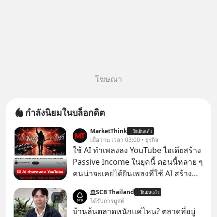
โฆษณา
กำลังนิยมในบล็อกดิต
MarketThink
ยืนยันแล้ว
เมื่อวาน เวลา 03:00 • ธุรกิจ
ใช้ AI ทำเพลงลง YouTube ไอเดียสร้าง
Passive Income ในยุคนี้ ตอนนี้หลาย ๆ
คนน่าจะเคยได้ยินเพลงที่ใช้ AI สร้าง
ผ่านหูกันมาบ้าง เช่น เพลง “ไม่มีใคร
SCB Thailand
ยืนยันแล้ว
รู้ตัวเรา” จากช่องชื่อว่า UNHEARD
ได้รับการบูสต์
MUSIC ที่ตอนนี้มียอดรับชมกว่า 26
บ้านล้นตลาดหนักแค่ไหน? ตลาดที่อยู่