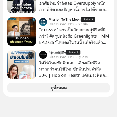
ล้านครั้งแล้ว
อาศัยไทยกำลังเจอ Oversupply หนัก
กว่าที่คิด และปัญหานี้อาจไม่ได้จบแค่
เรื่องเศรษฐกิจ #SCBEIC #อสังหา #บ้าน
Mission To The Moon
ยืนยันแล้ว
ล้นตลาด #เศรษฐกิจไทย #EICAround
เมื่อวาน เวลา 13:00 • หนังสือ
#SCBThailand สามารถดูคลิปที่
"อุปสรรค" อาจเป็นสัญญาณสู่ชีวิตที่ดี
youtube ประกอบได้ที่ link :
กว่า? #สรุปหนังสือ Greenlights | MM
https://youtube.com/shorts/-
EP.2725 “ไฟแดงในวันนี้ แท้จริงแล้ว
xU9gYcfVJk?feature=share
อาจเป็นสัญญาณไฟเขียวที่ยังไม่ถึงเวลา
กรุงเทพธุรกิจ
ยืนยันแล้ว
เปลี่ยนสี” McConaughey ดาราดาวรุ่ง
เมื่อวาน เวลา 13:00 • สุขภาพ
ในยุคหนึ่ง เคยปฏิเสธเงินค่าตัวหนังรอม
ไม่ใช้ไหมขัดฟันเลย...เสี่ยงเสียชีวิต
คอมที่สูงถึง 14.5 ล้านดอลลาร์ (หรือ
มากกว่าคนใช้ไหมขัดฟันประจำถึง
ราว 500 ล้านบาท) เพียงเพราะเขาไม่
30% | Hop on Health แค่แปรงฟันคง
อยากขังตัวเองไว้ในกล่องเดิมๆ ผลที่
ไม่พอ..จากการวิจัยตามเก็บข้อมูลผู้สูง
ตามมาคือ โทรศัพท์ของเขากลายเป็น
อายุ 5,000 คน มีข้อมูลที่น่าสนใจเกี่ยว
ดูทั้งหมด
ความเงียบสนิทนานถึง 14 เดือนเต็ม แต่
กับโรคต่างๆที่เกิดจากการไม่ใช้ไหมขัด
ความเงียบและ "ไฟแดง" ในวันนั้นกลับ
ฟันเป็นประจำ เสี่ยงเกิดโรคนำไปสู่การ
กลายเป็นการถอยหลังเพื่อตั้งหลัก จนส่ง
เสียชีวิต...อะไรคือสาเหตุติดตามได้ใน
ให้เขาก้าวขึ้นไปยืนถือรางวัลออสการ์
Hop On Health