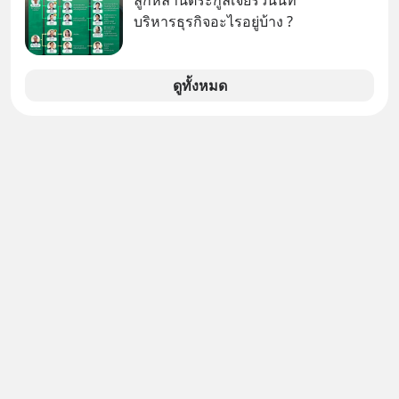
ลูกหลานตระกูลเจียรวนนท์
เทคโนโลยีไปใส่ในหน้าปัดรถยนต์
ล้านครั้งแล้ว
บริหารธุรกิจอะไรอยู่บ้าง ?
อัจฉริยะ จากจุดสูงสุดของศิลปะแห่ง
เสียงดนตรี ทำไมถึงจบลงด้วยการเป็น
แค่บรรทัดหนึ่งในบัญชีทรัพย์สินของ
ดูทั้งหมด
บริษัทอื่น เลือกฟังกันได้เลยนะครับ อย่า
ลืมกด Follow ติดตาม PodCast ช่อง
Geek Forever’s Podcast ของผมกัน
ด้วยนะครับ 🎧 ฟังผ่าน Spotify :
https://tinyurl.com/mr39sd7c 🎧 ฟัง
ผ่าน Apple Podcast :
https://bit.ly/4yVPIpg 🎧 ฟังผ่าน
Podbean : https://bit.ly/4hr2jL3 🎧
ฟังผ่าน Youtube :
https://youtu.be/B6IZDYopZLw The
original article appeared here
https://www.tharadhol.com/geek-
story-ep831-who-killed-harman-
kardon/ ติดตามสาระดี ๆ อัพเดททุกวัน
ผ่าน Line OA ด.ดล Blog คลิกเลย -->