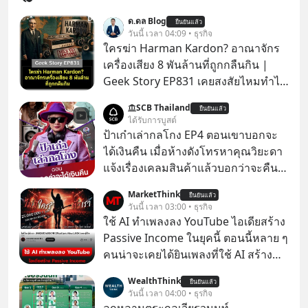
ด.ดล Blog
ยืนยันแล้ว
วันนี้ เวลา 04:09 • ธุรกิจ
ใครฆ่า Harman Kardon? อาณาจักร
เครื่องเสียง 8 พันล้านที่ถูกกลืนกิน |
Geek Story EP831 เคยสงสัยไหมทำไม
หูฟัง AKG ถึงกลายเป็นแค่ของแถมใน
SCB Thailand
ยืนยันแล้ว
กล่องมือถือ? หรือลำโพง JBL ถึงวางขาย
ได้รับการบูสต์
เกลื่อนตามห้างทั่วไป? ทั้งที่จริง ๆ แล้ว
ป้าเก๋าเล่ากลโกง EP4 ตอนเขาบอกจะ
ชื่อเหล่านี้คือ “ตำนาน” ระดับเทพที่นัก
ได้เงินคืน เมื่อห้างดังโทรหาคุณวิยะดา
เล่นเครื่องเสียงยุคก่อนยอมจ่ายเงินหลัก
แจ้งเรื่องเคลมสินค้าแล้วบอกว่าจะคืน
แสนเพื่อครอบครอง แต่เบื้องหลังความ
เงิน คุณวิยะดาจะได้เงินจริง หรือเป็น
MarketThink
แมสนี้ มีโศกนาฏกรรมของโลกธุรกิจ
ยืนยันแล้ว
เรื่องจ้อจี้ หาคำตอบได้ที่ “ป้าเก๋าเล่ากล
วันนี้ เวลา 03:00 • ธุรกิจ
ซ่อนอยู่ อาณาจักรเครื่องเสียงที่ยิ่งใหญ่
โกง” EP4 ตอน “เขาบอกว่าจะได้เงิน
ใช้ AI ทำเพลงลง YouTube ไอเดียสร้าง
ที่สุดบนโลก ถูกกว้านซื้อไปด้วยมูลค่า 8
คืน” #ป้าเก๋าเล่ากลโกง #แก้เกมกลโกง
Passive Income ในยุคนี้ ตอนนี้หลาย ๆ
พันล้านดอลลาร์โดย Samsung และสิ่ง
#อยู่อย่างยั่งยืน #Cybersecurity #เตือน
คนน่าจะเคยได้ยินเพลงที่ใช้ AI สร้าง
ที่เจ็บปวดที่สุดคือ ยักษ์ใหญ่จาก
ภัยออนไลน์
ผ่านหูกันมาบ้าง เช่น เพลง “ไม่มีใคร
เกาหลีใต้ไม่ได้ซื้อเพราะหลงใหลใน
WealthThink
ยืนยันแล้ว
รู้ตัวเรา” จากช่องชื่อว่า UNHEARD
วันนี้ เวลา 04:00 • ธุรกิจ
เสียงเพลง แต่ซื้อเพื่อเป็นทางลัดเอา
MUSIC ที่ตอนนี้มียอดรับชมกว่า 26