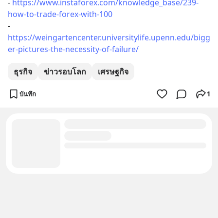
- 
https://www.instaforex.com/knowledge_base/239-
how-to-trade-forex-with-100
- 
https://weingartencenter.universitylife.upenn.edu/bigg
er-pictures-the-necessity-of-failure/
ธุรกิจ
ข่าวรอบโลก
เศรษฐกิจ
บันทึก
1