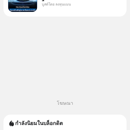
บูสต์โดย ลงทุนแมน
ลงทุนแมน AI Supercycle คือช่วง
เวลาที่เทคโนโลยีปัญญาประดิษฐ์
จะกลายเป็นตัวขับเคลื่อนหลัก ของ
การเติบโตทางเศรษฐกิจ และวิถี
ชีวิตของผู้คนอย่างยาวนานต่
โฆษณา
กำลังนิยมในบล็อกดิต