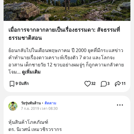
เมื่อการจากลากลายเป็นเรื่องธรรมดา: สัจธรรมที่
ธรรมชาติสอน
ย้อนกลับไปในเดือนพฤษภาคม ปี 2000 ยุคที่มีกระแสข่าว
คำทำนายเรื่องดาวเคราะห์เรียงตัว 7 ดวง และโลกจะ
อวสาน เด็กชายวัย 12 ขวบอย่างผมจู่ๆ ก็ถูกความกลัวตาย
โจม
... 
ดูเพิ่มเติม
9 บันทึก
32
3
11
วัยรุ่นพันล้าน
•
ติดตาม
7 ก.ย. 2019 เวลา 08:30
หุ้นสินค้าโภคภัณฑ์
ดร. นิเวศน์ เหมวชิรวรากร