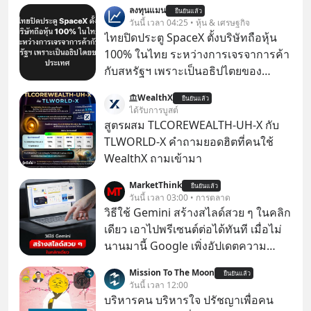
ลงทุนแมน
ยืนยันแล้ว
วันนี้ เวลา 04:25 • หุ้น & เศรษฐกิจ
ไทยปิดประตู SpaceX ตั้งบริษัทถือหุ้น
100% ในไทย ระหว่างการเจรจาการค้า
กับสหรัฐฯ เพราะเป็นอธิปไตยของ
ประเทศ Bloomberg รายงาน ไทย
WealthX
ยืนยันแล้ว
ประกาศจุดยืนชัดเจนว่า จะไม่อนุญาต
ได้รับการบูสต์
ให้บริษัทสหรัฐฯ ตั้งบริษัทโทรคมนาคม
สูตรผสม TLCOREWEALTH-UH-X กับ
ดาวเทียมที่ถือหุ้น 100% โดยชาวต่าง
TLWORLD-X คำถามยอดฮิตที่คนใช้
ชาติ ในระหว่างการเจรจาการค้ากับ
WealthX ถามเข้ามา
รัฐบาลสหรัฐ โดยให้เหตุผลว่าเป็น
MarketThink
ประเด็นด้านอธิปไตยของประเทศ
ยืนยันแล้ว
วันนี้ เวลา 03:00 • การตลาด
วิธีใช้ Gemini สร้างสไลด์สวย ๆ ในคลิก
เดียว เอาไปพรีเซนต์ต่อได้ทันที เมื่อไม่
นานมานี้ Google เพิ่งอัปเดตความ
สามารถใหม่ให้กับ Google Slides ให้
Mission To The Moon
ยืนยันแล้ว
สามารถใช้ Gemini ช่วยสร้างสไลด์นำ
วันนี้ เวลา 12:00
เสนอแบบสวย ๆ ได้ในคลิกเดียว ไม่ต้อง
บริหารคน บริหารใจ ปรัชญาเพื่อคน