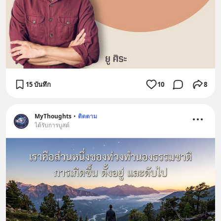
15 บันทึก
10
8
MyThoughts
•
ติดตาม
ได้รับการบูสต์