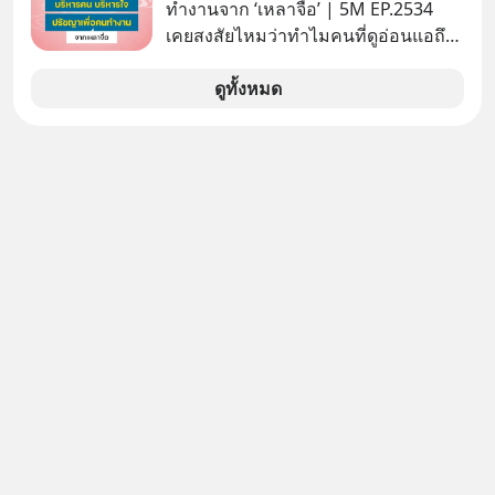
เสียเวลาทำเองอีกต่อไป
ทำงานจาก ‘เหลาจื่อ’ | 5M EP.2534
เคยสงสัยไหมว่าทำไมคนที่ดูอ่อนแอถึง
กลายเป็นคนที่เข้มแข็งที่สุดในบาง
สถานการณ์ แล้วทำไมคนที่ไม่ออกแรง
ดูทั้งหมด
ทำอะไรเลยถึงประสบความสำเร็จได้ไว
กว่าใครเพื่อน? ไม่แน่ว่าคนกลุ่มนี้อาจ
จะเป็นคนที่รู้จักบริหารใจตัวเอง และคน
รอบตัวได้เก่งที่สุดก็เป็นได้ โดยพอดแค
สต์ 5M ในวันนี้จะพาทุกคนไปสำรวจวิธี
การบริหารคนและบริหารใจ ปรัชญา
เพื่อคนทำงานจาก ‘เหลาจื่อ’ (เล่าจื๊อ) นัก
ปราชญ์จีนแห่งยุคไปด้วยกัน