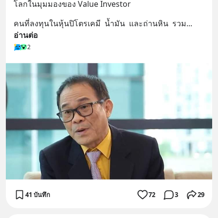
โลกในมุมมองของ Value Investor
คนที่ลงทุนในหุ้นปิโตรเคมี  น้ำมัน  และถ่านหิน  รวม
... 
อ่านต่อ
2
41 บันทึก
72
3
29