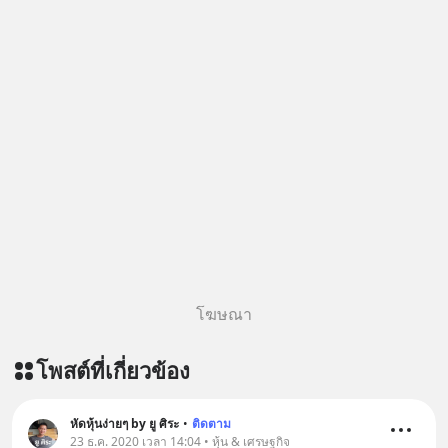
โฆษณา
โพสต์ที่เกี่ยวข้อง
หัดหุ้นง่ายๆ by ยู ศิระ
•
ติดตาม
23 ธ.ค. 2020 เวลา 14:04 • หุ้น & เศรษฐกิจ