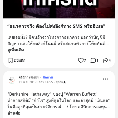
“ธนาคารจริง ต้องไม่ส่งลิงก์ทาง SMS หรืออีเมล”
เคยเจอมั้ย? มีคนอ้างว่าโทรจากธนาคาร บอกว่าบัญชีมี
ปัญหา แล้วให้กดลิงก์โน่นนี่ หรือสแกนคิวอาร์โค้ดทันที
... 
ดูเพิ่มเติม
2 บันทึก
7
1
4
คลินิกการลงทุน
•
ติดตาม
11 พ.ย. 2019 เวลา 14:55 • ธุรกิจ
"Berkshire Hathaway" ของปู่ "Warren Buffett" 
ทำลายสถิติมี "กำไร" สูงที่สุดในโลก และล่าสุดมี "เงินสด" 
ในมือสูงที่สุดเป็นประวัติการณ์ !!! / โดย คลินิกการลงทุน
... 
อ่านต่อ