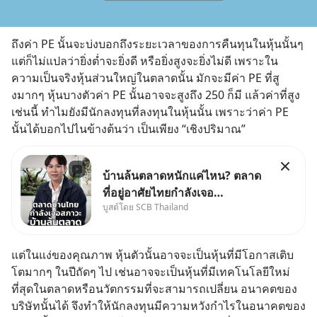
ถึงค่า PE นั้นจะบ่งบอกถึงระยะเวลาของการคืนทุนในหุ้นนั้นๆ 
แต่ก็ไม่แปลว่ายิ่งต่ำจะยิ่งดี หรือยิ่งสูงจะยิ่งไม่ดี เพราะใน
ความเป็นจริงหุ้นส่วนใหญ่ในตลาดนั้น มักจะมีค่า PE ที่สู
งมากๆ หุ้นบางตัวค่า PE นั้นอาจจะสูงถึง 250 ก็มี แล้วค่าที่สูง
เช่นนี้ ทำไมยังมีนักลงทุนที่ลงทุนในหุ้นนั้น เพราะว่าค่า PE 
นั้นได้บอกไปไนข้างต้นว่า เป็นเพียง “เชิงปริมาณ”
บ้านล้นตลาดหนักแค่ไหน? ตลาด
ที่อยู่อาศัยไทยกำลังเจอ
บูสต์โดย SCB Thailand
Oversupply หนักกว่าที่คิด และ
ปัญหานี้อาจไม่ได้จบแค่เรื่อง
เศรษฐกิจ #SCBEIC #อสังหา
แต่ในแง่ของคุณภาพ หุ้นตัวนั้นอาจจะเป็นหุ้นที่มีโอกาสเติบ
#บ้านล้นตลาด #เศรษฐกิจไทย
โตมากๆ ในปีถัดๆ ไป เช่นอาจจะเป็นหุ้นที่มีเทคโนโลยีใหม่
#EICAround #SCBThailand
ที่สุดในตลาดหรือนวัตกรรมที่จะสามารถเปลี่ยน อนาคตของ
สามารถดูคลิปท
บริษัทนั้นได้ จึงทำให้นักลงทุนมีความหวังกำไรในอนาคตของ