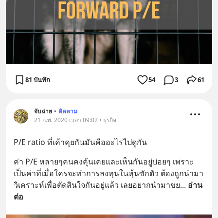
81 บันทึก
54
3
61
จับฉ่าย
•
ติดตาม
21 ก.พ. 2020 เวลา 09:02 • ธุรกิจ
P/E ratio ที่เค้าคุยกันมันคืออะไรไปดูกัน
ค่า P/E หลายๆคนคงคุ้นเคยและเห็นกันอยู่บ่อยๆ เพราะ
เป็นค่าที่เมื่อใครจะทำการลงทุนในหุ้นซักตัว ต้องถูกนำมา
วิเคราะห์เพื่อตัดสินใจกันอยู่แล้ว เลยอยากนำมาขย
... 
อ่าน
ต่อ