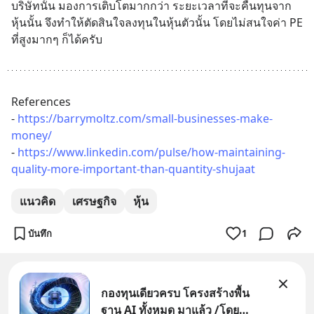
บริษัทนั้น มองการเติบโตมากกว่า ระยะเวลาที่จะคืนทุนจาก
หุ้นนั้น จึงทำให้ตัดสินใจลงทุนในหุ้นตัวนั้น โดยไม่สนใจค่า PE 
ที่สูงมากๆ ก็ได้ครับ
References 
- 
https://barrymoltz.com/small-businesses-make-
money/
- 
https://www.linkedin.com/pulse/how-maintaining-
quality-more-important-than-quantity-shujaat
แนวคิด
เศรษฐกิจ
หุ้น
บันทึก
1
กองทุนเดียวครบ โครงสร้างพื้น
ฐาน AI ทั้งหมด มาแล้ว /โดย