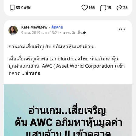
33 บันทึก
165
19
25
Kate MewMew
•
ติดตาม
9 ต.ค. 2019 เวลา 13:21 • ความคิดเห็น
อ่านเกมเสี่ยเจริญ กับ อภิมหาหุ้นแสนล้าน..
เมื่อเสี่ยเจริญเจ้าพ่อ Landlord ของไทย นำอภิมหาหุ้น 
มูลค่าแสนล้าน  AWC ( Asset World Corporation ) เข้า
ตลาด
... 
อ่านต่อ