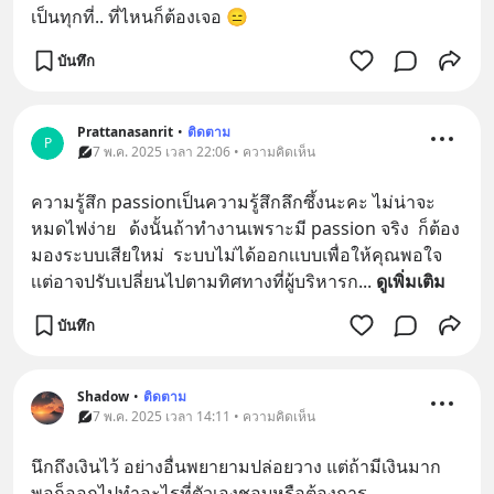
เป็นทุกที่.. ที่ไหนก็ต้องเจอ 😑
บันทึก
Prattanasanrit
•
ติดตาม
P
7 พ.ค. 2025 เวลา 22:06 • ความคิดเห็น
ความรู้สึก passionเป็นความรู้สึกลึกซึ้งนะคะ ไม่น่าจะ
หมดไฟง่าย   ด้งนั้นถ้าทำงานเพราะมี passion จริง  ก็ต้อง
มองระบบเสียใหม่  ระบบไม่ได้ออกเเบบเพื่อให้คุณพอใจ  
เเต่อาจปรับเปลี่ยนไปตามทิศทางที่ผู้บริหารก
... 
ดูเพิ่มเติม
บันทึก
Shadow
•
ติดตาม
7 พ.ค. 2025 เวลา 14:11 • ความคิดเห็น
นึกถึงเงินไว้ อย่างอื่นพยายามปล่อยวาง แต่ถ้ามีเงินมาก
พอก็ออกไปทำอะไรที่ตัวเองชอบหรือต้องการ