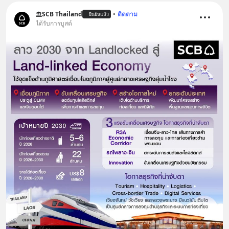
SCB Thailand
•
ติดตาม
ยืนยันแล้ว
ได้รับการบูสต์