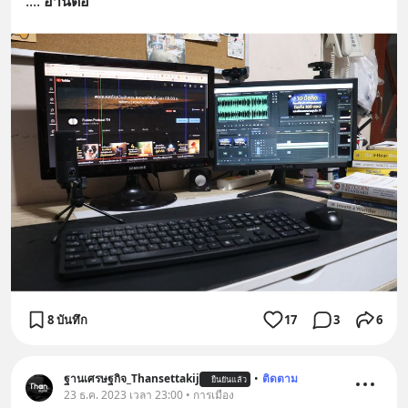
.
... 
อ่านต่อ
8 บันทึก
17
3
6
ฐานเศรษฐกิจ_Thansettakij
•
ติดตาม
ยืนยันแล้ว
23 ธ.ค. 2023 เวลา 23:00 • การเมือง