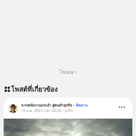
ผลิตภัณฑ์เสริมอาหาร Diip CBD ช่วย
บรรเทาความเครียด ลดความวิตกกังวล
เพิ่มการผ่อนคลาย ซึ่งช่วยให้การนอน
หลับมีประสิทธิภาพมากยิ่งขึ้น 📍 สนใจ
สั่งซื้อสินค้า Diip CBD 💬 LINE :
@diipgeek 🔗 หรือกดลิงก์
https://lin.ee/U91Fzyz
โฆษณา
โพสต์ที่เกี่ยวข้อง
จากพนักงานประจำ สู่คนทำธุรกิจ
•
ติดตาม
19 ม.ค. 2023 เวลา 00:30 • ธุรกิจ