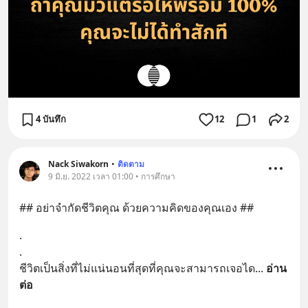
4 บันทึก
12
1
2
Nack Siwakorn
•
ติดตาม
9 มิ.ย. 2022 เวลา 01:00 • การศึกษา
## อย่าจำกัดชีวิตคุณ ด้วยความคิดของคุณเอง ##
.
.
ชีวิตเป็นสิ่งที่ไม่แน่นอนที่สุดที่คุณจะสามารถเจอได
... 
อ่าน
ต่อ