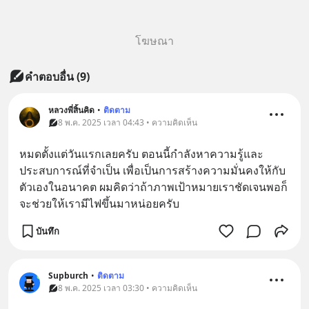
โฆษณา
คำตอบอื่น
(
9
)
หลวงพี่สิ้นคิด
•
ติดตาม
8 พ.ค. 2025 เวลา 04:43 • ความคิดเห็น
หมดตั้งแต่วันแรกเลยครับ ตอนนี้กำลังหาความรู้และ
ประสบการณ์ที่จำเป็น เพื่อเป็นการสร้างความมั่นคงให้กับ
ตัวเองในอนาคต ผมคิดว่าถ้าภาพเป้าหมายเราชัดเจนพอก็
จะช่วยให้เรามีไฟขึ้นมาหน่อยครับ
บันทึก
Supburch
•
ติดตาม
8 พ.ค. 2025 เวลา 03:30 • ความคิดเห็น