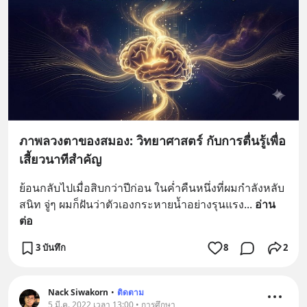
ภาพลวงตาของสมอง: วิทยาศาสตร์ กับการตื่นรู้เพื่อ
เสี้ยวนาทีสำคัญ
ย้อนกลับไปเมื่อสิบกว่าปีก่อน ในค่ำคืนหนึ่งที่ผมกำลังหลับ
สนิท จู่ๆ ผมก็ฝันว่าตัวเองกระหายน้ำอย่างรุนแรง
... 
อ่าน
ต่อ
3 บันทึก
8
2
Nack Siwakorn
•
ติดตาม
5 มี.ค. 2022 เวลา 13:00 • การศึกษา