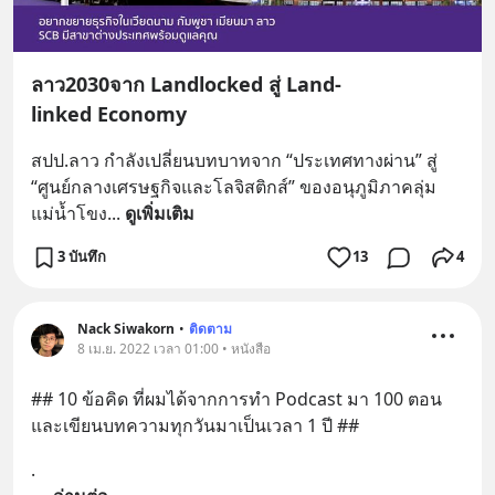
ลาว2030จาก Landlocked สู่ Land-
linked Economy
สปป.ลาว กำลังเปลี่ยนบทบาทจาก “ประเทศทางผ่าน” สู่ 
“ศูนย์กลางเศรษฐกิจและโลจิสติกส์” ของอนุภูมิภาคลุ่ม
แม่น้ำโขง
... 
ดูเพิ่มเติม
3 บันทึก
13
4
Nack Siwakorn
•
ติดตาม
8 เม.ย. 2022 เวลา 01:00 • หนังสือ
## 10 ข้อคิด ที่ผมได้จากการทำ Podcast มา 100 ตอน 
และเขียนบทความทุกวันมาเป็นเวลา 1 ปี ##
.