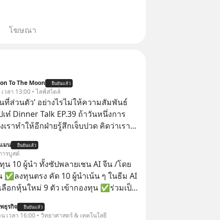
โฆษณา
ion To The Moon
ยืนยันแล้ว
. เวลา 13:00 • ไลฟ์สไตล์
ื้นที่ส่วนตัว’ อย่างไรไม่ให้ความสัมพันธ์
ปเท๋ Dinner Talk EP.39 ถ้าวันหนึ่งการ
เราทำให้อีกฝ่ายรู้สึกเจ็บปวด คิดว่าเรา
ใส่และมองว่าเราเห็นแก่ตัวทั้งที่เราเองก็
นแมน
ยืนยันแล้ว
เสธใครอย่างนี้มาก่อน แต่พอตั้งใจจะ
การบูสต์
ขต’ เพื่อตัวเองดูสักครั้ง กลับทำให้เกิด
น 10 ผู้นำ ทั้งซัปพลายเชน AI จีน /โดย
ามสัมพันธ์เสียอย่างนั้น โดยรายการ
 ✅ลงทุนตรง คัด 10 ผู้นำเน้น ๆ ในธีม AI
nner Talk ในวันนี้โฮสต์ทั้ง 2 ท่าน แทป-
ลือกหุ้นใหม่ 9 ตัว เข้ากองทุน ✅ร่วมเป็น
ุตสาหะ และ เอ๋ นิ้วกลม-สราวุธ เฮ้ง
้นำ AI จีน ตั้งแต่โรงงานผลิตชิป หน่วย
พธุรกิจ
ะพาทุกคนไปสำรวจวิธีสร้างขอบเขตเพื่อ
ยืนยันแล้ว
มเดล AI ยันหุ่นยนต์ ✅ได้การรับยกเว้น
วาน เวลา 16:00 • วิทยาศาสตร์ & เทคโนโลยี