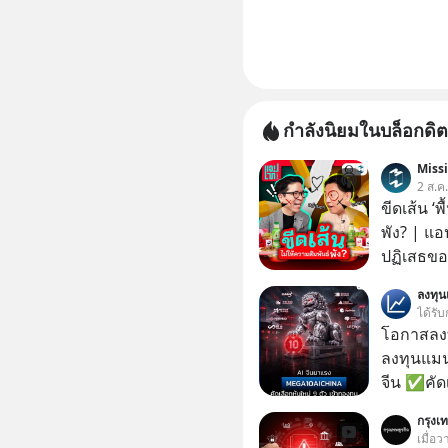
กำลังนิยมในบล็อกดิต
Miss
2 ส.ค
ขีดเส้น ‘พ
พัง? | แอ
ปฏิเสธของ
ตั้งกำแพง
ลงทุ
ไม่เคยปฏิ
ได้รับ
‘สร้างขอบเ
โอกาสลงทุ
รอยร้าวในคว
ลงทุนแมน
แอปเท๋ Di
จีน ✅คัดเ
รวิศ หาญอ
เจ้าของผู
กรุงเท
สวัสดิ์ จ
ความจำ โ
เมื่อ