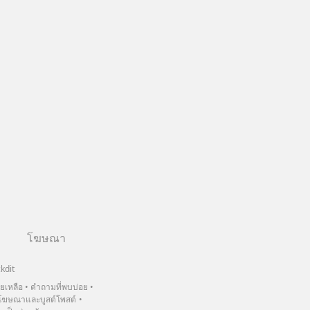
โฆษณา
kdit
วยเหลือ
คำถามที่พบบ่อย
ฆษณาและบูสต์โพสต์