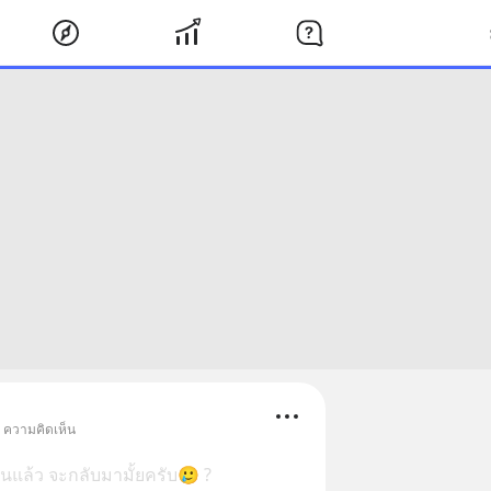
• ความคิดเห็น
แล้ว จะกลับมามั้ยครับ🥲 ?