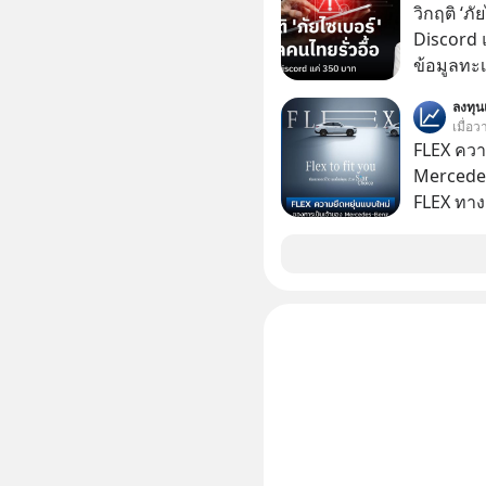
รักษาใจข
ภาษี Cap
วิกฤติ ‘ภ
รอบข้างไปพร้
ประเทศไ
Discord แ
#selfdev
ข้อมูลทะ
#missio
อยู่ในมื
ลงทุ
350 บาท 
เมื่อ
FLEX ควา
Mercedes
FLEX ทางเลื
“Flex to 
StarChoic
รถที่ออก
คืนรถ หรื