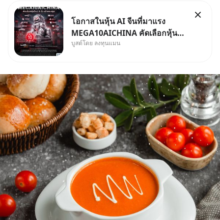
โอกาสในหุ้น AI จีนที่มาแรง
MEGA10AICHINA คัดเลือกหุ้น
บูสต์โดย ลงทุนแมน
ใหม่ 9 ตัว เข้ากองทุน.. ครอบคลุม
ทั้งซัปพลายเชน AI จีน พิเศษ ช่วง
3 - 19 ส.ค. 69 มีโปรโมชัน ลด
50% ค่าธรรมเนียมซื้อ | ยอด 2
ล้านบาทขึ้นไป ฟรีค่าธรร