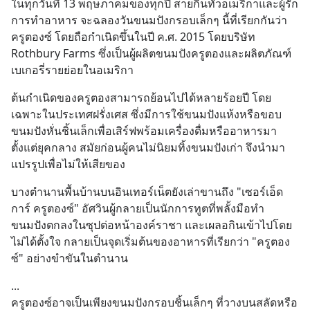
ในทุกวันที่ 13 พฤษภาคมของทุกปี สายกินทั่วอเมริกาและผู้รัก
การทำอาหาร จะฉลองวันขนมปังกรอบเล็กๆ นี้ที่เรียกกันว่า 
ครูตองซ์ โดยถือกำเนิดขึ้นในปี ค.ศ. 2015 โดยบริษัท 
Rothbury Farms ซึ่งเป็นผู้ผลิตขนมปังครูตองและผลิตภัณฑ์
เบเกอรี่รายย่อยในอเมริกา
ต้นกำเนิดของครูตองสามารถย้อนไปได้หลายร้อยปี โดย
เฉพาะในประเทศฝรั่งเศส ซึ่งมีการใช้ขนมปังแห้งหรือขอบ
ขนมปังหั่นชิ้นเล็กเพื่อเสิร์ฟพร้อมเครื่องดื่มหรืออาหารมา
ตั้งแต่ยุคกลาง สมัยก่อนผู้คนไม่นิยมทิ้งขนมปังเก่า จึงนำมา
แปรรูปเพื่อไม่ให้เสียของ
บางตำนานพื้นบ้านบนอินเทอร์เน็ตยังเล่าขานถึง "เซอร์เอ็ด
การ์ ครูตองซ์" อัศวินผู้กลายเป็นนักการทูตที่พลั้งมือทำ
ขนมปังตกลงในซุปต่อหน้าองค์ราชา และเผลอกินเข้าไปโดย
ไม่ได้ตั้งใจ กลายเป็นจุดเริ่มต้นของอาหารที่เรียกว่า "ครูตอง
ซ์" อย่างขำขันในตำนาน
...
ครูตองซ์อาจเป็นเพียงขนมปังกรอบชิ้นเล็กๆ ที่วางบนสลัดหรือ