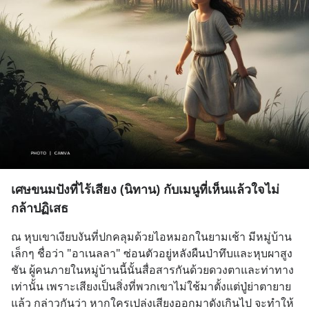
เศษขนมปังที่ไร้เสียง (นิทาน) กับเมนูที่เห็นแล้วใจไม่
กล้าปฏิเสธ
ณ หุบเขาเงียบงันที่ปกคลุมด้วยไอหมอกในยามเช้า มีหมู่บ้าน
เล็กๆ ชื่อว่า "อาเนลลา" ซ่อนตัวอยู่หลังผืนป่าทึบและหุบผาสูง
ชัน ผู้คนภายในหมู่บ้านนี้นั้นสื่อสารกันด้วยดวงตาและท่าทาง
เท่านั้น เพราะเสียงเป็นสิ่งที่พวกเขาไม่ใช้มาตั้งแต่ปู่ย่าตายาย
แล้ว กล่าวกันว่า หากใครเปล่งเสียงออกมาดังเกินไป จะทำให้