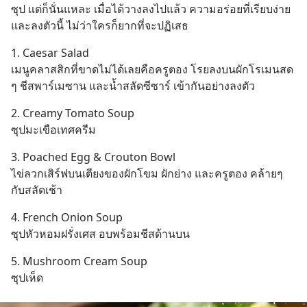
ซุป แต่ก็นั่นแหละ เมื่อได้วางลงไปแล้ว ความอร่อยที่เรียบง่าย
และลงตัวนี้ ไม่ว่าใครก็ยากที่จะปฏิเสธ
1. Caesar Salad 
เมนูคลาสสิกที่ขาดไม่ได้เลยคือครูตอง โรยลงบนผักโรเมนสด 
ๆ ชีสพาร์เมซาน และน้ำสลัดซีซาร์ เข้ากันอย่างลงตัว
2. Creamy Tomato Soup 
ซุปมะเขือเทศครีม
3. Poached Egg & Crouton Bowl
ไข่ลวกเสิร์ฟบนเตียงของผักโขม ผักย่าง และครูตอง คล้ายๆ 
กับสลัดเช้า
4. French Onion Soup
ซุปหัวหอมฝรั่งเศส อบพร้อมชีสด้านบน
5. Mushroom Cream Soup
ซุปเห็ด