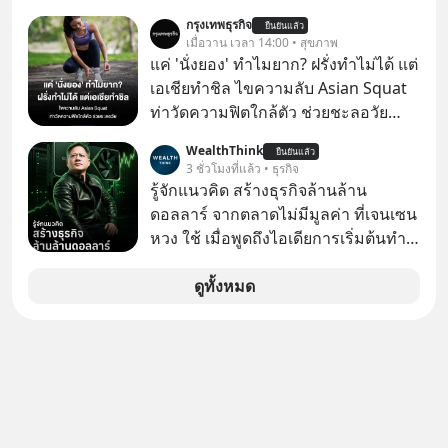
ยังกระดูก และอวัยวะอื่นของร่างกาย ที่
เนเปิลแบบที่มันเป็นทั้งวัน
กรุงเทพธุรกิจ
สร้างความเจ็บปวดทรมานอย่างรุนแรง
ยืนยันแล้ว
เมื่อวาน เวลา 14:00 • สุขภาพ
แต่ยืนยันว่า โจ ไบเดน พ่อของเขายังใจ
แค่ 'นั่งยอง' ทำไมยาก? ฝรั่งทำไม่ได้ แต่
สู้ เพื่อรักษาอาการป่วยของตนอย่างเต็ม
เอเชียทำชิล ไขความลับ Asian Squat
ที่
ท่าวัดความฟิตใกล้ตัว ช่วยชะลอวัย
หลายคนอาจเคยเห็นคลิปไวรัลของชาว
WealthThink
ยืนยันแล้ว
ต่างชาติที่พยายามทำ “Asian Squat”
3 ชั่วโมงที่แล้ว • ธุรกิจ
หรือการนั่งยองแบบคนเอเชีย แต่สุดท้าย
รู้จักแนวคิด สร้างธุรกิจล้านล้าน
ก็เสียการทรงตัว ล้มหงายหลัง หรือไม่ก็
ดอลลาร์ จากตลาดไม่มีมูลค่า ที่เจนเซน
ต้องยกส้นเท้าขึ้น เพราะไม่สามารถนั่ง
หวง ใช้ เมื่อพูดถึงไอเดียการเริ่มต้นทำ
ค้างในท่านั้นได้
ธุรกิจ หลายคนก็คงมองว่าควรเริ่มต้น
ทำธุรกิจที่อยู่ในตลาดใหญ่ ๆ ที่ต้องมี
ดูทั้งหมด
ลูกค้า พร้อมขายได้ทันที