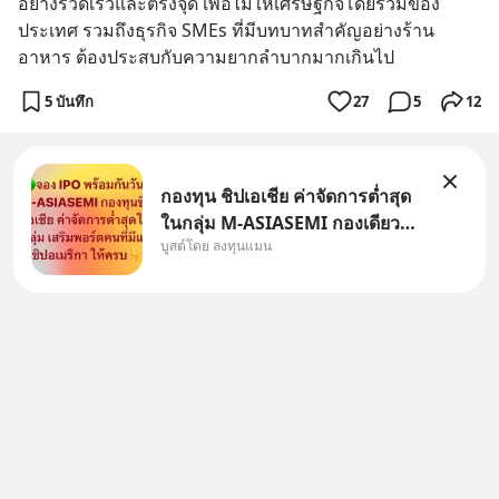
อย่างรวดเร็วและตรงจุด เพื่อไม่ให้เศรษฐกิจโดยรวมของ
ประเทศ รวมถึงธุรกิจ SMEs ที่มีบทบาทสำคัญอย่างร้าน
อาหาร ต้องประสบกับความยากลำบากมากเกินไป
5 บันทึก
27
5
12
กองทุน ชิปเอเชีย ค่าจัดการต่ำสุด
ในกลุ่ม M-ASIASEMI กองเดียว
บูสต์โดย ลงทุนแมน
ครบ มีทั้ง CXMT จากจีน TSMC
จากไต้หวัน SK Hynix จาก
เกาหลีใต้ Kioxia จากญี่ปุ่น