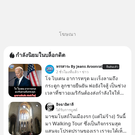
โฆษณา
กำลังนิยมในบล็อกดิต
หรรสาระ By Jeans Aroonrat
ยืนยันแล้ว
2 ชั่วโมงที่แล้ว • ข่าว
โจ ไบเดน อาการทรุด มะเร็งลามถึง
กระดูก ลูกชายยืนยัน พ่อยังใจสู้ เป็นช่วง
เวลาที่ชาวอเมริกันต้องส่งกำลังใจให้กับ
โจ ไบเดน อดีตผู้นำสหรัฐในวัย 83 ปี ที่
อิจฉาอิตาลี
ตอนนี้กำลังต่อสู้กับโรคมะเร็งอย่างหนัก
ได้รับการบูสต์
ล่าสุด ฮันเตอร์ ไบเดน ลูกชายได้ออกมา
มาชมโบสถ์ในเมืองรก (แต่ไม่ร้าง) วันนี้
เปิดเผยอาการของพ่อว่า "น่าเป็นห่วง
มา Walking Tour ซึ่งเป็นกิจกรรมสุด
อย่างมาก" เนื่องจากมะเร็งได้ลุกลามไป
แสนจะโปรดปรานของเรา เราจะได้เห็น