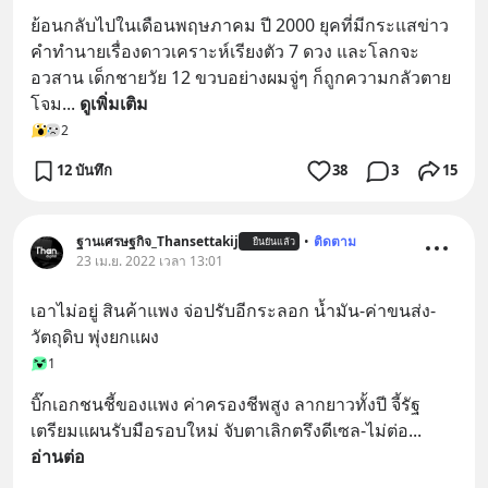
ย้อนกลับไปในเดือนพฤษภาคม ปี 2000 ยุคที่มีกระแสข่าว
คำทำนายเรื่องดาวเคราะห์เรียงตัว 7 ดวง และโลกจะ
อวสาน เด็กชายวัย 12 ขวบอย่างผมจู่ๆ ก็ถูกความกลัวตาย
โจม
... 
ดูเพิ่มเติม
2
12 บันทึก
38
3
15
ฐานเศรษฐกิจ_Thansettakij
•
ติดตาม
ยืนยันแล้ว
23 เม.ย. 2022 เวลา 13:01
เอาไม่อยู่ สินค้าแพง จ่อปรับอีกระลอก นํ้ามัน-ค่าขนส่ง-
วัตถุดิบ พุ่งยกแผง
1
บิ๊กเอกชนชี้ของแพง ค่าครองชีพสูง ลากยาวทั้งปี จี้รัฐ
เตรียมแผนรับมือรอบใหม่ จับตาเลิกตรึงดีเซล-ไม่ต่อ
... 
อ่านต่อ