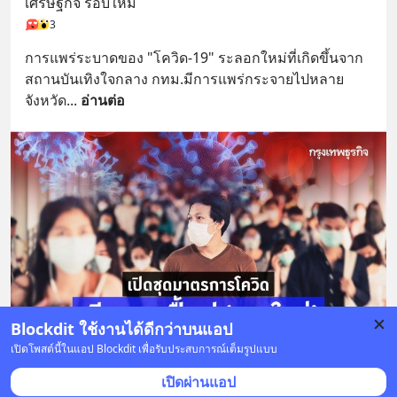
เศรษฐกิจ รอบใหม่
3
การแพร่ระบาดของ "โควิด-19" ระลอกใหม่ที่เกิดขึ้นจาก
สถานบันเทิงใจกลาง กทม.มีการแพร่กระจายไปหลาย
จังหวัด
... 
อ่านต่อ
Blockdit ใช้งานได้ดีกว่าบนแอป
เปิดโพสต์นี้ในแอป Blockdit เพื่อรับประสบการณ์เต็มรูปแบบ
2 บันทึก
10
2
เปิดผ่านแอป