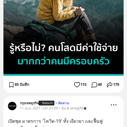
85 บันทึก
115
49
179
กรุงเทพธุรกิจ
•
ติดตาม
ยืนยันแล้ว
11 เม.ย. 2021 เวลา 07:00 • หุ้น & เศรษฐกิจ
เปิดชุด มาตรการ 'โควิด-19' ทั้ง เยียวยา และฟื้นฟู