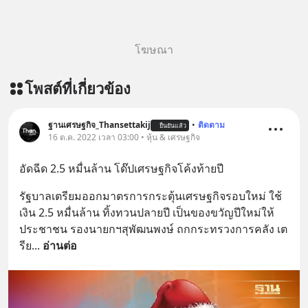
โฆษณา
โพสต์ที่เกี่ยวข้อง
ฐานเศรษฐกิจ_Thansettakij
•
ติดตาม
ยืนยันแล้ว
16 ต.ค. 2022 เวลา 03:00 • หุ้น & เศรษฐกิจ
อัดฉีด 2.5 หมื่นล้าน โด๊ปเศรษฐกิจโค้งท้ายปี
รัฐบาลเตรียมออกมาตรการกระตุ้นเศรษฐกิจรอบใหม่ ใช้
เงิน 2.5 หมื่นล้าน ทิ้งทวนปลายปี เป็นของขวัญปีใหม่ให้
ประชาชน รองนายกฯสุพัฒนพงษ์ ถกกระทรวงการคลัง เต
รีย
... 
อ่านต่อ