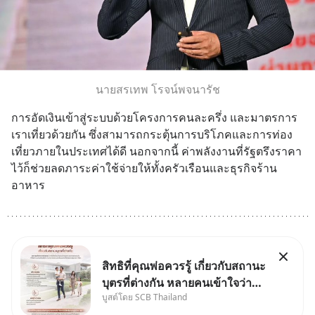
นายสรเทพ โรจน์พจนารัช
การอัดเงินเข้าสู่ระบบด้วยโครงการคนละครึ่ง และมาตรการ
เราเที่ยวด้วยกัน ซึ่งสามารถกระตุ้นการบริโภคและการท่อง
เที่ยวภายในประเทศได้ดี นอกจากนี้ ค่าพลังงานที่รัฐตรึงราคา
ไว้ก็ช่วยลดภาระค่าใช้จ่ายให้ทั้งครัวเรือนและธุรกิจร้าน
อาหาร
สิทธิที่คุณพ่อควรรู้ เกี่ยวกับสถานะ
บุตรที่ต่างกัน หลายคนเข้าใจว่า
บูสต์โดย SCB Thailand
"เมื่อเป็นลูกของพ่อและแม่ ก็ย่อม