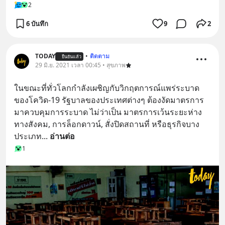
2
6 บันทึก
9
2
TODAY
•
ติดตาม
ยืนยันแล้ว
29 มิ.ย. 2021 เวลา 00:45 • สุขภาพ
ในขณะที่ทั่วโลกกำลังเผชิญกับวิกฤตการณ์แพร่ระบาด
ของโควิด-19 รัฐบาลของประเทศต่างๆ ต้องงัดมาตรการ
มาควบคุมการระบาด ไม่ว่าเป็น มาตรการเว้นระยะห่าง
ทางสังคม, การล็อกดาวน์, สั่งปิดสถานที่ หรือธุรกิจบาง
ประเภท
... 
อ่านต่อ
1