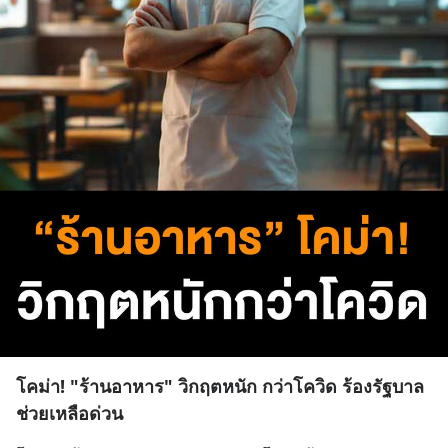
โคม่า! "ร้านอาหาร" วิกฤตหนัก กว่าโควิด ร้องรัฐบาล
ช่วยเหลือด่วน