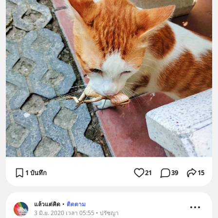
1 บันทึก
21
39
15
แล้วแต่คิด
•
ติดตาม
3 มิ.ย. 2020 เวลา 05:55 • ปรัชญา