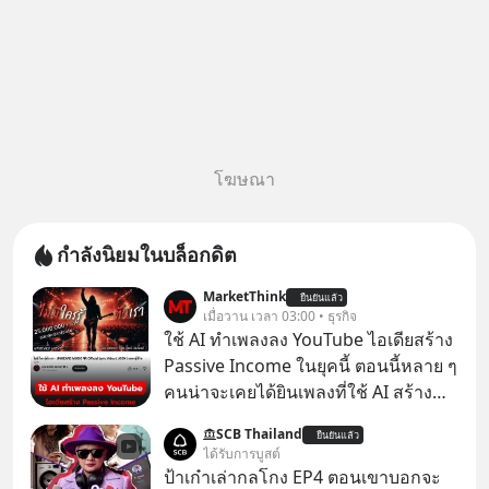
โฆษณา
กำลังนิยมในบล็อกดิต
MarketThink
ยืนยันแล้ว
เมื่อวาน เวลา 03:00 • ธุรกิจ
ใช้ AI ทำเพลงลง YouTube ไอเดียสร้าง
Passive Income ในยุคนี้ ตอนนี้หลาย ๆ
คนน่าจะเคยได้ยินเพลงที่ใช้ AI สร้าง
ผ่านหูกันมาบ้าง เช่น เพลง “ไม่มีใคร
SCB Thailand
ยืนยันแล้ว
รู้ตัวเรา” จากช่องชื่อว่า UNHEARD
ได้รับการบูสต์
MUSIC ที่ตอนนี้มียอดรับชมกว่า 26
ป้าเก๋าเล่ากลโกง EP4 ตอนเขาบอกจะ