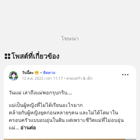
original article appeared here
https://www.tharadhol.com/geek-
story-ep833-or-is-mysql-really-
dying/ ติดตามสาระดี ๆ อัพเดททุกวัน
ผ่าน Line OA ด.ดล Blog คลิกเลย -->
โฆษณา
https://lin.ee/aMEkyNA
========================= 📣
โพสต์ที่เกี่ยวข้อง
สนับสนุนโดย 📣
=========================
เครียด หลับยาก ผมอยากแนะนำ
วันนี้คะ 😁
•
ติดตาม
12 ส.ค. 2022 เวลา 11:17 • ครอบครัว & เด็ก
ผลิตภัณฑ์เสริมอาหาร Diip CBD ช่วย
บรรเทาความเครียด ลดความวิตกกังวล
วันแม่ เล่าถึงแม่พอกรุบกริบ....
เพิ่มการผ่อนคลาย ซึ่งช่วยให้การนอน
หลับมีประสิทธิภาพมากยิ่งขึ้น 📍 สนใจ
แม่เป็นผู้หญิงที่ไม่ได้เรียนอะไรมาก 
สั่งซื้อสินค้า Diip CBD 💬 LINE :
คล้ายกับผู้หญิงยุคก่อนหลายๆคน และไม่ได้โตมาใน
@diipgeek 🔗 หรือกดลิงก์
ครอบครัวแบบอบอุ่นในฝัน แต่เพราะชีวิตแม่ที่ไม่อบอุ่น 
https://lin.ee/U91Fzyz
แม่
... 
อ่านต่อ