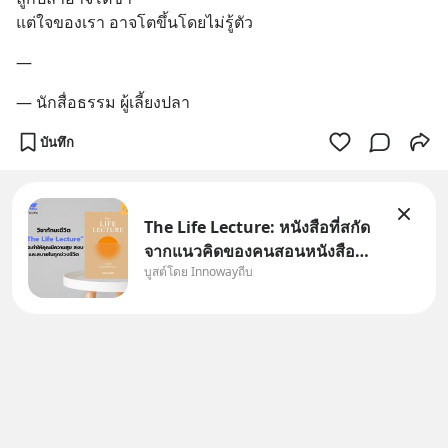
แต่ใจของเรา อาจโตขึ้นโดยไม่รู้ตัว
—
— นักสื่อธรรม ผู้เลี้ยงปลา
บันทึก
The Life Lecture: หนังสือที่สกัด
จากแนวคิดของคนสอนหนังสือ
บูสต์โดย Innowayถีบ
สวัสดีครับเพื่อนๆชาว
InnowayTeeb วันหยุดสบายๆ วัน
นี้แอดเพิ่งจะอ่านหนังสือที่น่าสนใจ
จบแล้วเกิดคำถามว่า