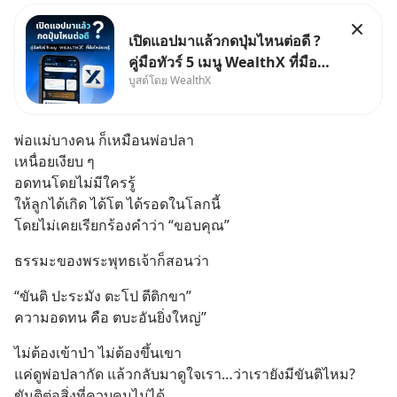
เปิดแอปมาแล้วกดปุ่มไหนต่อดี ?
คู่มือทัวร์ 5 เมนู WealthX ที่มือ
บูสต์โดย WealthX
ใหม่ควรรู้ สำหรับใครที่เพิ่งโหลด
แอปมา แต่ยังงง ๆ ไม่รู้ว่าต้องกด
ปุ่มไหนต่อ อ่านโพสต์นี้เลย
พ่อแม่บางคน ก็เหมือนพ่อปลา
WealthX จะขอพาไปทัวร์ 5 เมนู
เหนื่อยเงียบ ๆ
หลัก ที่จะทำให้คุ
อดทนโดยไม่มีใครรู้
ให้ลูกได้เกิด ได้โต ได้รอดในโลกนี้
โดยไม่เคยเรียกร้องคำว่า “ขอบคุณ”
ธรรมะของพระพุทธเจ้าก็สอนว่า
“ขันติ ปะระมัง ตะโป ตีติกขา”
ความอดทน คือ ตบะอันยิ่งใหญ่”
ไม่ต้องเข้าป่า ไม่ต้องขึ้นเขา
แค่ดูพ่อปลากัด แล้วกลับมาดูใจเรา…ว่าเรายังมีขันติไหม?
ขันติต่อสิ่งที่ควบคุมไม่ได้