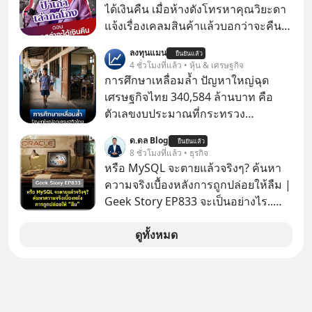
ล้านครั้งแล้ว
ได้เงินคืน เมื่อห้างดังโทรหาคุณวิยะดา
แจ้งเรื่องเคลมสินค้าแล้วบอกว่าจะคืน
เงิน คุณวิยะดาจะได้เงินจริง หรือเป็น
ลงทุนแมน
ยืนยันแล้ว
เรื่องจ้อจี้ หาคำตอบได้ที่ “ป้าเก๋าเล่ากล
4 ชั่วโมงที่แล้ว • หุ้น & เศรษฐกิจ
โกง” EP4 ตอน “เขาบอกว่าจะได้เงิน
การศึกษาเหลื่อมล้ำ ปัญหาใหญ่ฉุด
คืน” #ป้าเก๋าเล่ากลโกง #แก้เกมกลโกง
เศรษฐกิจไทย 340,584 ล้านบาท คือ
#อยู่อย่างยั่งยืน #Cybersecurity #เตือน
ตัวเลขงบประมาณที่กระทรวง
ภัยออนไลน์
ศึกษาธิการ ได้รับจัดสรรในงบประมาณ
ด.ดล Blog
ยืนยันแล้ว
รายจ่ายประจำปี 2568 ซึ่งมากที่สุดเป็น
8 ชั่วโมงที่แล้ว • ธุรกิจ
อันดับ 2 รองจากกระทรวงการคลัง
หรือ MySQL จะตายแล้วจริงๆ? ค้นหา
ความจริงเบื้องหลังการถูกปล่อยให้ลืม |
Geek Story EP833 จะเป็นอย่างไร..
เมื่อซอฟต์แวร์ฟรีที่หล่อเลี้ยงเว็บไซต์
กว่าครึ่งโลก ถูกมหาเศรษฐีคู่แข่งทุ่มเงิน
ดูทั้งหมด
ซื้อกิจการไป? นี่คือเรื่องจริงของ
MySQL ฐานข้อมูลระดับตำนานที่
โปรแกรมเมอร์คนหนึ่งใช้เวลา 27 ปี
ปลุกปั้นและตั้งชื่อตามลูกสาวของตัวเอง