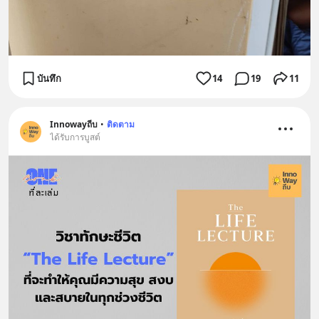
บันทึก
14
19
11
Innowayถีบ
•
ติดตาม
ได้รับการบูสต์