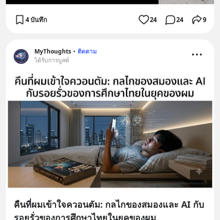
4 บันทึก
24
24
9
MyThoughts
•
ติดตาม
ได้รับการบูสต์
คืนที่ผมเข้าใจควอนตัม: กลไกของสมองและ AI กับ
รอยรั่วของการศึกษาไทยในยุคของผม