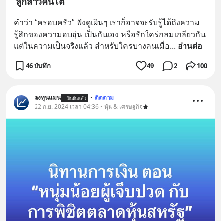
‘ลูกสาวคนโต’
คำว่า “ครอบครัว” ฟังดูเผินๆ เราก็อาจจะรับรู้ได้ถึงความ
รู้สึกของความอบอุ่น เป็นกันเอง หรือรักใคร่กลมเกลียวกัน 
แต่ในความเป็นจริงแล้ว สำหรับใครบางคนเมื่อ
... 
อ่านต่อ
46 บันทึก
49
2
100
ลงทุนแมน
•
ติดตาม
ยืนยันแล้ว
22 ก.ย. 2024 เวลา 04:36 • หุ้น & เศรษฐกิจ