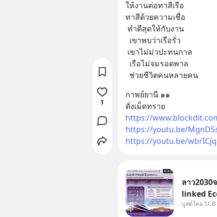
ให้งานต่อทาสีเรือ
ทาสีด้วยความเชื่อ
 ทำดีสุดให้กับงาน
  เขาพบว่าเรือรั่ว 
 เขาไม่ม่วปะทนกาล
  เรือไม่จมรอดพาล
  ช่วยชีวิตคนหลายคน
กาพย์ยานี ๑๑
1
ดั่งเม็ดทราย
https://www.blockdit.c
https://youtu.be/MgnDS
https://youtu.be/wbrICj
ลาว2030จา
linked Ec
บูสต์โดย SCB
บทบาทจาก 
เศรษฐกิจแ