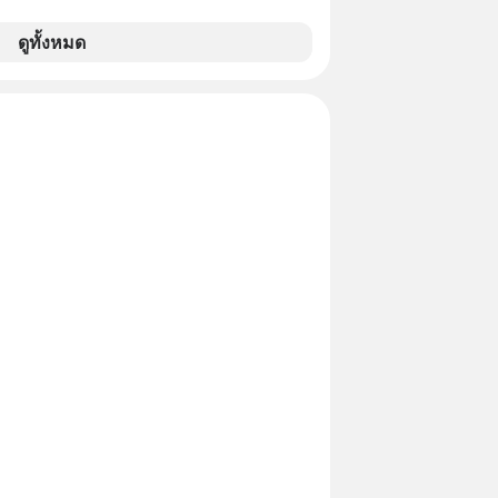
QA0M
ดูทั้งหมด
inal article appeared here
www.tharadhol.com/geek-story-
-happened-to-gemini/ ติดตามสาระ
ดททุกวันผ่าน Line OA ด.ดล Blog คลิกเลย
s://lin.ee/aMEkyNA
=============== สนับสนุนโดย
==================
ทธิ์ทดลองเรียนฟรี! กับ Inspire English
nspire-english.in.th/event/inspire-
x-ด-ดล-blog-mrtharadhol-แคมเปญ
in.ee/uaQvU5C #เรียนรู้ผ่านการใช้จริง
การเรียนภาษา #InspireEnglish