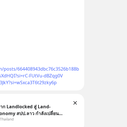
om/posts/664408943dbc76c3526b188b
sXdHQI?si=rC-FUtVu-dBZqg0V
q3JkY?si=wSxca3T6t29zky6p
ก Landlocked สู่ Land-
onomy สปป.ลาว กำลังเปลี่ยน
 Thailand
“ประเทศทางผ่าน” สู่ “ศูนย์กลาง
ละโลจิสติกส์” ของอนุภูมิภาคลุ่ม