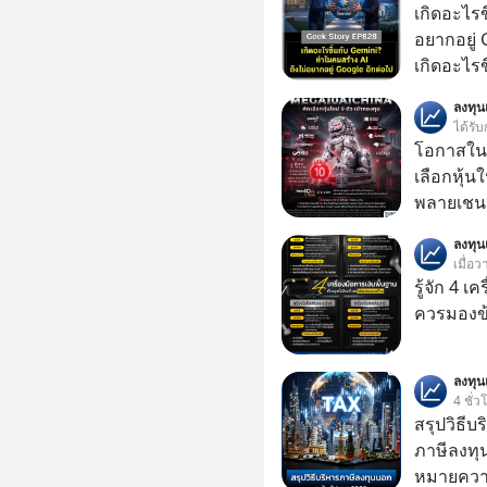
เกิดอะไรข
อยากอยู่
เกิดอะไร
อินเทอร์เ
ลงทุ
Gemini เค
ได้รับ
Google กล
โอกาสในห
OpenAI แ
เลือกหุ้น
หนักที่สัญ
พลายเชน AI จีน 
วิศวกรระ
โปรโมชัน
ลงทุ
แข่ง นี่คือจุดเริ่มต้นของการร่วงหล่น หรือเป็นแค่
บาทขึ้นไป
เมื่อว
การยอมถอ
รู้จัก 4 เ
มาแกะรอย
ควรมองข
ไปด้วยกัน เลือกฟังกันได้เลยนะครับ อย่าลื
Follow ต
Podcast ของผม
ลงทุ
4 ชั่ว
: https://tinyurl.com/2ue4n2f8 🎧 ฟังผ่าน
สรุปวิธี
Apple Po
ภาษีลงทุ
🎧 ฟังผ่
หมายความ
https://tiny