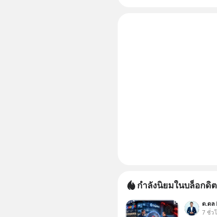
แม่น้ำโขง
กำลังนิยมในบล็อกดิต
ด.ดล 
7 ชั่ว