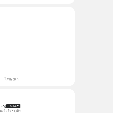
โฆษณา
Blog
ยืนยันแล้ว
โมงที่แล้ว • ธุรกิจ