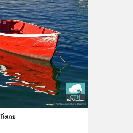
นิ่งเฉย