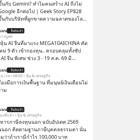
ึ้นกับ Gemini? ทำไมคนสร้าง AI ถึงไม่
 Google อีกต่อไป | Geek Story EP828
ขึ้นกับบริษัทที่ผูกขาดความฉลาดของโลก
น็ตมาตลอด? ย้อนไปแค่ 5 เดือนก่อน
นแมน
ยืนยันแล้ว
ยสอบได้ที่ 1 ของวงการ AI แต่วันนี้
การบูสต์
ับร่วงดิ่งไปอยู่อันดับ 11 ปล่อยให้
ุ้น AI จีนที่มาแรง MEGA10AICHINA คัด
ละ Anthropic แซงหน้า โมเดลอาวุธ
ใหม่ 9 ตัว เข้ากองทุน.. ครอบคลุมทั้งซัป
ญาไว้ก็เลื่อนแล้วเลื่อนอีก ซ้ำร้ายทีม
พิเศษ ช่วง 3 - 19 ส.ค. 69 มี
ดับหัวกะทิยังแห่ตบเท้าลาออกไปซบไหล่คู่
 ลด 50% ค่าธรรมเนียมซื้อ | ยอด 2 ล้าน
นแมน
ยืนยันแล้ว
 ฟรีค่าธรรมเนียมซื้อ
าน เวลา 08:00 • หุ้น & เศรษฐกิจ
ยเพื่อกระโดดให้ไกลกว่าเดิม EP เราจะ
ครื่องมือการเงินพื้นฐาน ที่มนุษย์เงินเดือนไม่
การพลาดท่าครั้งใหญ่ที่สุดของ Google
้าม
มกด
ิดตาม PodCast ช่อง Geek Forever’s
กันด้วยนะครับ 🎧 ฟังผ่าน Spotify
นแมน
ยืนยันแล้ว
โมงที่แล้ว • หุ้น & เศรษฐกิจ
บริหารภาษีลงทุนนอก ฉบับอัปเดต 2569
dcast : https://tinyurl.com/5yxek2yz
นนอก คิดตามฐานภาษีบุคคลธรรมดา นั่น
าน Podbean :
ว่าถ้าเรามีกำไร 100,000 บาท
url.com/jy6bj99b 🎧 ฟังผ่าน